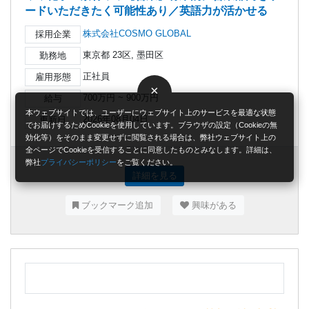
ードいただきたく可能性あり／英語力が活かせる
株式会社COSMO GLOBAL
採用企業
東京都 23区, 墨田区
勤務地
正社員
雇用形態
×
700万円 ~ 900万円
給与
本ウェブサイトでは、ユーザーにウェブサイト上のサービスを最適な状態
2026年08月04日
更新日
でお届けするためCookieを使用しています。ブラウザの設定（Cookieの無
効化等）をそのまま変更せずに閲覧される場合は、弊社ウェブサイト上の
全ページでCookieを受信することに同意したものとみなします。詳細は、
弊社
プライバシーポリシー
をご覧ください。
詳細を見る
ブックマーク追加
興味がある