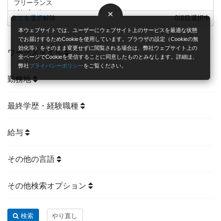
×
全てを選択解除
0
項目選択中
本ウェブサイトでは、ユーザーにウェブサイト上のサービスを最適な状態
でお届けするためCookieを使用しています。ブラウザの設定（Cookieの無
効化等）をそのまま変更せずに閲覧される場合は、弊社ウェブサイト上の
ワークスタイル
全ページでCookieを受信することに同意したものとみなします。詳細は、
弊社
プライバシーポリシー
をご覧ください。
勤務地
最終学歴・経験職種
給与
その他の言語
その他検索オプション
検索
やり直し