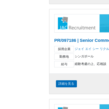
PR/097186 | Senior Comm
ジェイ エイ シー リク
採用企業
シンガポール
勤務地
経験考慮の上、応相談
給与
詳細を見る