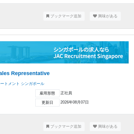
ブックマーク追加
興味がある
ales Representative
ルートメント シンガポール
正社員
雇用形態
2026年08月07日
更新日
ブックマーク追加
興味がある