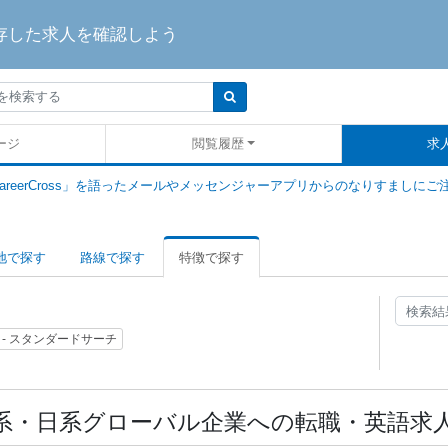
存した求人を確認しよう
ージ
閲覧履歴
求
areerCross」を語ったメールやメッセンジャーアプリからのなりすましにご
地で探す
路線で探す
特徴で探す
 - スタンダードサーチ
系・日系グローバル企業への転職・英語求