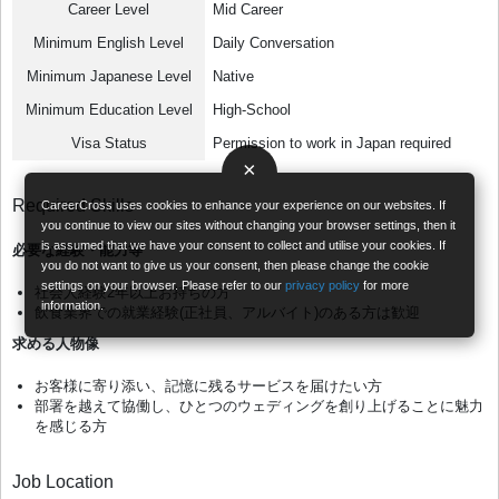
Career Level
Mid Career
Minimum English Level
Daily Conversation
Minimum Japanese Level
Native
Minimum Education Level
High-School
Visa Status
Permission to work in Japan required
×
Required Skills
CareerCross uses cookies to enhance your experience on our websites. If
you continue to view our sites without changing your browser settings, then it
is assumed that we have your consent to collect and utilise your cookies. If
必要な経験・能力等
you do not want to give us your consent, then please change the cookie
settings on your browser. Please refer to our
privacy policy
for more
社会人経験2年以上お持ちの方
information.
飲食業界での就業経験(正社員、アルバイト)のある方は歓迎
求める人物像
お客様に寄り添い、記憶に残るサービスを届けたい方
部署を越えて協働し、ひとつのウェディングを創り上げることに魅力
を感じる方
Job Location