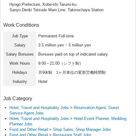
Hyogo Prefecture, Kobe-shi Tarumi-ku
Sanyo Denki Tetsudo Main Line, Takinochaya Station
Work Conditions
Job Type
Permanent Full-time
Salary
3.5 million yen ~ 5 million yen
Salary Bonuses
Bonuses paid on top of indicated salary.
Work Hours
9:00～21:00（シフト制）
Holidays
月9休制 1ヶ月単位の変形労働時間制
Industry
Hotel
Job Category
Hotel, Travel and Hospitality Jobs
>
Reservation Agent, Guest
Service Agent Jobs
Hotel, Travel and Hospitality Jobs
>
Hotel Event Planner, Wedding
Planner Jobs
Food and Other Retail
>
Shop Sales, Shop Manager Jobs
Food and Other Retail
>
Restaurant Staff Jobs