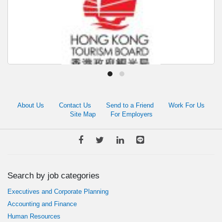
Director, Japan | Hong Kong Tourism Board | 香港政府観光局
About Us
Contact Us
Send to a Friend
Work For Us
Site Map
For Employers
Negotiable
Marketing and Product Development
Hong Kong Tourism Board
Search by job categories
Executives and Corporate Planning
Accounting and Finance
Human Resources