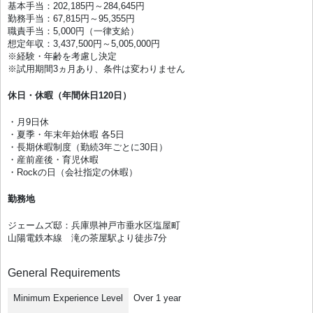
基本手当：202,185円～284,645円
勤務手当：67,815円～95,355円
職責手当：5,000円（一律支給）
想定年収：3,437,500円～5,005,000円
※経験・年齢を考慮し決定
※試用期間3ヵ月あり、条件は変わりません
休日・休暇（年間休日120日）
・月9日休
・夏季・年末年始休暇 各5日
・長期休暇制度（勤続3年ごとに30日）
・産前産後・育児休暇
・Rockの日（会社指定の休暇）
勤務地
ジェームズ邸：兵庫県神戸市垂水区塩屋町
山陽電鉄本線 滝の茶屋駅より徒歩7分
General Requirements
Minimum Experience Level
Over 1 year