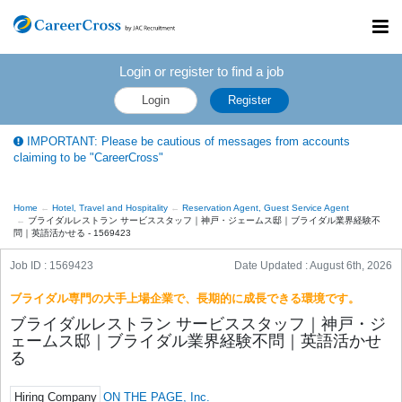
Toggl
navig
Login or register to find a job
Login
Register
IMPORTANT: Please be cautious of messages from accounts
claiming to be "CareerCross"
Home
Hotel, Travel and Hospitality
Reservation Agent, Guest Service Agent
ブライダルレストラン サービススタッフ｜神戸・ジェームス邸｜ブライダル業界経験不
問｜英語活かせる - 1569423
Job ID : 1569423
Date Updated :
August 6th, 2026
ブライダル専門の大手上場企業で、長期的に成長できる環境です。
ブライダルレストラン サービススタッフ｜神戸・ジ
ェームス邸｜ブライダル業界経験不問｜英語活かせ
る
Hiring Company
ON THE PAGE, Inc.