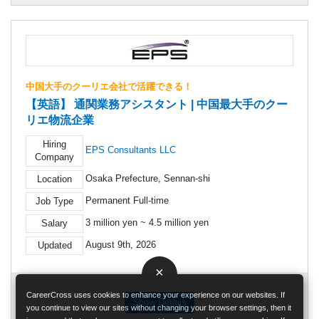
中国大手のクーリエ会社で活躍できる！
【英語】 通関業務アシスタント | 中国最大手のクー
リエ物流企業
Hiring
EPS Consultants LLC
Company
Osaka Prefecture, Sennan-shi
Location
Permanent Full-time
Job Type
3 million yen ~ 4.5 million yen
Salary
August 9th, 2026
Updated
×
CareerCross uses cookies to enhance your experience on our websites. If
Show Details
you continue to view our sites without changing your browser settings, then it