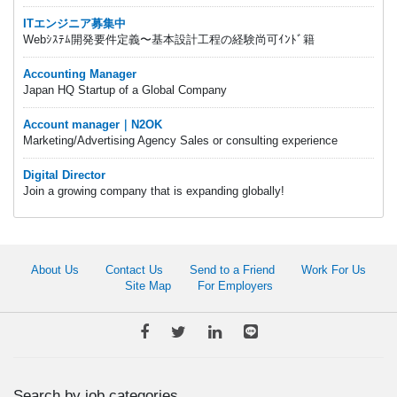
ITエンジニア募集中
Webｼｽﾃﾑ開発要件定義〜基本設計工程の経験尚可ｲﾝﾄﾞ籍
Accounting Manager
Japan HQ Startup of a Global Company
Account manager｜N2OK
Marketing/Advertising Agency Sales or consulting experience
Digital Director
Join a growing company that is expanding globally!
About Us
Contact Us
Send to a Friend
Work For Us
Site Map
For Employers
Search by job categories