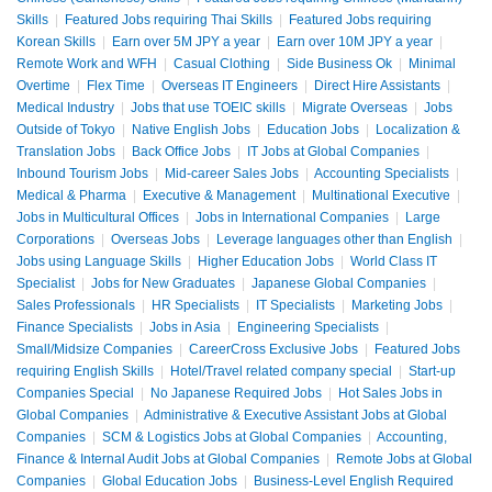
Skills
|
Featured Jobs requiring Thai Skills
|
Featured Jobs requiring
Korean Skills
|
Earn over 5M JPY a year
|
Earn over 10M JPY a year
|
Remote Work and WFH
|
Casual Clothing
|
Side Business Ok
|
Minimal
Overtime
|
Flex Time
|
Overseas IT Engineers
|
Direct Hire Assistants
|
Medical Industry
|
Jobs that use TOEIC skills
|
Migrate Overseas
|
Jobs
Outside of Tokyo
|
Native English Jobs
|
Education Jobs
|
Localization &
Translation Jobs
|
Back Office Jobs
|
IT Jobs at Global Companies
|
Inbound Tourism Jobs
|
Mid-career Sales Jobs
|
Accounting Specialists
|
Medical & Pharma
|
Executive & Management
|
Multinational Executive
|
Jobs in Multicultural Offices
|
Jobs in International Companies
|
Large
Corporations
|
Overseas Jobs
|
Leverage languages other than English
|
Jobs using Language Skills
|
Higher Education Jobs
|
World Class IT
Specialist
|
Jobs for New Graduates
|
Japanese Global Companies
|
Sales Professionals
|
HR Specialists
|
IT Specialists
|
Marketing Jobs
|
Finance Specialists
|
Jobs in Asia
|
Engineering Specialists
|
Small/Midsize Companies
|
CareerCross Exclusive Jobs
|
Featured Jobs
requiring English Skills
|
Hotel/Travel related company special
|
Start-up
Companies Special
|
No Japanese Required Jobs
|
Hot Sales Jobs in
Global Companies
|
Administrative & Executive Assistant Jobs at Global
Companies
|
SCM & Logistics Jobs at Global Companies
|
Accounting,
Finance & Internal Audit Jobs at Global Companies
|
Remote Jobs at Global
Companies
|
Global Education Jobs
|
Business-Level English Required