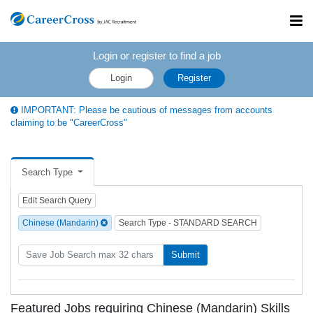
Toggl
navig
Login or register to find a job
Login
Register
IMPORTANT: Please be cautious of messages from accounts
claiming to be "CareerCross"
Search Type
Edit Search Query
Chinese (Mandarin)
Search Type - STANDARD SEARCH
Submit
Featured Jobs requiring Chinese (Mandarin) Skills