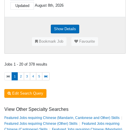
August 8th, 2026
Updated
Show Details
Bookmark Job
Favourite
Jobs 1 - 20 of 378 results
1
2
3
4
5
Edit Search Query
View Other Specialty Searches
Featured Jobs requiring Chinese (Mandarin, Cantonese and Other) Skills
|
Featured Jobs requiring Chinese (Other) Skills
|
Featured Jobs requiring
Chinese (Cantonese) Skills
|
Featured Jobs requiring Chinese (Mandarin)