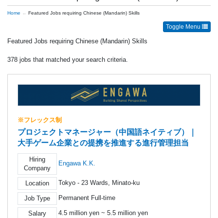
Home
Featured Jobs requiring Chinese (Mandarin) Skills
Toggle Menu
Featured Jobs requiring Chinese (Mandarin) Skills
378 jobs that matched your search criteria.
※フレックス制
プロジェクトマネージャー（中国語ネイティブ）｜
大手ゲーム企業との提携を推進する進行管理担当
Hiring
Engawa K.K.
Company
Tokyo - 23 Wards, Minato-ku
Location
Permanent Full-time
Job Type
4.5 million yen ~ 5.5 million yen
Salary