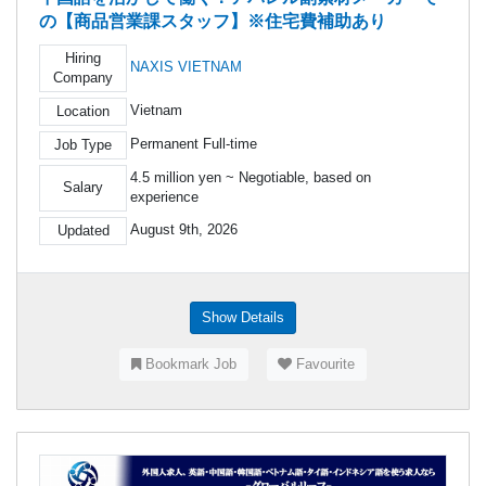
の【商品営業課スタッフ】※住宅費補助あり
Hiring
NAXIS VIETNAM
Company
Vietnam
Location
Permanent Full-time
Job Type
4.5 million yen ~ Negotiable, based on
Salary
experience
August 9th, 2026
Updated
Show Details
Bookmark Job
Favourite