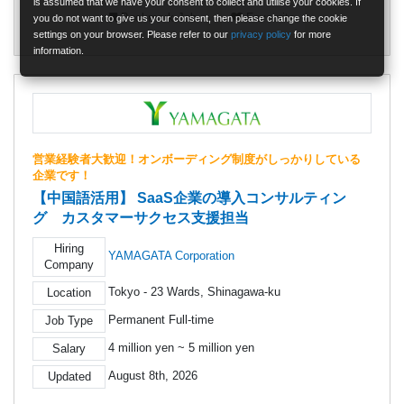
is assumed that we have your consent to collect and utilise your cookies. If
Bookmark Job
Favourite
you do not want to give us your consent, then please change the cookie
settings on your browser. Please refer to our
privacy policy
for more
information.
営業経験者大歓迎！オンボーディング制度がしっかりしている
企業です！
【中国語活用】 SaaS企業の導入コンサルティン
グ カスタマーサクセス支援担当
Hiring
YAMAGATA Corporation
Company
Tokyo - 23 Wards, Shinagawa-ku
Location
Permanent Full-time
Job Type
4 million yen ~ 5 million yen
Salary
August 8th, 2026
Updated