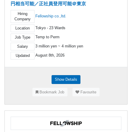
円相当可能／正社員登用可能＠東京
Hiring
Fellowship co.,ltd.
Company
Tokyo - 23 Wards
Location
Temp to Perm
Job Type
3 million yen ~ 4 million yen
Salary
August 8th, 2026
Updated
Show Details
Bookmark Job
Favourite