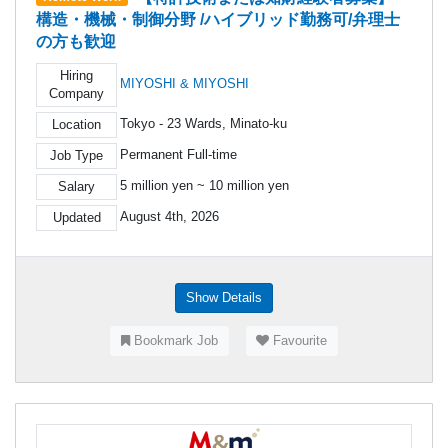
構造・機械・制御分野 /ハイブリッド勤務可/弁理士
の方も歓迎
Hiring
MIYOSHI & MIYOSHI
Company
Tokyo - 23 Wards, Minato-ku
Location
Permanent Full-time
Job Type
5 million yen ~ 10 million yen
Salary
August 4th, 2026
Updated
Show Details
Bookmark Job
Favourite