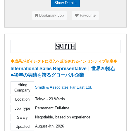
Show Details
Bookmark Job
Favourite
◆成果がダイレクトに収入へ反映されるインセンティブ制度◆
International Sales Representative｜世界20拠点
×40年の実績を誇るグローバル企業
Hiring
Smith & Associates Far East Ltd.
Company
Tokyo - 23 Wards
Location
Permanent Full-time
Job Type
Negotiable, based on experience
Salary
August 4th, 2026
Updated