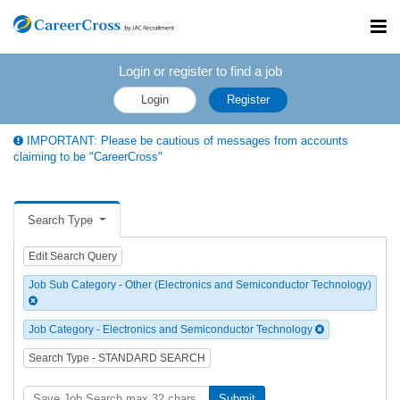
Toggl
navig
Login or register to find a job
Login
Register
IMPORTANT: Please be cautious of messages from accounts
claiming to be "CareerCross"
Search Type
Edit Search Query
Job Sub Category - Other (Electronics and Semiconductor Technology)
Job Category - Electronics and Semiconductor Technology
Search Type - STANDARD SEARCH
Submit