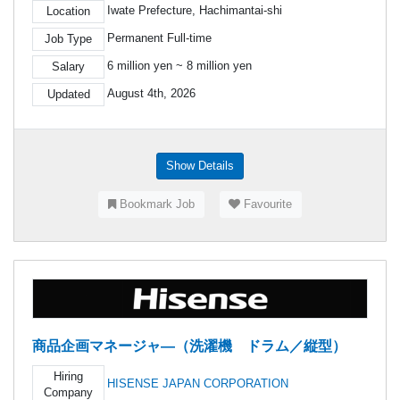
Iwate Prefecture, Hachimantai-shi
Location
Permanent Full-time
Job Type
6 million yen ~ 8 million yen
Salary
August 4th, 2026
Updated
Show Details
Bookmark Job
Favourite
商品企画マネージャ―（洗濯機 ドラム／縦型）
Hiring
HISENSE JAPAN CORPORATION
Company