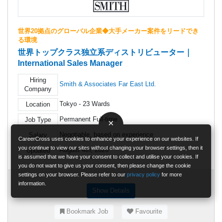
世界20拠点のグローバル企業◆大手メーカー案件をリードでき
る環境
世界トップクラス独立系ディストリビューター｜
International Sales Manager
Hiring
Smith & Associates Far East Ltd.
Company
Tokyo - 23 Wards
Location
Permanent Full-time
Job Type
×
Negotiable, based on experience
Salary
CareerCross uses cookies to enhance your experience on our websites. If
you continue to view our sites without changing your browser settings, then it
August 4th, 2026
Updated
is assumed that we have your consent to collect and utilise your cookies. If
you do not want to give us your consent, then please change the cookie
settings on your browser. Please refer to our
privacy policy
for more
information.
Show Details
Bookmark Job
Favourite