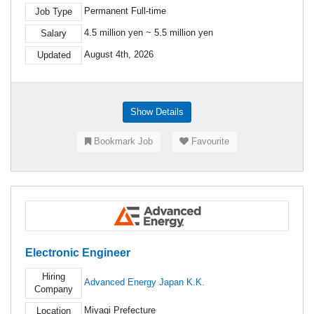
Permanent Full-time
Job Type
4.5 million yen ~ 5.5 million yen
Salary
August 4th, 2026
Updated
Show Details
Bookmark Job
Favourite
Electronic Engineer
Hiring
Advanced Energy Japan K.K.
Company
Miyagi Prefecture
Location