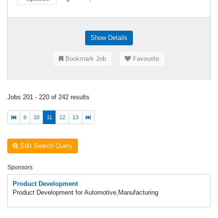
Show Details
Bookmark Job
Favourite
Jobs 201 - 220 of 242 results
9
10
11
12
13
Edit Search Query
Sponsors
Product Development
Product Development for Automotive,Manufacturing