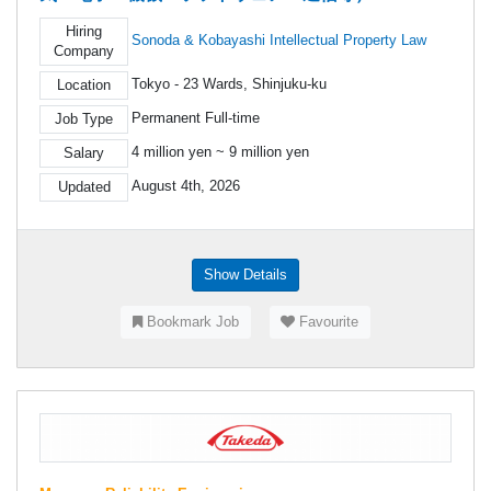
Hiring
Sonoda & Kobayashi Intellectual Property Law
Company
Tokyo - 23 Wards, Shinjuku-ku
Location
Permanent Full-time
Job Type
4 million yen ~ 9 million yen
Salary
August 4th, 2026
Updated
Show Details
Bookmark Job
Favourite