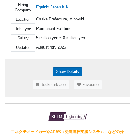
Hiring
Equinix Japan K.K.
Company
Osaka Prefecture, Mino-shi
Location
Permanent Full-time
Job Type
5 million yen ~ 8 million yen
Salary
August 4th, 2026
Updated
Show Details
Bookmark Job
Favourite
コネクティッドカーやADAS（先進運転支援システム）などの分