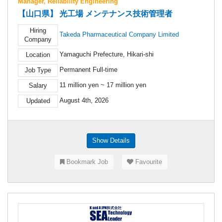
Manager, Reliability Engineering
【山口県】 光工場 メンテナンス技術管理者
Hiring
Takeda Pharmaceutical Company Limited
Company
Yamaguchi Prefecture, Hikari-shi
Location
Permanent Full-time
Job Type
11 million yen ~ 17 million yen
Salary
August 4th, 2026
Updated
Show Details
Bookmark Job
Favourite