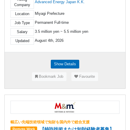
Advanced Energy Japan K.K.
Company
Miyagi Prefecture
Location
Permanent Full-time
Job Type
3.5 million yen ~ 5.5 million yen
Salary
August 4th, 2026
Updated
Show Details
Bookmark Job
Favourite
幅広い先端技術領域で知財を国内外で総合支援
【特許技術または知財経験者募集】
Remote Work