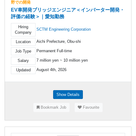
野での開発
EV車開発ブリッジエンジニア＜インバーター開発・
評価の経験＞｜愛知勤務
Hiring
SCTM Engineering Corporation
Company
Aichi Prefecture, Obu-shi
Location
Permanent Full-time
Job Type
7 million yen ~ 10 million yen
Salary
August 4th, 2026
Updated
Show Details
Bookmark Job
Favourite