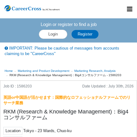
Toggl
navig
Login or register to find a job
Login
Register
IMPORTANT: Please be cautious of messages from accounts
claiming to be "CareerCross"
Home
Marketing and Product Development
Marketing Research, Analysis
RKM (Research & Knowledge Management)：Big4コンサルファーム - 1586203
Job ID : 1586203
Date Updated :
July 30th, 2026
英語or中国語が活かせます：国際的なロフェッショナルファームでのリ
サーチ業務
RKM (Research & Knowledge Management)：Big4
コンサルファーム
Location
Tokyo - 23 Wards, Chuo-ku