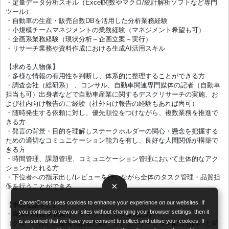
・定量データ分析スキル（Excel関数やマクロ/統計解析ソフトなど専門
ツール）
・自動車の生産・販売台数DBを活用した分析業務経験
・小規模チームマネジメントの業務経験（マネジメント希望も可）
・企画系業務経験（現状分析～企画立案～実行）
・リサーチ業務や資料作成における生成AI活用スキル
【求める人物像】
・多様な情報の有用性を判断し、体系的に整理することができる方
・調査会社（総研系） 、コンサル、自動車関連専門媒体の記者（自動車
担当も可）出身者などで自動車産業に関するデスクリサーチの実施、お
よび社内向け報告のご経験（社外向け報告の経験もあれば尚可）
・随時発生する依頼に対し、優先順位をつけながら、複数業務を推進で
きる方
・発言の背景・目的を理解しステークホルダーの関心・懸念を把握する
ための適切なコミュニケーション能力を有し、良好な人間関係が構築で
きる方
・時間管理、課題管理、コミュニケーション管理において主体的なアク
ションがとれる方
・下位者への指示出し/レビューを行いながら全体のタスク管理・品質担
×
保を行うことができる
CareerCross uses cookies to enhance your experience on our websites. If
【求める語学力】
you continue to view our sites without changing your browser settings, then it
・海外の情報を収集し、サマライズできる英語力
is assumed that we have your consent to collect and utilise your cookies. If
（グローバルとの連携もあるため、コミュニケーション能力も高いと尚