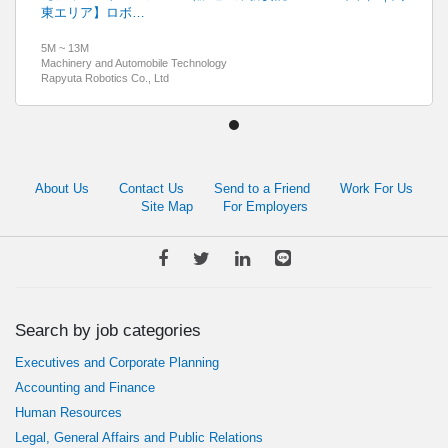
東エリア】ロボ…
5M ~ 13M
Machinery and Automobile Technology
Rapyuta Robotics Co., Ltd
About Us
Contact Us
Send to a Friend
Work For Us
Site Map
For Employers
Search by job categories
Executives and Corporate Planning
Accounting and Finance
Human Resources
Legal, General Affairs and Public Relations