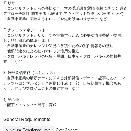
1) リサーチ
・コンサルタントからの多様なテーマの受託調査(調査依頼に基づく,調査
アプローチ設計,調査実施,示唆抽出,アウトプット作成,レポーティング)
・自動車産業に関連するトレンドや先進動向のリサーチ など
2) ナレッジマネジメント
・コンサルタントがリサーチを実施するために必要な情報整備・提供、
および仕組みの構築～運用
・自動車産業のナレッジや知見の蓄積のための案件情報等の整理
・他部門連携による社内ナレッジ活用の推進
・グローバルナレッジの収集・展開、日本からグローバルへの情報共
有 など
3) 外部発信業務（エミネンス）
・自動車産業の最新テーマに関する外部発信レポート・記事などのコン
テンツをコンサルタントと連携し作成（一部、自ら執筆する機会もあ
り）、およびプロジェクトの推進業務 など
4) その他
・配下のスタッフの指導・育成
General Requirements
Minimum Experience Level
Over 3 years