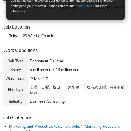
you do not want to give us your consent, then please change the cookie
可）
settings on your browser. Please refer to our
privacy policy
for more
・デスクリサーチやインタビュー調査を遂行できる中国語力もあると尚
information.
可
Job Location
Tokyo - 23 Wards, Chuo-ku
Work Conditions
Job Type
Permanent Full-time
Salary
5 million yen ~ 13 million yen
Work Hours
フレックス
土曜、日曜、祝日、年末年始、年次有給休暇、特別有給
Holidays
休暇
Industry
Business Consulting
Job Category
Marketing and Product Development Jobs
>
Marketing Research,