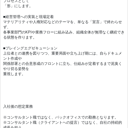
プロセスとして
「形」にします。
■経営管理への実装と現場定着
マテリアリティや人権対応などのテーマを、単なる「宣言」で終わらせ
ず、
各事業部門のKPIや業務フローに組み込み、組織全体が無理なく継続でき
る状態を作ります。
■プレイングエグゼキューション
上位者との連携を図りつつ、重要局面や立ち上げ期には、自らドキュメ
ント作成や
関係部署との合意形成のフロントに立ち、仕組みが定着するまで泥臭く
やり切る姿勢を
重視します。
入社後の想定業務
※コンサルタント職ではなく、バックオフィスでの勤務となります。
※コンサルタント職（クライアントへの提言）ではなく、自社の持続的
成長を担う