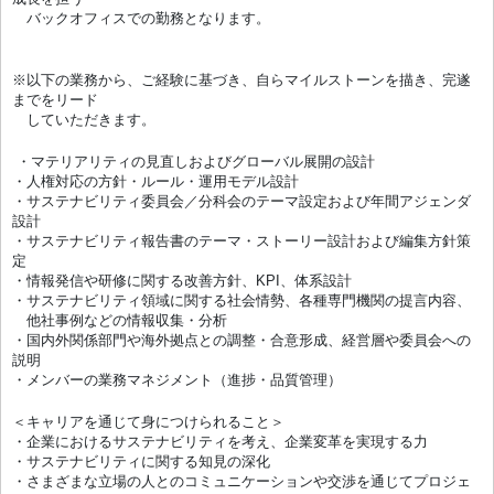
バックオフィスでの勤務となります。
※以下の業務から、ご経験に基づき、自らマイルストーンを描き、完遂
までをリード
していただきます。
・マテリアリティの見直しおよびグローバル展開の設計
・人権対応の方針・ルール・運用モデル設計
・サステナビリティ委員会／分科会のテーマ設定および年間アジェンダ
設計
・サステナビリティ報告書のテーマ・ストーリー設計および編集方針策
定
・情報発信や研修に関する改善方針、KPI、体系設計
・サステナビリティ領域に関する社会情勢、各種専門機関の提言内容、
他社事例などの情報収集・分析
・国内外関係部門や海外拠点との調整・合意形成、経営層や委員会への
説明
・メンバーの業務マネジメント（進捗・品質管理）
＜キャリアを通じて身につけられること＞
・企業におけるサステナビリティを考え、企業変革を実現する力
・サステナビリティに関する知見の深化
・さまざまな立場の人とのコミュニケーションや交渉を通じてプロジェ