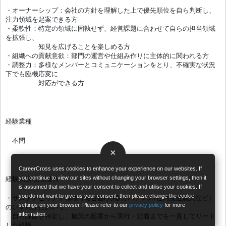
・オーナーシップ：会社の方針を理解した上で優先順位を自ら判断し、
注力領域を起案できる方
・柔軟性：特定の領域に固執せず、経営課題に合わせて自らの担当領域
を拡張し、
知見を広げることを楽しめる方
・組織への貢献意欲：部門の運営や仕組み作りに主体的に関われる方
・調整力：多様なメンバーとコミュニケーションをとり、不確実な状況
下でも臨機応変に
対応ができる方
経験業種
不問
×
CareerCross uses cookies to enhance your experience on our websites. If
you continue to view our sites without changing your browser settings, then it
経験業務-必須要件
is assumed that we have your consent to collect and utilise your cookies. If
you do not want to give us your consent, then please change the cookie
・サステナビリティ領域（報告書/人権/ガバナンス/社内浸透施策など）
settings on your browser. Please refer to our
privacy policy
for more
のいずれかにおいて、
information.
自ら課題を特定し、施策の起案から実行・定着までを一貫してリード
した経験