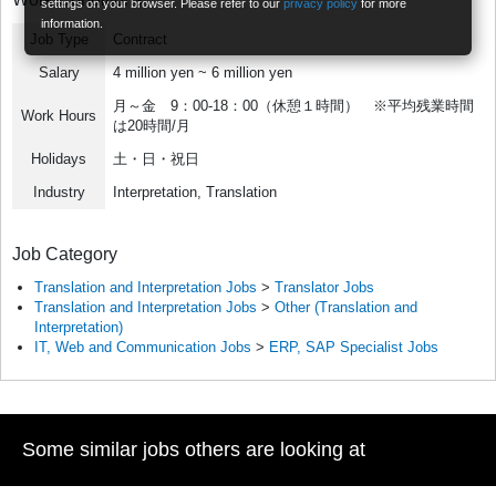
settings on your browser. Please refer to our
privacy policy
for more
information.
Job Type
Contract
Salary
4 million yen ~ 6 million yen
月～金 9：00-18：00（休憩１時間） ※平均残業時間
Work Hours
は20時間/月
Holidays
土・日・祝日
Industry
Interpretation, Translation
Job Category
Translation and Interpretation Jobs
>
Translator Jobs
Translation and Interpretation Jobs
>
Other (Translation and
Interpretation)
IT, Web and Communication Jobs
>
ERP, SAP Specialist Jobs
Some similar jobs others are looking at