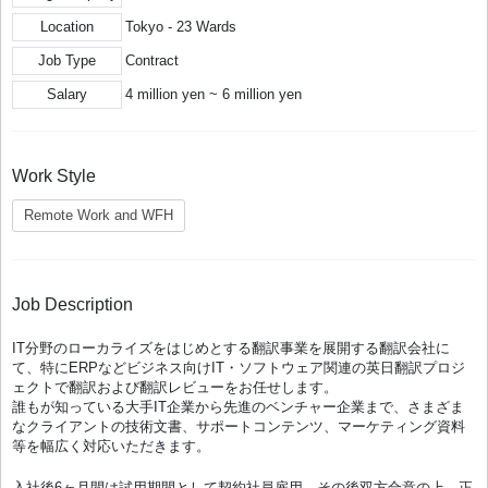
Location
Tokyo - 23 Wards
Job Type
Contract
Salary
4 million yen ~ 6 million yen
Work Style
Remote Work and WFH
Job Description
IT分野のローカライズをはじめとする翻訳事業を展開する翻訳会社に
て、特にERPなどビジネス向けIT・ソフトウェア関連の英日翻訳プロジ
ェクトで翻訳および翻訳レビューをお任せします。
誰もが知っている大手IT企業から先進のベンチャー企業まで、さまざま
なクライアントの技術文書、サポートコンテンツ、マーケティング資料
等を幅広く対応いただきます。
入社後6ヶ月間は試用期間として契約社員雇用、その後双方合意の上、正