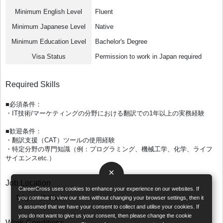
Minimum English Level
Fluent
Minimum Japanese Level
Native
Minimum Education Level
Bachelor's Degree
Visa Status
Permission to work in Japan required
Required Skills
■必須条件：
・IT技術/マーケティングの分野における翻訳での1年以上の実務経験
■歓迎条件：
・翻訳支援（CAT）ツールの使用経験
・特定分野の専門知識（例：プログラミング、機械工学、化学、ライフ
サイエンスetc.）
×
Job Location
CareerCross uses cookies to enhance your experience on our websites. If
Tokyo - 23 Wards
you continue to view our sites without changing your browser settings, then it
is assumed that we have your consent to collect and utilise your cookies. If
you do not want to give us your consent, then please change the cookie
Work Conditions