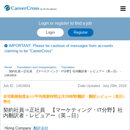
Toggl
navig
Login or register to find a job
Login
Register
IMPORTANT: Please be cautious of messages from accounts
claiming to be "CareerCross"
Home
Translation and Interpretation
Translator
契約社員⇒正社員 【マーケティング・IT分野】社内翻訳者・レビュアー（英→日） -
1463804
Job ID : 1463804
Date Updated :
July 28th, 2026
在宅勤務制度あり/平均残業時間は月20時間/翻訳・翻訳レビュー（英日）
専任
契約社員⇒正社員 【マーケティング・IT分野】社
内翻訳者・レビュアー（英→日）
Hiring Company
翻訳会社