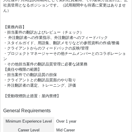
社員登用となるポジションです。（試用期間中も待遇に変更はありませ
ん）
【業務内容】
・担当案件の翻訳およびレビュー（チェック）
・ 外注翻訳者への作業指示、外注翻訳者へのフィードバック
・スタイルガイド、用語集、翻訳メモリなどの参照資料の作成/整備
・クライアントからのフィードバックの反映/管理
・プロジェクトマネージャーその他チームメンバーとのコラボレーショ
ン
・その他担当案件の翻訳品質管理に必要な諸業務
【責任や権限の範囲】
・担当案件での翻訳品質の担保
・クライアントとの翻訳品質面のやり取り
・外注翻訳者の選定、トレーニング、評価
【受動喫煙防止措置：屋内禁煙】
General Requirements
Minimum Experience Level
Over 1 year
Career Level
Mid Career