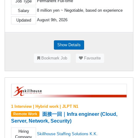
Permanent Full-time
Job Type
8 million yen ~ Negotiable, based on experience
Salary
August 9th, 2026
Updated
Show Details
Bookmark Job
Favourite
1 Interview | Hybrid work | JLPT N1
面接一回｜Infra engineer (Cloud,
Remote Work
Server, Network, Security)
Hiring
Skillhouse Staffing Solutions K.K.
Company