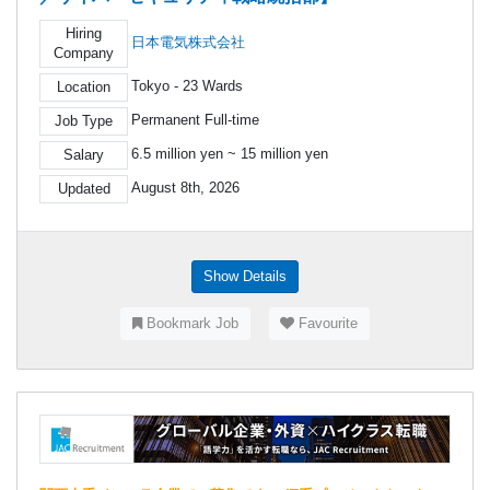
Hiring
日本電気株式会社
Company
Tokyo - 23 Wards
Location
Permanent Full-time
Job Type
6.5 million yen ~ 15 million yen
Salary
August 8th, 2026
Updated
Show Details
Bookmark Job
Favourite