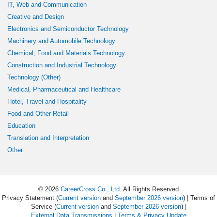
IT, Web and Communication
Creative and Design
Electronics and Semiconductor Technology
Machinery and Automobile Technology
Chemical, Food and Materials Technology
Construction and Industrial Technology
Technology (Other)
Medical, Pharmaceutical and Healthcare
Hotel, Travel and Hospitality
Food and Other Retail
Education
Translation and Interpretation
Other
© 2026
CareerCross Co., Ltd
. All Rights Reserved
Privacy Statement (
Current version
and
September 2026 version
) | Terms of
Service (
Current version
and
September 2026 version
) |
External Data Transmissions
|
Terms & Privacy Update