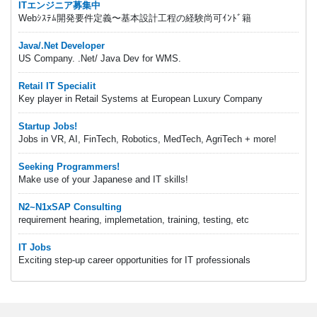
ITエンジニア募集中
Webｼｽﾃﾑ開発要件定義〜基本設計工程の経験尚可ｲﾝﾄﾞ籍
Java/.Net Developer
US Company. .Net/ Java Dev for WMS.
Retail IT Specialit
Key player in Retail Systems at European Luxury Company
Startup Jobs!
Jobs in VR, AI, FinTech, Robotics, MedTech, AgriTech + more!
Seeking Programmers!
Make use of your Japanese and IT skills!
N2~N1xSAP Consulting
requirement hearing, implemetation, training, testing, etc
IT Jobs
Exciting step-up career opportunities for IT professionals