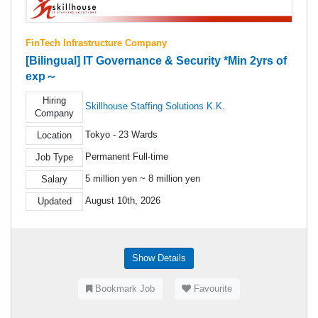
FinTech Infrastructure Company
[Bilingual] IT Governance & Security *Min 2yrs of
exp～
Hiring
Skillhouse Staffing Solutions K.K.
Company
Tokyo - 23 Wards
Location
Permanent Full-time
Job Type
5 million yen ~ 8 million yen
Salary
August 10th, 2026
Updated
Show Details
Bookmark Job
Favourite