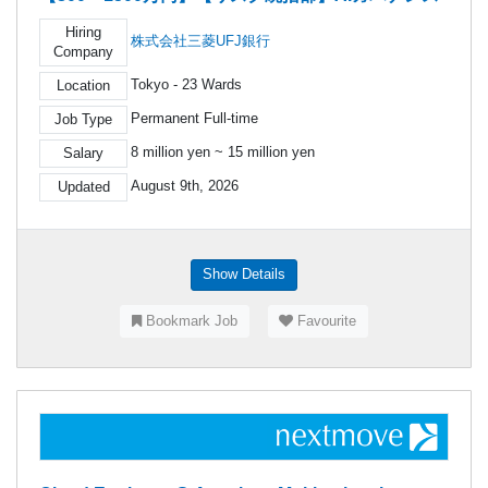
Hiring
株式会社三菱UFJ銀行
Company
Tokyo - 23 Wards
Location
Permanent Full-time
Job Type
8 million yen ~ 15 million yen
Salary
August 9th, 2026
Updated
Show Details
Bookmark Job
Favourite