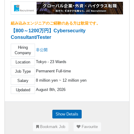
組み込みエンジニアのご経験のある方は歓迎です。
【800～1200万円】Cybersecurity
Consultant/Tester
Hiring
非公開
Company
Tokyo - 23 Wards
Location
Permanent Full-time
Job Type
8 million yen ~ 12 million yen
Salary
August 8th, 2026
Updated
Show Details
Bookmark Job
Favourite