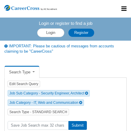
Toggl
navig
Login or register to find a job
Login
Register
IMPORTANT: Please be cautious of messages from accounts
claiming to be "CareerCross"
Search Type
Edit Search Query
Job Sub Category - Security Engineer, Architect
Job Category - IT, Web and Communication
Search Type - STANDARD SEARCH
Submit