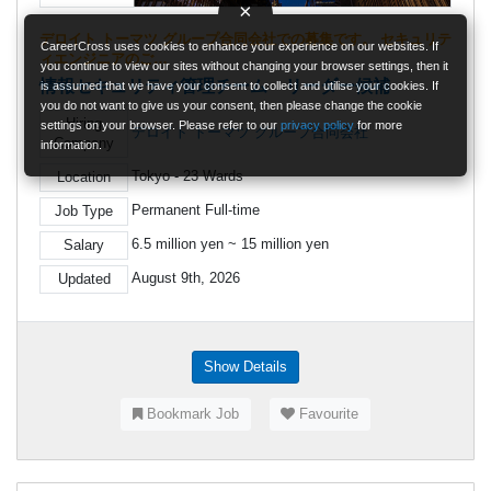
×
デロイト トーマツ グループ合同会社での募集です。 セキュリテ
CareerCross uses cookies to enhance your experience on our websites. If
ィエンジニアのご…
you continue to view our sites without changing your browser settings, then it
情報セキュリティ管理チーム リーダー候補
is assumed that we have your consent to collect and utilise your cookies. If
you do not want to give us your consent, then please change the cookie
Hiring
settings on your browser. Please refer to our
privacy policy
for more
デロイト トーマツ グループ合同会社
Company
information.
Tokyo - 23 Wards
Location
Permanent Full-time
Job Type
6.5 million yen ~ 15 million yen
Salary
August 9th, 2026
Updated
Show Details
Bookmark Job
Favourite