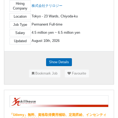
Hiring
株式会社テリロジー
Company
Tokyo - 23 Wards, Chiyoda-ku
Location
Permanent Full-time
Job Type
4.5 million yen ~ 6.5 million yen
Salary
August 10th, 2026
Updated
Show Details
Bookmark Job
Favourite
「Udemy」無料、資格取得費用補助、定期昇給、インセンティ