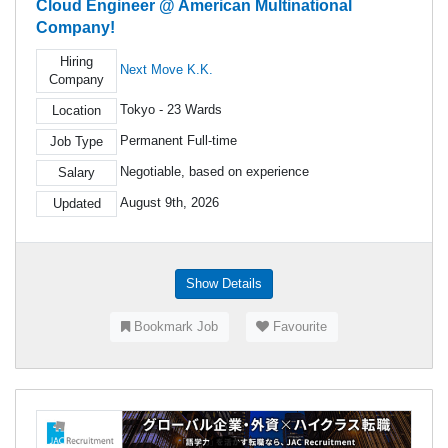
Cloud Engineer @ American Multinational
Company!
Hiring
Next Move K.K.
Company
Tokyo - 23 Wards
Location
Permanent Full-time
Job Type
Negotiable, based on experience
Salary
August 9th, 2026
Updated
Show Details
Bookmark Job
Favourite