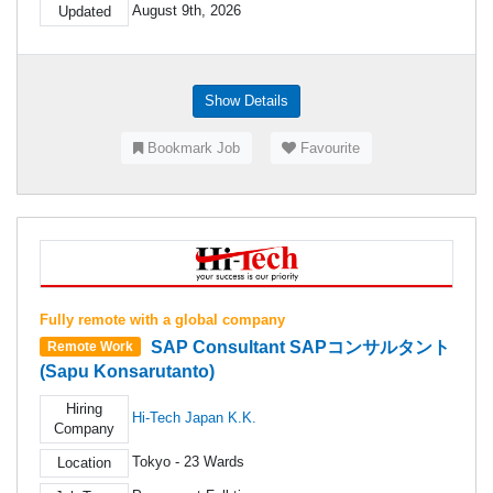
August 9th, 2026
Updated
Show Details
Bookmark Job
Favourite
Fully remote with a global company
SAP Consultant SAPコンサルタント
Remote Work
(Sapu Konsarutanto)
Hiring
Hi-Tech Japan K.K.
Company
Tokyo - 23 Wards
Location