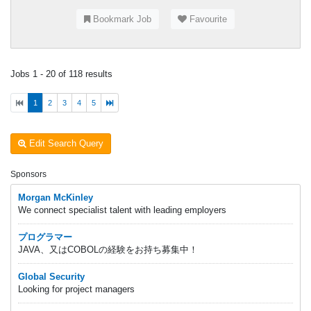
Bookmark Job
Favourite
Jobs 1 - 20 of 118 results
1
2
3
4
5
Edit Search Query
Sponsors
Morgan McKinley
We connect specialist talent with leading employers
プログラマー
JAVA、又はCOBOLの経験をお持ち募集中！
Global Security
Looking for project managers