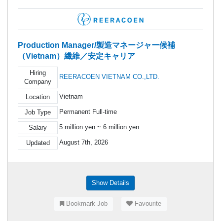
Production Manager/製造マネージャー候補
（Vietnam）繊維／安定キャリア
Hiring
REERACOEN VIETNAM CO.,LTD.
Company
Vietnam
Location
Permanent Full-time
Job Type
5 million yen ~ 6 million yen
Salary
August 7th, 2026
Updated
Show Details
Bookmark Job
Favourite