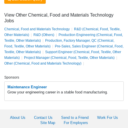
View Other Chemical, Food and Materials Technology
Jobs
Chemical, Food and Materials Technology
|
R&D (Chemical, Food, Textile,
Other Materials)
|
R&D (Others)
|
Production Engineering (Chemical, Food,
Textile, Other Materials)
|
Production, Factory Manager, QC (Chemical,
Food, Textile, Other Materials)
|
Pre-Sales, Sales Engineer (Chemical, Food,
Textile, Other Materials)
|
Support Engineer (Chemical, Food, Textile, Other
Materials)
|
Project Manager (Chemical, Food, Textile, Other Materials)
|
Other (Chemical, Food and Materials Technology)
|
Sponsors
Maintenance Engineer
Grow your engineering career in a stable food manufacturing.
About Us
Contact Us
Send to a Friend
Work For Us
Site Map
For Employers