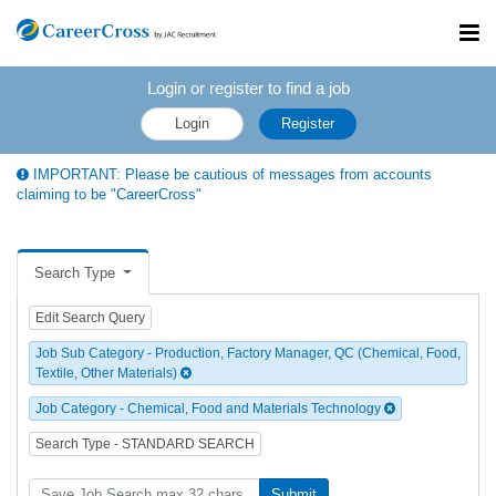
Toggl
navig
Login or register to find a job
Login
Register
IMPORTANT: Please be cautious of messages from accounts
claiming to be "CareerCross"
Search Type
Edit Search Query
Job Sub Category - Production, Factory Manager, QC (Chemical, Food,
Textile, Other Materials)
Job Category - Chemical, Food and Materials Technology
Search Type - STANDARD SEARCH
Submit