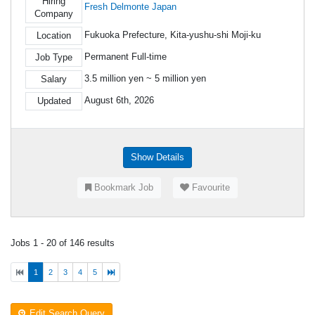
Hiring
Fresh Delmonte Japan
Company
Fukuoka Prefecture, Kita-yushu-shi Moji-ku
Location
Permanent Full-time
Job Type
3.5 million yen ~ 5 million yen
Salary
August 6th, 2026
Updated
Show Details
Bookmark Job
Favourite
Jobs 1 - 20 of 146 results
1
2
3
4
5
Edit Search Query