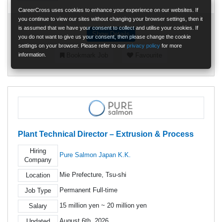
CareerCross uses cookies to enhance your experience on our websites. If
you continue to view our sites without changing your browser settings, then it
is assumed that we have your consent to collect and utilise your cookies. If
Show Details
you do not want to give us your consent, then please change the cookie
settings on your browser. Please refer to our
privacy policy
for more
information.
Bookmark Job
Favourite
Plant Technical Director – Extrusion & Process
Hiring
Pure Salmon Japan K.K.
Company
Mie Prefecture, Tsu-shi
Location
Permanent Full-time
Job Type
15 million yen ~ 20 million yen
Salary
August 6th, 2026
Updated