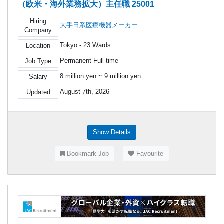
（欧米・海外業務拡大）主任職 25001
Hiring
大手日系医療機器メーカー
Company
Tokyo - 23 Wards
Location
Permanent Full-time
Job Type
8 million yen ~ 9 million yen
Salary
August 7th, 2026
Updated
Show Details
Bookmark Job
Favourite