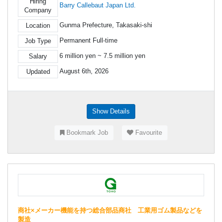
Hiring
Barry Callebaut Japan Ltd.
Company
Gunma Prefecture, Takasaki-shi
Location
Permanent Full-time
Job Type
6 million yen ~ 7.5 million yen
Salary
August 6th, 2026
Updated
Show Details
Bookmark Job
Favourite
商社×メーカー機能を持つ総合部品商社 工業用ゴム製品などを
製造