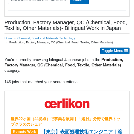
Production, Factory Manager, QC (Chemical, Food,
Textile, Other Materials)- Bilingual Work in Japan
Home
Chemical, Food and Materials Technology
Production, Factory Manager, QC (Chemical, Food, Textile, Other Materials)
Toggle Menu
You’re currently browsing bilingual Japanese jobs in the
Production,
Factory Manager, QC (Chemical, Food, Textile, Other Materials)
category.
146 jobs that matched your search criteria.
世界22ヶ国（44拠点）で事業を展開｜「溶射」分野で世界トッ
プクラスのシェア
【東京】表面処理技術エンジニア｜溶
Remote Work