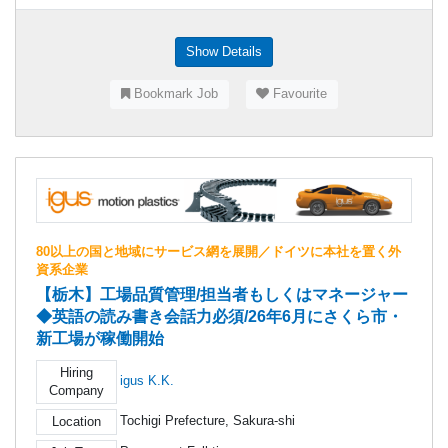
Show Details
Bookmark Job
Favourite
80以上の国と地域にサービス網を展開／ドイツに本社を置く外
資系企業
【栃木】工場品質管理/担当者もしくはマネージャー
◆英語の読み書き会話力必須/26年6月にさくら市・
新工場が稼働開始
Hiring
igus K.K.
Company
Tochigi Prefecture, Sakura-shi
Location