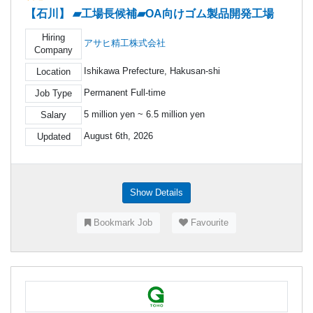
【石川】 ▰工場長候補▰OA向けゴム製品開発工場
Hiring
アサヒ精工株式会社
Company
Ishikawa Prefecture, Hakusan-shi
Location
Permanent Full-time
Job Type
5 million yen ~ 6.5 million yen
Salary
August 6th, 2026
Updated
Show Details
Bookmark Job
Favourite