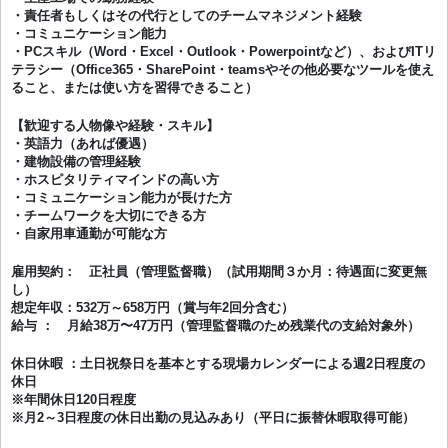
・責任者もしくはその代行としてのチームマネジメント経験
・コミュニケーション能力
・PCスキル（Word・Excel・Outlook・Powerpointなど）、およびITリ
テラシー（Office365・SharePoint・teamsやその他必要なツールを使え
ること、または使い方を習得できること）
【歓迎する人物像や経験・スキル】
・英語力（あれば優遇）
・建物設備の管理経験
・ホスピタリティマインドの高い方
・コミュニケーション能力が長けた方
・チームワークを大切にできる方
・自家用車通勤が可能な方
雇用契約： 正社員（管理監督職）（試用期間３か月：待遇面に変更無
し）
想定年収：532万～658万円（賞与年2回分含む）
給与 ： 月給38万〜47万円（管理監督職のため残業代の支給対象外）
休日休暇 ：土日祝祭日を基本とする現場カレンダーによる週2日程度の
休日
※年間休日120日程度
※月2～3日程度の休日出勤の見込みあり（平日に振替休暇取得可能）