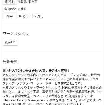
勤務地
滋賀県, 野洲市
雇用形態
正社員
給与
500万円 ~ 650万円
ワークスタイル
副業OK
募集要項
国内外大手2社の合弁会社で､高い安定性を実現！
ビルメンテナンスの国内パイオニアであるグローブシップ㈱と、世界の
総合施設管理大手の仏ソデクソ (Sodexo S.A.) との合弁会社が、｢グロー
ブシップ･ソデクソ･コーポレートサービス株式会社｣です｡
両社のノウハウやネットワークを生かして､国内に事業所を持つ外資系企
業向けに、オフィスや工場、事業所向けの受付代行や総務事務代行､ファ
シリティ管理や食堂・カフェテリア運営など､総合施設管理（IFM:
Integrated Facility Management ）事業を展開｡これにより､今まで以上の
サービス展開､質の向上､安定した取引を実現させています｡