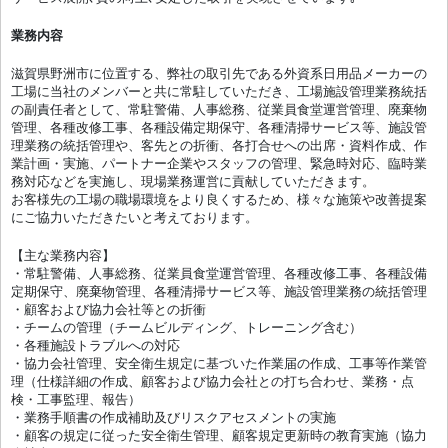
業務内容
滋賀県野洲市に位置する、弊社の取引先である外資系日用品メーカーの
工場に当社のメンバーと共に常駐していただき、工場施設管理業務統括
の副責任者として、常駐警備、人事総務、従業員食堂運営管理、廃棄物
管理、各種改修工事、各種設備定期保守、各種清掃サービス等、施設管
理業務の統括管理や、客先との折衝、各打合せへの出席・資料作成、作
業計画・実施、パートナー企業やスタッフの管理、緊急時対応、臨時業
務対応などを実施し、現場業務運営に貢献していただきます。
お客様先の工場の職場環境をより良くするため、様々な施策や改善提案
にご協力いただきたいと考えております。
【主な業務内容】
・常駐警備、人事総務、従業員食堂運営管理、各種改修工事、各種設備
定期保守、廃棄物管理、各種清掃サービス等、施設管理業務の統括管理
・顧客および協力会社等との折衝
・チームの管理（チームビルディング、トレーニング含む）
・各種施設トラブルへの対応
・協力会社管理、安全衛生規定に基づいた作業届の作成、工事等作業管
理（仕様詳細の作成、顧客および協力会社との打ち合わせ、業務・点
検・工事監理、報告）
・業務手順書の作成補助及びリスクアセスメントの実施
・顧客の規定に従った安全衛生管理、顧客規定更新時の教育実施（協力