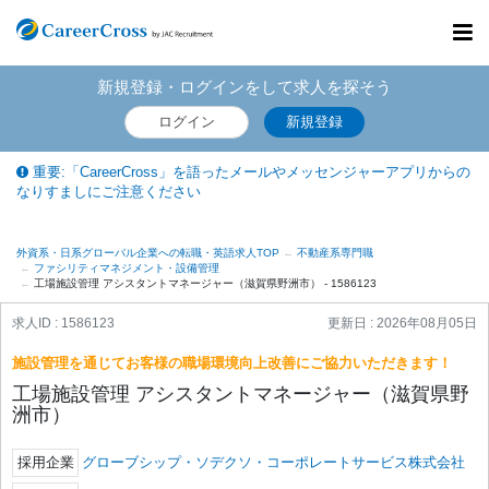
Toggl
navig
新規登録・ログインをして求人を探そう
ログイン
新規登録
重要:「CareerCross」を語ったメールやメッセンジャーアプリからの
なりすましにご注意ください
外資系・日系グローバル企業への転職・英語求人TOP
不動産系専門職
ファシリティマネジメント・設備管理
工場施設管理 アシスタントマネージャー（滋賀県野洲市） - 1586123
求人ID : 1586123
更新日 :
2026年08月05日
施設管理を通じてお客様の職場環境向上改善にご協力いただきます！
工場施設管理 アシスタントマネージャー（滋賀県野
洲市）
採用企業
グローブシップ・ソデクソ・コーポレートサービス株式会社