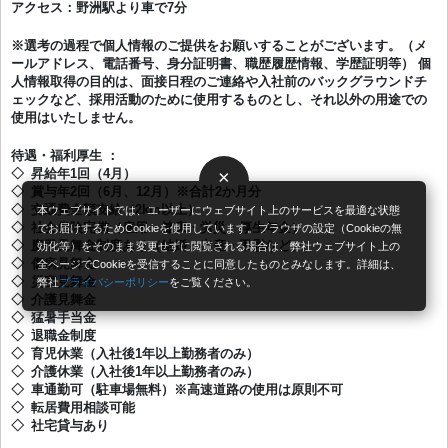
アクセス：野洲駅より車で7分
※選考の過程で個人情報のご提供をお願いすることがございます。（メ
ールアドレス、電話番号、身分証明書、職歴履歴情報、学歴証明等） 個
人情報取得の目的は、面接日程のご連絡や入社前のバックグラウンドチ
ェックなど、採用活動のために使用するものとし、それ以外の用途での
使用はいたしません。
待遇・福利厚生 ：
◇ 昇給年1回（4月）
×
◇ 賞与年2回（6月、12月）※合計2か月分
◇ 交通費全額支給（2km以上）
本ウェブサイトでは、ユーザーにウェブサイト上のサービスを最適な状態
◇ 社会保険完備（雇用・健康・労災・厚生年金）
でお届けするためCookieを使用しています。ブラウザの設定（Cookieの無
◇ 慶弔見舞金制度あり（結婚・出産・弔慰など）
効化等）をそのまま変更せずに閲覧される場合は、弊社ウェブサイト上の
◇ 傷病見舞金
全ページでCookieを受信することに同意したものとみなします。詳細は、
◇ 災害見舞金
弊社
プライバシーポリシー
をご覧ください。
◇ 介護見舞金
◇ 猛暑手当金
◇ 退職金制度
◇ 育児休業（入社後1年以上勤務者のみ）
◇ 介護休業（入社後1年以上勤務者のみ）
◇ 車通勤可（駐車場無料）※高速道路の使用は原則不可
◇ 転居費用相談可能
◇ 社宅貸与あり