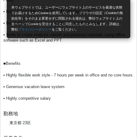
本ウェブサイトでは、ユーザーにウェブサイト上のサービスを最適な状態
• Basic knowledge of statistics, AI, databases, etc.
でお届けするためCookieを使用しています。ブラウザの設定（Cookieの無
効化等）をそのまま変更せずに閲覧される場合は、弊社ウェブサイト上の
• Basic knowledge of database structure and operation
全ページでCookieを受信することに同意したものとみなします。詳細は、
弊社
プライバシーポリシー
をご覧ください。
• Skills to create analysis reports and proposal materials using office
software such as Excel and PPT
■Benefits
• Highly flexible work style - 7 hours per week in office and no core hours.
• Generous vacation leave system
• Highly competitive salary
勤務地
東京都 23区