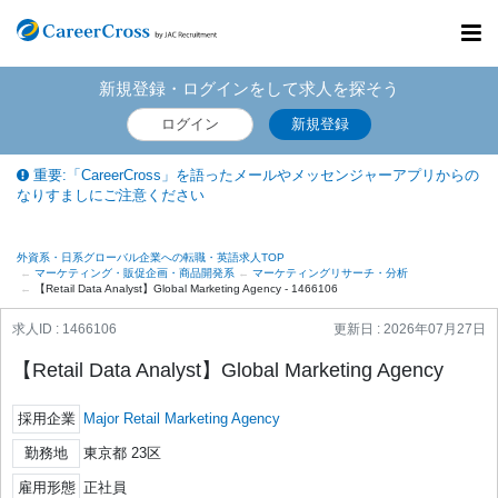
Toggl
navig
新規登録・ログインをして求人を探そう
ログイン
新規登録
重要:「CareerCross」を語ったメールやメッセンジャーアプリからの
なりすましにご注意ください
外資系・日系グローバル企業への転職・英語求人TOP
マーケティング・販促企画・商品開発系
マーケティングリサーチ・分析
【Retail Data Analyst】Global Marketing Agency - 1466106
求人ID : 1466106
更新日 :
2026年07月27日
【Retail Data Analyst】Global Marketing Agency
採用企業
Major Retail Marketing Agency
勤務地
東京都 23区
雇用形態
正社員