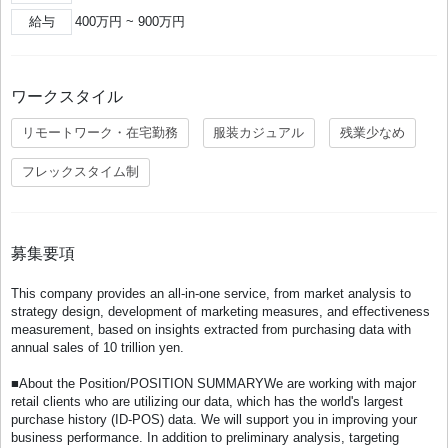
給与
400万円 ~ 900万円
ワークスタイル
リモートワーク・在宅勤務
服装カジュアル
残業少なめ
フレックスタイム制
募集要項
This company provides an all-in-one service, from market analysis to
strategy design, development of marketing measures, and effectiveness
measurement, based on insights extracted from purchasing data with
annual sales of 10 trillion yen.
■About the Position/POSITION SUMMARYWe are working with major
retail clients who are utilizing our data, which has the world's largest
purchase history (ID-POS) data. We will support you in improving your
business performance. In addition to preliminary analysis, targeting