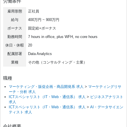
労働条件
雇用形態
正社員
給与
400万円 ~ 900万円
ボーナス
固定給+ボーナス
勤務時間
7 hours in office, plus WFH, no core hours
休日・休暇
20
配属部署
Data Analytics
業種
その他（コンサルティング・士業）
職種
マーケティング・販促企画・商品開発系 求人
>
マーケティングリサ
ーチ・分析 求人
ICTスペシャリスト（IT・Web・通信系） 求人
>
ビジネスアナリスト
求人
ICTスペシャリスト（IT・Web・通信系） 求人
>
AI・データサイエン
ティスト 求人
会社概要