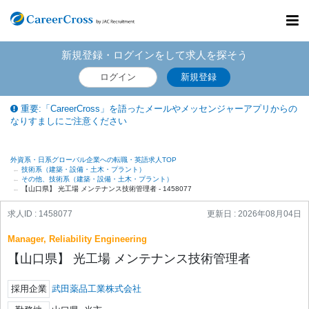
Toggl
navig
新規登録・ログインをして求人を探そう
ログイン
新規登録
重要:「CareerCross」を語ったメールやメッセンジャーアプリからの
なりすましにご注意ください
外資系・日系グローバル企業への転職・英語求人TOP
技術系（建築・設備・土木・プラント）
その他、技術系（建築・設備・土木・プラント）
【山口県】 光工場 メンテナンス技術管理者 - 1458077
求人ID : 1458077
更新日 :
2026年08月04日
Manager, Reliability Engineering
【山口県】 光工場 メンテナンス技術管理者
採用企業
武田薬品工業株式会社