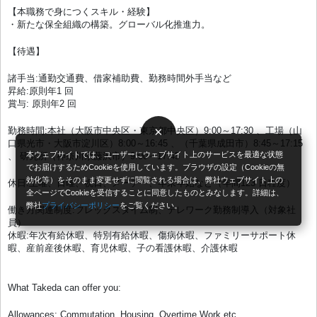
【本職務で身につくスキル・経験】
・新たな保全組織の構築。グローバル化推進力。
【待遇】
諸手当:通勤交通費、借家補助費、勤務時間外手当など
昇給:原則年1 回
賞与: 原則年2 回
×
勤務時間:本社（大阪市中央区・東京都中央区）9:00～17:30 、工場（山
口県光市・大阪市淀川区）8:00～16:45 、（千葉県成田市）8:45～17:15
本ウェブサイトでは、ユーザーにウェブサイト上のサービスを最適な状態
、 研究所（神奈川県藤沢市）9:00～17:45
でお届けするためCookieを使用しています。ブラウザの設定（Cookieの無
効化等）をそのまま変更せずに閲覧される場合は、弊社ウェブサイト上の
休日:土曜、日曜、祝日、メーデー、年末年始など（年間123 日程度）
全ページでCookieを受信することに同意したものとみなします。詳細は、
弊社
プライバシーポリシー
をご覧ください。
働き方関連制度:フレックスタイム制、テレワーク勤務制導入（対象社
員）
休暇:年次有給休暇、特別有給休暇、傷病休暇、ファミリーサポート休
暇、産前産後休暇、育児休暇、子の看護休暇、介護休暇
What Takeda can offer you:
Allowances: Commutation, Housing, Overtime Work etc.