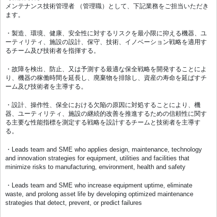
メンテナンス技術管理者 （管理職）として、下記業務をご担当いただき
ます。
・製造、環境、健康、安全性に対するリスクを最小限に抑える機器、ユ
ーティリティ、施設の設計、保守、技術、イノベーション戦略を適用す
るチーム及び技術者を指揮する。
・故障を検出、防止、又は予測する最適な保全戦略を開発することによ
り、機器の稼働時間を延長し、廃棄物を排除し、資産の寿命を延ばすチ
ーム及び技術者を主導する。
・設計、操作性、保全における欠陥の原因に対処することにより、機
器、ユーティリティ、施設の継続的改善を推進するための信頼性に関す
る主要な性能指標を測定する戦略を設計するチームと技術者を主導す
る。
・Leads team and SME who applies design, maintenance, technology
and innovation strategies for equipment, utilities and facilities that
minimize risks to manufacturing, environment, health and safety​
・Leads team and SME who increase equipment uptime, eliminate
waste, and prolong asset life by developing optimized maintenance
strategies that detect, prevent, or predict failures