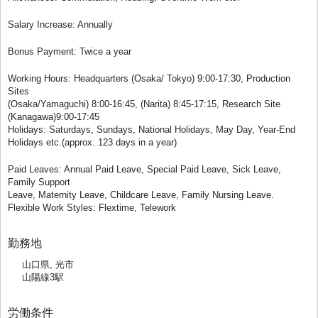
Salary Increase: Annually
Bonus Payment: Twice a year
Working Hours: Headquarters (Osaka/ Tokyo) 9:00-17:30, Production
Sites
(Osaka/Yamaguchi) 8:00-16:45, (Narita) 8:45-17:15, Research Site
(Kanagawa)9:00-17:45
Holidays: Saturdays, Sundays, National Holidays, May Day, Year-End
Holidays etc.(approx. 123 days in a year)
Paid Leaves: Annual Paid Leave, Special Paid Leave, Sick Leave,
Family Support
Leave, Maternity Leave, Childcare Leave, Family Nursing Leave.
Flexible Work Styles: Flextime, Telework
勤務地
山口県, 光市
山陽線3駅
労働条件