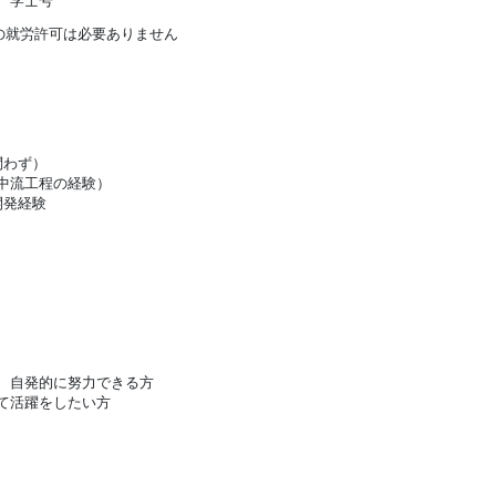
 学士号
の就労許可は必要ありません
問わず）
中流工程の経験）
開発経験
、自発的に努力できる方
て活躍をしたい方