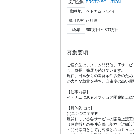
採用企業
PROTO SOLUTION
勤務地
ベトナム, ハノイ
雇用形態
正社員
給与
600万円 ~ 800万円
募集要項
ご紹介先はシステム開発他、ITサー
ち、成長、発展を続けています。
現在、日本からの開発案件多数のため
が大きな裁量を持ち、自由度の高い環
【仕事内容】
ベトナムにあるオフショア開発拠点に
【具体的には】
(1)エンジニア業務
展開している各サービスの開発上流工
（お客様との要件定義→基本／詳細設
・開発窓口としてお客様とのコミュニ