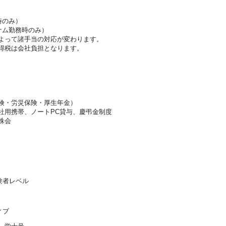
時のみ）
ナム勤務時のみ）
よって諸手当の対応が変わります。
得税は会社負担となります。
険・労災保険・厚生年金）
社用携帯、ノートPC貸与、慶弔金制度
株会
験者レベル
ィブ