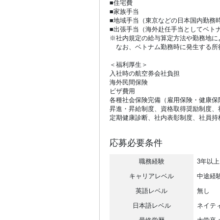
■住宅費
■家族手当
■地域手当（東京などの日本国内勤務
■出張手当（海外赴任手当としてベト
※社内規定の給与算定方法や勤務地に
なお、ベトナム勤務時に発生する所
＜福利厚生＞
入社時の航空券会社負担
海外民間保険
ビザ費用
各種社会保険完備（雇用保険・健康保
昇進・昇給制度、資格取得奨励制度、
定期健康診断、社内表彰制度、社員持
応募必要条件
職務経験
3年以上
キャリアレベル
中途経
英語レベル
無し
日本語レベル
ネイテ