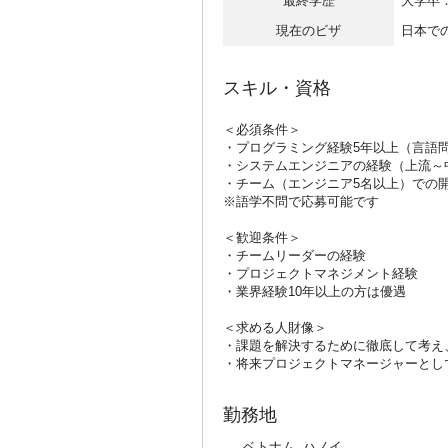
最終学歴
大学卒：
現在のビザ
日本で
スキル・資格
＜必須条件＞
・プログラミング経験5年以上（言語
・システムエンジニアの経験（上流～
・チーム（エンジニア5名以上）での
※語学不問で応募可能です
＜歓迎条件＞
・チームリーダーの経験
・プロジェクトマネジメント経験
・業界経験10年以上の方は優遇
＜求める人財像＞
・課題を解決するために徹底して考え
・将来プロジェクトマネージャーとし
勤務地
ベトナム, ハノイ