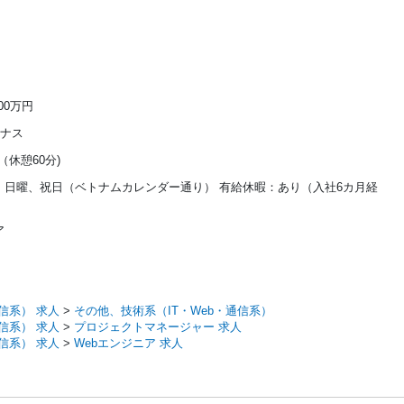
800万円
ーナス
00（休憩60分)
、日曜、祝日（ベトナムカレンダー通り） 有給休暇：あり（入社6カ月経
ア
通信系） 求人
>
その他、技術系（IT・Web・通信系）
通信系） 求人
>
プロジェクトマネージャー 求人
通信系） 求人
>
Webエンジニア 求人