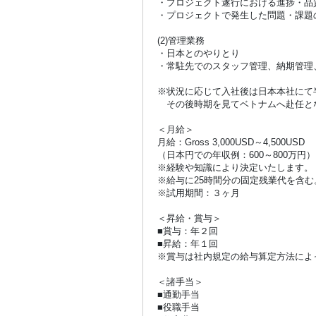
・プロジェクト遂行における進捗・品
・プロジェクトで発生した問題・課題
(2)管理業務
・日本とのやりとり
・常駐先でのスタッフ管理、納期管理
※状況に応じて入社後は日本本社にて
その後時期を見てベトナムへ赴任と
＜月給＞
月給：Gross 3,000USD～4,500USD
（日本円での年収例：600～800万円）
※経験や知識により決定いたします。
※給与に25時間分の固定残業代を含む
※試用期間：３ヶ月
＜昇給・賞与＞
■賞与：年２回
■昇給：年１回
※賞与は社内規定の給与算定方法によ
＜諸手当＞
■通勤手当
■役職手当