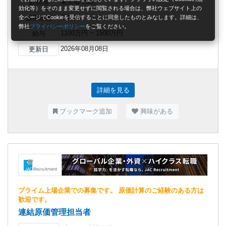
東京都 23区
勤務地
効化等）をそのまま変更せずに閲覧される場合は、弊社ウェブサイト上の
正社員
全ページでCookieを受信することに同意したものとみなします。詳細は、
雇用形態
弊社
プライバシーポリシー
をご覧ください。
1100万円 ~ 1500万円
給与
2026年08月08日
更新日
詳細を見る
ブックマーク追加
興味がある
プライム上場企業での募集です。 原価計算のご経験のある方は
歓迎です。
連結原価管理担当者