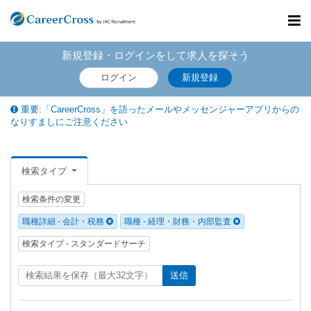
Toggl
navig
新規登録・ログインをして求人を探そう
ログイン
新規登録
重要:「CareerCross」を語ったメールやメッセンジャーアプリからの
なりすましにご注意ください
検索タイプ
検索条件の変更
職種詳細 - 会計・税務
職種 - 経理・財務・内部監査
検索タイプ - スタンダードサーチ
送信