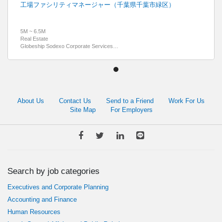
工場ファシリティマネージャー（千葉県千葉市緑区）
5M ~ 6.5M
Real Estate
Globeship Sodexo Corporate Services K.K.
About Us
Contact Us
Send to a Friend
Work For Us
Site Map
For Employers
Search by job categories
Executives and Corporate Planning
Accounting and Finance
Human Resources