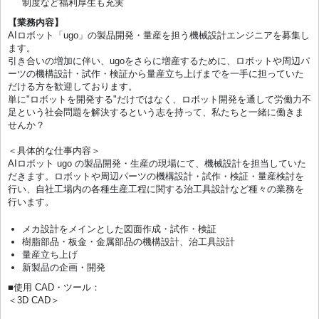
制度など福利厚生も充実
【業務内容】
AIロボット「ugo」の製品開発・量産を担う機械設計エンジニアを募集し
ます。
引き合いの増加に伴い、ugoをさらに増産するために、ロボットや周辺パ
ーツの機構設計・試作・検証から量産立ち上げまでを一手に担っていた
だける方を歓迎しております。
単に"ロボットを開発する"だけではなく、ロボット開発を通して労働力不
足という社会問題を解決するという志を持って、私たちと一緒に働きま
せんか？
＜具体的な仕事内容＞
AIロボット ugo の製品開発・生産の現場にて、機械設計を担当していた
だきます。ロボットや周辺パーツの機構設計・試作・検証・量産検討を
行い、自社工場内の各種生産工程に関する治工具設計など種々の業務を
行います。
メカ設計をメインとした図面作成・試作・検証
樹脂部品・板金・金属部品の機構設計、治工具設計
量産立ち上げ
新製品の企画・開発
■使用 CAD・ツール：
＜3D CAD＞