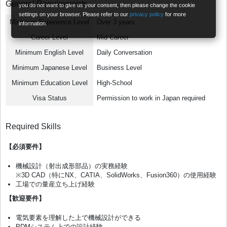
General Requirements
you do not want to give us your consent, then please change the cookie
settings on your browser. Please refer to our
privacy policy
for more
Minimum Experience Level
Over 3 years
information.
Career Level
Mid Career
Minimum English Level
Daily Conversation
Minimum Japanese Level
Business Level
Minimum Education Level
High-School
Visa Status
Permission to work in Japan required
Required Skills
【必須要件】
機械設計（射出成形部品）の実務経験
※3D CAD（特にNX、CATIA、SolidWorks、Fusion360）の使用経験
工場での量産立ち上げ経験
【歓迎要件】
電気要素を理解した上で機械設計ができる
PDMシステム上での設計経験