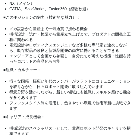
NX（メイン）
CATIA、SolidWorks、Fusion360（経験歓迎）
■このポジションの魅力（技術的な魅力）：
メカ設計から量産まで一気通貫で携わる機会
機構設計・試作・検証から量産立ち上げまで、プロダクトの開発全工
程に関われる
電気設計やロボティクスエンジニアなど多様な専門家と連携しなが
ら、既存製品の改良と新製品開発の両方に携わることができる
エンジニアとして企画から参画し、自分たちが考えた機能・性能を持
ったロボットの商品化も可能
■組織・カルチャー：
様々な国籍・幅広い年代のメンバーがフラットにコミュニケーション
を取りながら、日々ロボット開発に取り組んでいます
得意分野を活かしながら、新しい領域にも挑戦しスキルを磨ける機会
が多くあります
フレックスタイム制を活用し、働きやすい環境で技術革新に挑戦でき
ます
■キャリア・成長機会：
機械設計のスペシャリストとして、量産ロボット開発のキャリアを構
築できます