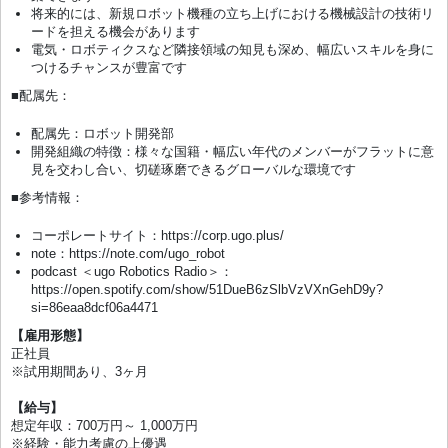
将来的には、新規ロボット機種の立ち上げにおける機械設計の技術リ
ードを担える機会があります
電気・ロボティクスなど隣接領域の知見も深め、幅広いスキルを身に
つけるチャンスが豊富です
■配属先：
配属先：ロボット開発部
開発組織の特徴：様々な国籍・幅広い年代のメンバーがフラットに意
見を交わし合い、切磋琢磨できるグローバルな環境です
■参考情報：
コーポレートサイト：https://corp.ugo.plus/
note：https://note.com/ugo_robot
podcast ＜ugo Robotics Radio＞：
https://open.spotify.com/show/51DueB6zSlbVzVXnGehD9y?
si=86eaa8dcf06a4471
【雇用形態】
正社員
※試用期間あり、3ヶ月
【給与】
想定年収：700万円～ 1,000万円
※経験・能力考慮の上優遇