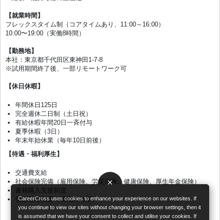
【就業時間】
フレックスタイム制（コアタイムあり、11:00～16:00）
10:00〜19:00（実働8時間）
【勤務地】
本社：東京都千代田区東神田1-7-8
※試用期間終了後、一部リモートワーク可
【休日休暇】
年間休日125日
完全週休二日制（土日祝）
有給休暇年間20日一斉付与
夏季休暇（3日）
年末年始休業（毎年10日前後）
【待遇・福利厚生】
交通費支給
×
社会保険完備（雇用保険、労災保険、健康保険、厚生年金保険）
書籍購入支援制度
借上社宅制度（現物給与型）
CareerCross uses cookies to enhance your experience on our websites. If
you continue to view our sites without changing your browser settings, then it
is assumed that we have your consent to collect and utilise your cookies. If