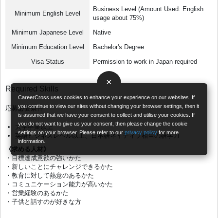
Business Level (Amount Used: English
Minimum English Level
usage about 75%)
Minimum Japanese Level
Native
Minimum Education Level
Bachelor's Degree
Visa Status
Permission to work in Japan required
×
Required Skills
CareerCross uses cookies to enhance your experience on our websites. If
you continue to view our sites without changing your browser settings, then it
応募必要条件
is assumed that we have your consent to collect and utilise your cookies. If
you do not want to give us your consent, then please change the cookie
大学卒業以上
settings on your browser. Please refer to our
privacy policy
for more
英語ビジネスレベル以上、日本語ネイティブ相当の語学力
information.
《求める人材》
・目標達成意欲の強いかた
・新しいことにチャレンジできるかた
・教育に対して熱意のあるかた
・コミュニケーション能力が高いかた
・営業経験のあるかた
・子供と話すのが好きな方