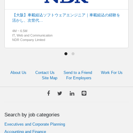
【大阪】車載組込ソフトウェアエンジニア｜車載組込の経験を
活かし、次世代…
4M ~ 6.5M
IT, Web and Communication
NDR Company Limited
About Us
Contact Us
Send to a Friend
Work For Us
Site Map
For Employers
Search by job categories
Executives and Corporate Planning
Accounting and Finance