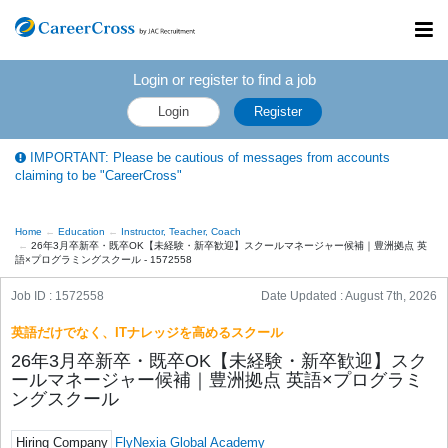
Toggl
navig
Login or register to find a job
Login
Register
IMPORTANT: Please be cautious of messages from accounts
claiming to be "CareerCross"
Home
Education
Instructor, Teacher, Coach
26年3月卒新卒・既卒OK【未経験・新卒歓迎】スクールマネージャー候補｜豊洲拠点 英
語×プログラミングスクール - 1572558
Job ID : 1572558
Date Updated :
August 7th, 2026
英語だけでなく、ITナレッジを高めるスクール
26年3月卒新卒・既卒OK【未経験・新卒歓迎】スク
ールマネージャー候補｜豊洲拠点 英語×プログラミ
ングスクール
Hiring Company
FlyNexia Global Academy