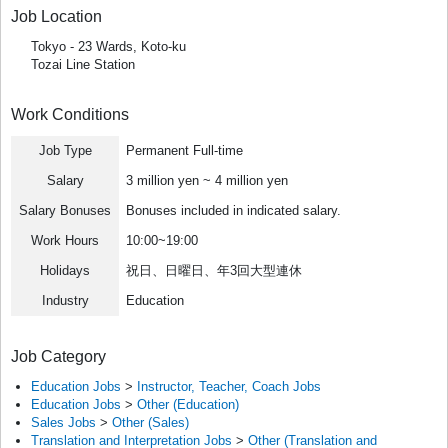
Job Location
Tokyo - 23 Wards, Koto-ku
Tozai Line Station
Work Conditions
Job Type
Permanent Full-time
Salary
3 million yen ~ 4 million yen
Salary Bonuses
Bonuses included in indicated salary.
Work Hours
10:00~19:00
Holidays
祝日、日曜日、年3回大型連休
Industry
Education
Job Category
Education Jobs
>
Instructor, Teacher, Coach Jobs
Education Jobs
>
Other (Education)
Sales Jobs
>
Other (Sales)
Translation and Interpretation Jobs
>
Other (Translation and