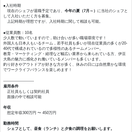
●入社時期
現在のシェフが退職予定であり、
今年の夏（7月～）
に当社のシェフと
して入社いただく方を募集。
上記時期が理想ですが、入社時期に関して相談も可能。
●従業員数：10名
少人数で動いていますので，助け合いが多い職場環境です！
外国人も日本人もいるチーム，若手社員も多いが現在従業員の多くが20-
40代で構成されているので多様性のあるチームメンバー。
教育・マーケティング・経理など幅広い業界から来られている方、伊豆
大島の魅力に感化され働いているメンバーも多くいます。
釣り好きやアウトドアが好きな方が多く、休みの日には自然豊かな環境
でワークライフバランスを楽しめます！
--------------------------
雇用条件
正社員もしくは契約社員
面接の中で相談可能
年収
想定年収300万円 〜 450万円
勤務時間
シェフとして、昼食（ランチ）と夕食の調理をお願いします。