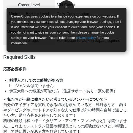
Career Level
Mid Career
×
Minimum English Level
Daily Conversation
CareerCross uses cookies to enhance your experience on our websites. If
you continue to view our sites without changing your browser settings, then it
Minimum Japanese Level
Business Level
is assumed that we have your consent to collect and utilise your cookies. If
Minimum Education Level
High-School
you do not want to give us your consent, then please change the cookie
settings on your browser. Please refer to our
privacy policy
for more
Visa Status
Permission to work in Japan required
information.
Required Skills
応募必要条件
料理人としてのご経験がある方
L ジャンルは問いません
伊豆大島への転居が可能な方（住居サポートあり：寮の提供）
＜私たちが一緒に働きたいと考えているメンバーについて＞
自分のアイディアを実現できる環境を求めている方、島好きな方、釣り
やダイビングやアウトドアが好きな方で仕事以外の時間を自然で過ごし
たい方、是非応募をお待ちしております！
料理の種類（和・様・イタリアン・アジア・フレンチなど）は問いませ
ん。これまでレストラン経営や料理長としての経験はないけど、料理に
対して熱い思いがある方を歓迎しています！