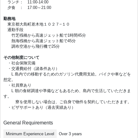
ランチ： 11:00-14:00
夕食 ： 17:00～21:00
勤務地
東京都大島町差木地１０２７−１０
通勤手段
竹芝桟橋から高速ジェット船で1時間45分
熱海桟橋から高速ジェット船で45分
調布空港から飛行機で25分
その他制度について
・社会保険完備
・交通費給付（諸条件あり）
L 島内での移動するためのガソリン代費用支給。バイクや車などを
想定。
・社員寮あり
L 朝の食材調達や準備などもあるため、島内で生活していただきま
す。
寮を使用しない場合は、ご自身で物件を契約していただきます。
・ビザサポートあり（過去実績あり）
General Requirements
Minimum Experience Level
Over 3 years