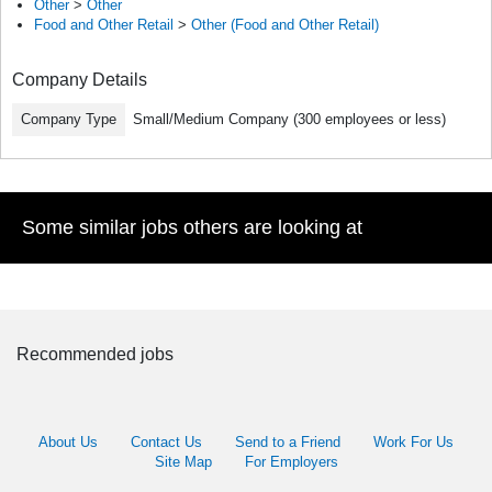
Other
>
Other
Food and Other Retail
>
Other (Food and Other Retail)
Company Details
Company Type
Small/Medium Company (300 employees or less)
Some similar jobs others are looking at
Recommended jobs
About Us
Contact Us
Send to a Friend
Work For Us
Site Map
For Employers