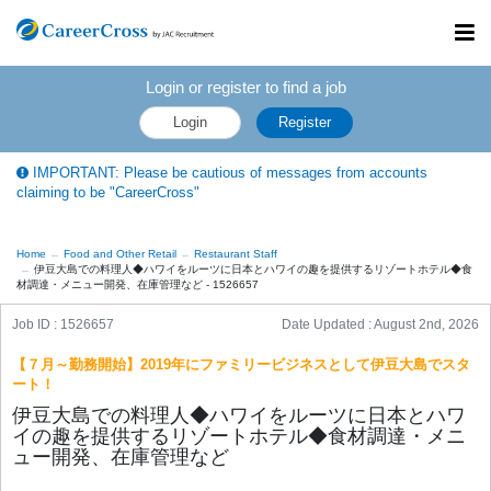
Toggl
navig
Login or register to find a job
Login
Register
IMPORTANT: Please be cautious of messages from accounts
claiming to be "CareerCross"
Home
Food and Other Retail
Restaurant Staff
伊豆大島での料理人◆ハワイをルーツに日本とハワイの趣を提供するリゾートホテル◆食
材調達・メニュー開発、在庫管理など - 1526657
Job ID : 1526657
Date Updated :
August 2nd, 2026
【７月～勤務開始】2019年にファミリービジネスとして伊豆大島でスタ
ート！
伊豆大島での料理人◆ハワイをルーツに日本とハワ
イの趣を提供するリゾートホテル◆食材調達・メニ
ュー開発、在庫管理など