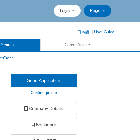
Login
Register
日本語
|
User Guide
 Search
Career Advice
erCross"
Send Application
Confirm profile
Company Details
Bookmark