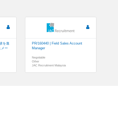
体験を進
PR/160440 | Field Sales Account
ニメー
Manager
Negotiable
Other
JAC Recruitment Malaysia