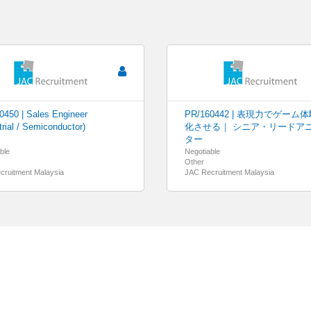
0450 | Sales Engineer
PR/160442 | 表現力でゲーム
trial / Semiconductor)
化させる｜ シニア・リードア
ター
ble
Negotiable
Other
cruitment Malaysia
JAC Recruitment Malaysia