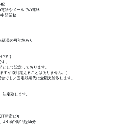
手配
の電話やメールでの連絡
の申請業務
※延長の可能性あり
円含む)
です。
間として設定しております。
ますが原則超えることはありません。）
合でも／固定残業代は全額支給致します。
、決定致します。
EIT新宿ビル
JR 新宿駅 徒歩5分