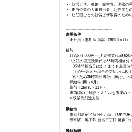
就労ビザ、引越、航空券、医療の
担当企業の人事担当者、赴任者と
赴任国ごとの就労ビザ取得のため
---------------------------------------
雇用条件
正社員（無期雇用/試用期間3ヵ月）
給与
月給271,000円～(固定残業代59,620
*上記の固定残業代は35時間相当分
35時間相当分はあくまでも最長時
（万が一超えた場合の支払いはあり
そのため35時間相当分に満たない場
昇給年1回（4月）
賞与年2回 (5・11月）
※前職のご経験・スキルを考慮の上
※残業代別途支給
勤務地
東京都新宿区新宿4-3-25 TOKYUR
最寄駅：地下鉄 新宿三丁目 徒歩2分、
勤務時間