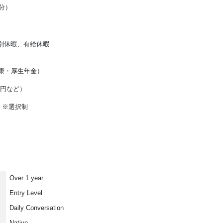
0分）
）
別休暇、有給休暇
康・厚生年金）
0円など）
 ※選択制
Over 1 year
Entry Level
Daily Conversation
Native