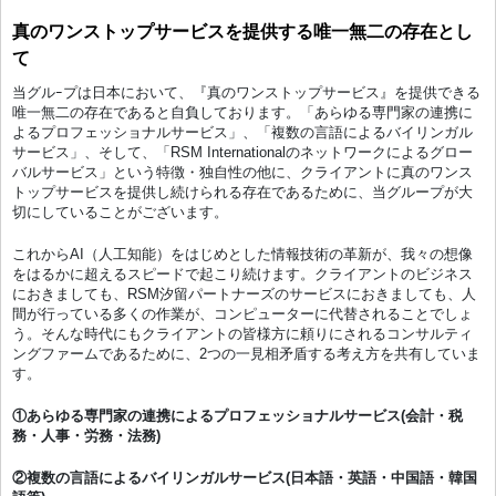
真のワンストップサービスを提供する唯一無二の存在とし
て
当グルｰプは日本において、『真のワンストップサービス』を提供できる
唯一無二の存在であると自負しております。「あらゆる専門家の連携に
よるプロフェッショナルサービス」、「複数の言語によるバイリンガル
サービス」、そして、「RSM Internationalのネットワークによるグロー
バルサービス」という特徴・独自性の他に、クライアントに真のワンス
トップサービスを提供し続けられる存在であるために、当グループが大
切にしていることがございます。
これからAI（人工知能）をはじめとした情報技術の革新が、我々の想像
をはるかに超えるスピードで起こり続けます。クライアントのビジネス
におきましても、RSM汐留パートナーズのサービスにおきましても、人
間が行っている多くの作業が、コンピューターに代替されることでしょ
う。そんな時代にもクライアントの皆様方に頼りにされるコンサルティ
ングファームであるために、2つの一見相矛盾する考え方を共有していま
す。
①あらゆる専門家の連携によるプロフェッショナルサービス(会計・税
務・人事・労務・法務)
②複数の言語によるバイリンガルサービス(日本語・英語・中国語・韓国