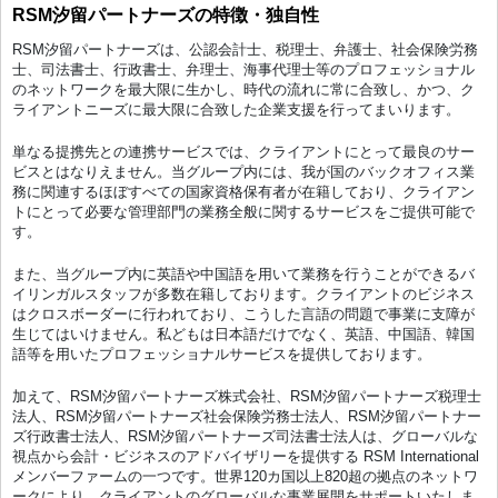
RSM汐留パートナーズの特徴・独自性
RSM汐留パートナーズは、公認会計士、税理士、弁護士、社会保険労務
士、司法書士、行政書士、弁理士、海事代理士等のプロフェッショナル
のネットワークを最大限に生かし、時代の流れに常に合致し、かつ、ク
ライアントニーズに最大限に合致した企業支援を行ってまいります。
単なる提携先との連携サービスでは、クライアントにとって最良のサー
ビスとはなりえません。当グループ内には、我が国のバックオフィス業
務に関連するほぼすべての国家資格保有者が在籍しており、クライアン
トにとって必要な管理部門の業務全般に関するサービスをご提供可能で
す。
また、当グループ内に英語や中国語を用いて業務を行うことができるバ
イリンガルスタッフが多数在籍しております。クライアントのビジネス
はクロスボーダーに行われており、こうした言語の問題で事業に支障が
生じてはいけません。私どもは日本語だけでなく、英語、中国語、韓国
語等を用いたプロフェッショナルサービスを提供しております。
加えて、RSM汐留パートナーズ株式会社、RSM汐留パートナーズ税理士
法人、RSM汐留パートナーズ社会保険労務士法人、RSM汐留パートナー
ズ行政書士法人、RSM汐留パートナーズ司法書士法人は、グローバルな
視点から会計・ビジネスのアドバイザリーを提供する RSM International
メンバーファームの一つです。世界120カ国以上820超の拠点のネットワ
ークにより、クライアントのグローバルな事業展開をサポートいたしま