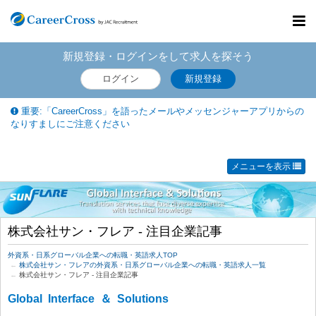
Toggl
navig
新規登録・ログインをして求人を探そう
ログイン
新規登録
重要:「CareerCross」を語ったメールやメッセンジャーアプリからの
なりすましにご注意ください
メニューを表示
株式会社サン・フレア - 注目企業記事
外資系・日系グローバル企業への転職・英語求人TOP
株式会社サン・フレアの外資系・日系グローバル企業への転職・英語求人一覧
株式会社サン・フレア - 注目企業記事
Global Interface ＆ Solutions