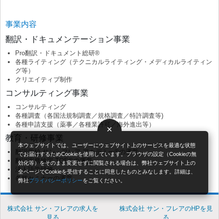
事業内容
翻訳・ドキュメンテーション事業
Pro翻訳・ドキュメント総研®
各種ライティング（テクニカルライティング・メディカルライティン
グ等）
クリエイティブ制作
コンサルティング事業
コンサルティング
各種調査（各国法規制調査／規格調査／特許調査等)
各種申請支援（薬事／各種業許可／海外進出等）
×
教育・研修事業
本ウェブサイトでは、ユーザーにウェブサイト上のサービスを最適な状態
翻訳学校 サン・フレア アカデミー®の運営
でお届けするためCookieを使用しています。ブラウザの設定（Cookieの無
翻訳実務検定 TQE®の運営
効化等）をそのまま変更せずに閲覧される場合は、弊社ウェブサイト上の
法人語学研修
全ページでCookieを受信することに同意したものとみなします。詳細は、
各種セミナーの運営
弊社
プライバシーポリシー
をご覧ください。
株式会社 サン・フレアの求人を
株式会社 サン・フレアのHPを見
見る
る