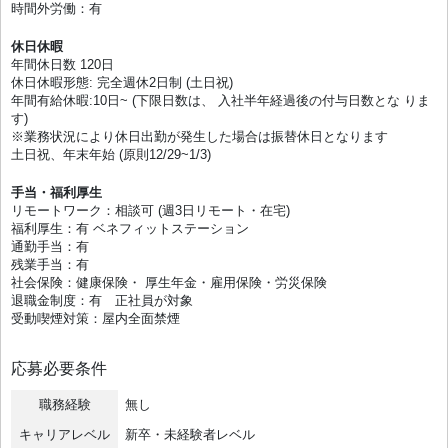
時間外労働：有
休日休暇
年間休日数 120日
休日休暇形態: 完全週休2日制 (土日祝)
年間有給休暇:10日~ (下限日数は、 入社半年経過後の付与日数とな りま
す)
※業務状況により休日出勤が発生した場合は振替休日となります
土日祝、年末年始 (原則12/29~1/3)
手当・福利厚生
リモートワーク：相談可 (週3日リモート・在宅)
福利厚生：有 ベネフィットステーション
通勤手当：有
残業手当：有
社会保険：健康保険・ 厚生年金・雇用保険・労災保険
退職金制度：有 正社員が対象
受動喫煙対策：屋内全面禁煙
応募必要条件
職務経験
無し
キャリアレベル
新卒・未経験者レベル