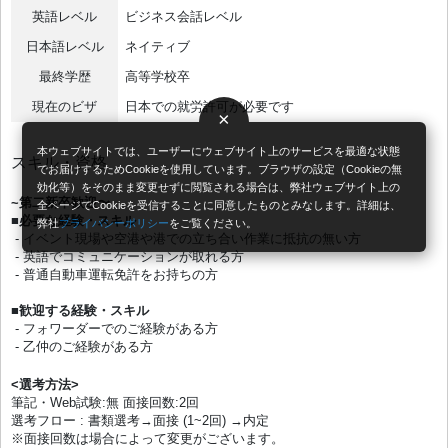
英語レベル
ビジネス会話レベル
日本語レベル
ネイティブ
最終学歴
高等学校卒
現在のビザ
日本での就労許可が必要です
×
本ウェブサイトでは、ユーザーにウェブサイト上のサービスを最適な状態
スキル・資格
でお届けするためCookieを使用しています。ブラウザの設定（Cookieの無
効化等）をそのまま変更せずに閲覧される場合は、弊社ウェブサイト上の
~第二新卒歓迎〜
全ページでCookieを受信することに同意したものとみなします。詳細は、
■必要な経験・スキル
弊社
プライバシーポリシー
をご覧ください。
- イベント現場や空港や港での立ち合い作業に抵抗の無い方
- 英語でコミュニケーションが取れる方
- 普通自動車運転免許をお持ちの方
■歓迎する経験・スキル
- フォワーダーでのご経験がある方
- 乙仲のご経験がある方
<選考方法>
筆記・Web試験:無 面接回数:2回
選考フロー : 書類選考→面接 (1~2回) →内定
※面接回数は場合によって変更がございます。