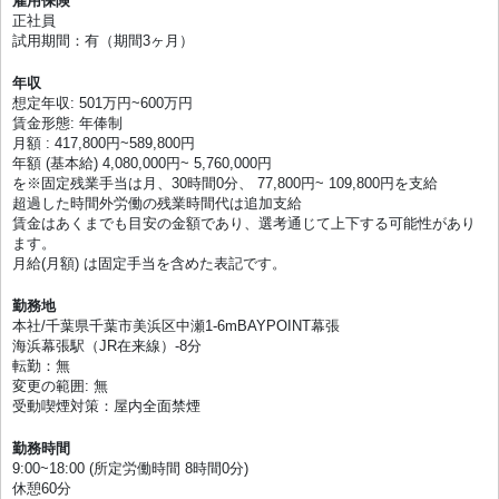
雇用保険
正社員
試用期間：有（期間3ヶ月）
年収
想定年収: 501万円~600万円
賃金形態: 年俸制
月額 : 417,800円~589,800円
年額 (基本給) 4,080,000円~ 5,760,000円
を※固定残業手当は月、30時間0分、 77,800円~ 109,800円を支給
超過した時間外労働の残業時間代は追加支給
賃金はあくまでも目安の金額であり、選考通じて上下する可能性があり
ます。
月給(月額) は固定手当を含めた表記です。
勤務地
本社/千葉県千葉市美浜区中瀬1-6mBAYPOINT幕張
海浜幕張駅（JR在来線）-8分
転勤：無
変更の範囲: 無
受動喫煙対策：屋内全面禁煙
勤務時間
9:00~18:00 (所定労働時間 8時間0分)
休憩60分