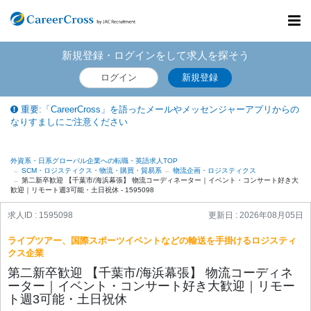
Toggl
navig
新規登録・ログインをして求人を探そう
ログイン
新規登録
重要:「CareerCross」を語ったメールやメッセンジャーアプリからの
なりすましにご注意ください
外資系・日系グローバル企業への転職・英語求人TOP
SCM・ロジスティクス・物流・購買・貿易系
物流企画・ロジスティクス
第二新卒歓迎 【千葉市/海浜幕張】 物流コーディネーター｜イベント・コンサート好き大
歓迎｜リモート週3可能・土日祝休 - 1595098
求人ID : 1595098
更新日 :
2026年08月05日
ライブツアー、国際スポーツイベントなどの輸送を手掛けるロジスティ
クス企業
第二新卒歓迎 【千葉市/海浜幕張】 物流コーディネ
ーター｜イベント・コンサート好き大歓迎｜リモー
ト週3可能・土日祝休