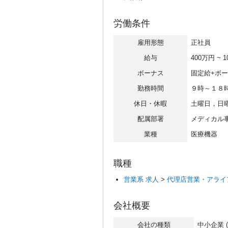
労働条件
雇用形態
正社員
給与
400万円 ~ 
ボーナス
固定給+ボ
勤務時間
９時～１８
休日・休暇
土曜日，日
配属部署
メディカル
業種
医療機器
職種
営業系 求人
>
代理店営業・アライ
会社概要
会社の種類
中小企業 