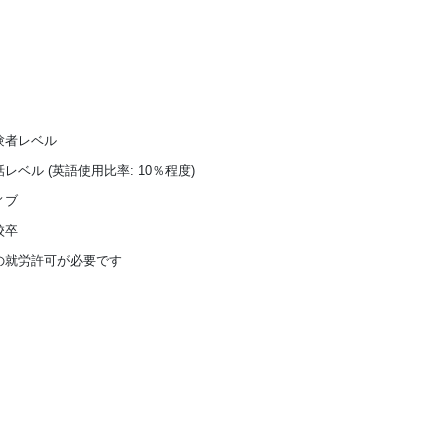
験者レベル
レベル (英語使用比率: 10％程度)
ィブ
校卒
の就労許可が必要です