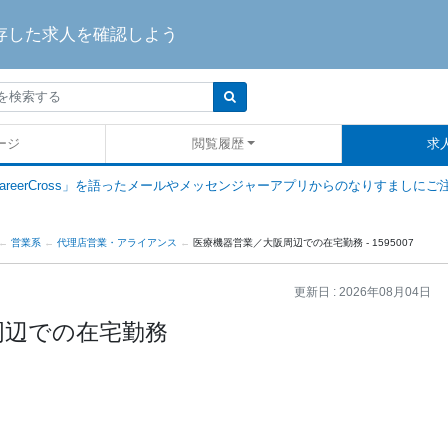
存した求人を確認しよう
ージ
閲覧履歴
求
areerCross」を語ったメールやメッセンジャーアプリからのなりすましにご
営業系
代理店営業・アライアンス
医療機器営業／大阪周辺での在宅勤務 - 1595007
更新日 :
2026年08月04日
周辺での在宅勤務