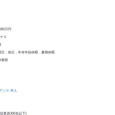
1000万円
ーナス
時
曜日，祝日，年末年始休暇、夏期休暇
事業部
アンス 求人
(従業員300名以下)