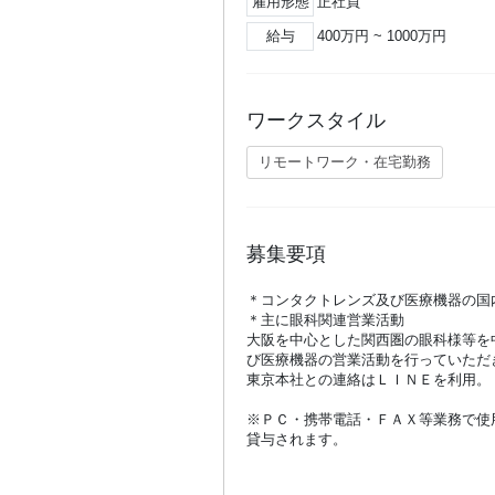
雇用形態
正社員
給与
400万円 ~ 1000万円
ワークスタイル
リモートワーク・在宅勤務
募集要項
＊コンタクトレンズ及び医療機器の国
＊主に眼科関連営業活動
大阪を中心とした関西圏の眼科様等を
び医療機器の営業活動を行っていただ
東京本社との連絡はＬＩＮＥを利用。
※ＰＣ・携帯電話・ＦＡＸ等業務で使
貸与されます。