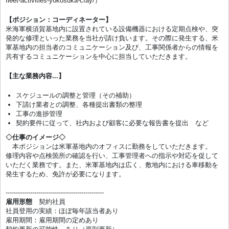
fleet-activities-yokosuka-cfay/）
【ポジション：コーディネーター】
米海軍横須賀基地内に設置されている設備機器における定期点検や、突
発的な修理といった業務を当社が請け負います。その際に発生する、米
軍基地内の担当者のコミュニケーション及び、工事関係者からの情報を
共有するコミュニケーションを中心に担当していただきます。
【主な業務内容...】
スケジュールの調整と管理（その補助）
下請け業者との調整、各種提出書類の整理
工事の進捗管理
契約要件に従って、社内および顧客に必要な報告書を提出 など
◇仕事のイメージ◇
本ポジションは米軍基地内のオフィスに勤務をしていただきます。
修理内容や点検箇所の確認を行い、工事管理者への指示や対応を促して
いただく業務です。また、米軍基地内は広く、敷地内における車移動を
発生するため、免許が必要になります。
------------------------------------------------
雇用形態
契約社員
社員登用の実績：ほぼ毎年該当者あり
雇用期間：雇用期間の定めあり