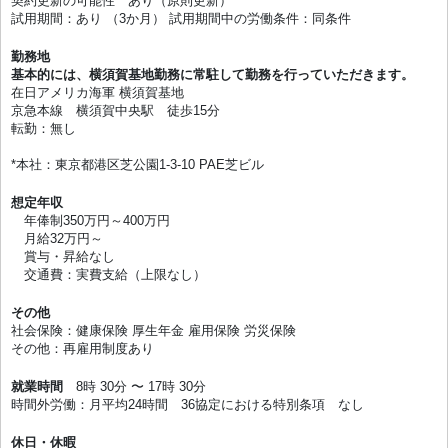
契約更新の可能性 あり（原則更新）
試用期間：あり （3か月） 試用期間中の労働条件：同条件
勤務地
基本的には、横須賀基地勤務に常駐して勤務を行っていただきます。
在日アメリカ海軍 横須賀基地
京急本線 横須賀中央駅 徒歩15分
転勤：無し
*本社：東京都港区芝公園1-3-10 PAE芝ビル
想定年収
年俸制350万円～400万円
月給32万円～
賞与・昇給なし
交通費：実費支給（上限なし）
その他
社会保険：健康保険 厚生年金 雇用保険 労災保険
その他：再雇用制度あり
就業時間
8時 30分 〜 17時 30分
時間外労働：月平均24時間 36協定における特別条項 なし
休日・休暇