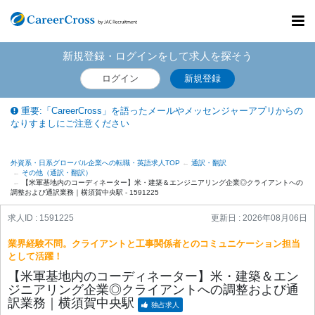
Toggl
navig
新規登録・ログインをして求人を探そう
ログイン
新規登録
重要:「CareerCross」を語ったメールやメッセンジャーアプリからの
なりすましにご注意ください
外資系・日系グローバル企業への転職・英語求人TOP
通訳・翻訳
その他（通訳・翻訳）
【米軍基地内のコーディネーター】米・建築＆エンジニアリング企業◎クライアントへの
調整および通訳業務｜横須賀中央駅 - 1591225
求人ID : 1591225
更新日 :
2026年08月06日
業界経験不問。クライアントと工事関係者とのコミュニケーション担当
として活躍！
【米軍基地内のコーディネーター】米・建築＆エン
ジニアリング企業◎クライアントへの調整および通
訳業務｜横須賀中央駅
独占求人