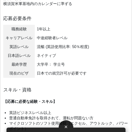
横須賀米軍基地内のカレンダーに準ずる
応募必要条件
職務経験
1年以上
キャリアレベル
中途経験者レベル
英語レベル
流暢 (英語使用比率: 50％程度)
日本語レベル
ネイティブ
最終学歴
大学卒： 学士号
現在のビザ
日本での就労許可が必要です
スキル・資格
【応募に必要な経験・スキル】
英語ビジネスレベル以上
普通自動車免許を取得されて、運転が問題ない方
マイクロソフトのソフト使用経験（エクセル、アウトルック、パワー
×
ポイント）