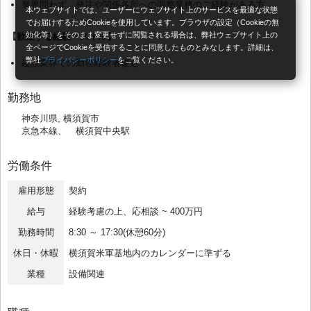
業界問わず、発注や関係各所への調整業務のご経験がある方
本ウェブサイトでは、ユーザーにウェブサイト上のサービスを最適な状態
でお届けするためCookieを使用しています。ブラウザの設定（Cookieの無
効化等）をそのまま変更せずに閲覧される場合は、弊社ウェブサイト上の
【歓迎する経験・スキル】
全ページでCookieを受信することに同意したものとみなします。詳細は、
弊社
プライバシーポリシー
をご覧ください。
建設業界での勤務経験者優遇
勤務地
神奈川県, 横須賀市
京急本線、 横須賀中央駅
労働条件
雇用形態
契約
給与
経験考慮の上、応相談 ~ 400万円
勤務時間
8:30 ～ 17:30(休憩60分)
休日・休暇
横須賀米軍基地内のカレンダーに準ずる
業種
設備関連