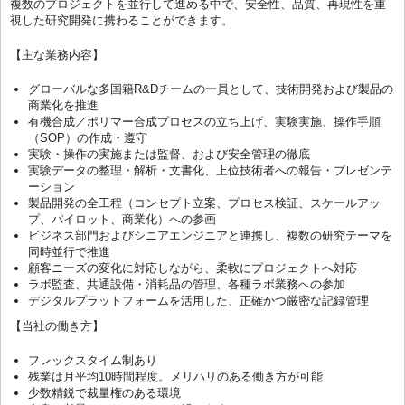
複数のプロジェクトを並行して進める中で、安全性、品質、再現性を重
視した研究開発に携わることができます。
【主な業務内容】
グローバルな多国籍R&Dチームの一員として、技術開発および製品の
商業化を推進
有機合成／ポリマー合成プロセスの立ち上げ、実験実施、操作手順
（SOP）の作成・遵守
実験・操作の実施または監督、および安全管理の徹底
実験データの整理・解析・文書化、上位技術者への報告・プレゼンテ
ーション
製品開発の全工程（コンセプト立案、プロセス検証、スケールアッ
プ、パイロット、商業化）への参画
ビジネス部門およびシニアエンジニアと連携し、複数の研究テーマを
同時並行で推進
顧客ニーズの変化に対応しながら、柔軟にプロジェクトへ対応
ラボ監査、共通設備・消耗品の管理、各種ラボ業務への参加
デジタルプラットフォームを活用した、正確かつ厳密な記録管理
【当社の働き方】
フレックスタイム制あり
残業は月平均10時間程度。メリハリのある働き方が可能
少数精鋭で裁量権のある環境