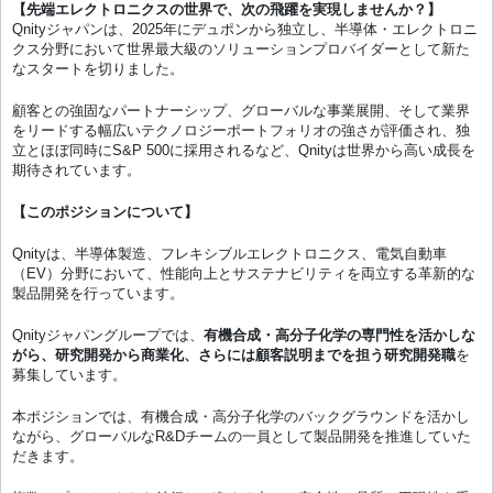
【先端エレクトロニクスの世界で、次の飛躍を実現しませんか？】
Qnityジャパンは、2025年にデュポンから独立し、半導体・エレクトロニ
クス分野において世界最大級のソリューションプロバイダーとして新た
なスタートを切りました。
顧客との強固なパートナーシップ、グローバルな事業展開、そして業界
をリードする幅広いテクノロジーポートフォリオの強さが評価され、独
立とほぼ同時にS&P 500に採用されるなど、Qnityは世界から高い成長を
期待されています。
【このポジションについて】
Qnityは、半導体製造、フレキシブルエレクトロニクス、電気自動車
（EV）分野において、性能向上とサステナビリティを両立する革新的な
製品開発を行っています。
Qnityジャパングループでは、
有機合成・高分子化学の専門性を活かしな
がら、研究開発から商業化、さらには顧客説明までを担う研究開発職
を
募集しています。
本ポジションでは、有機合成・高分子化学のバックグラウンドを活かし
ながら、グローバルなR&Dチームの一員として製品開発を推進していた
だきます。