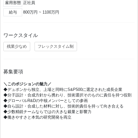
雇用形態
正社員
給与
800万円 ~ 1100万円
ワークスタイル
残業少なめ
フレックスタイム制
募集要項
＼このポジションの魅力／
◆デュポンから独立、上場と同時にS&P500に選定された成長企業
◆分子設計・合成方針から携わり、技術選択そのものに責任を持つ役割
◆グローバルR&Dの中核メンバーとしての参画
◆自ら設計・合成した材料に対し、技術的責任を持って向き合える
◆少数精鋭チームならではの大きな裁量と影響力
◆働きやすさと本気の研究開発を両立