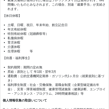
裁量労働制が適用された場合はフレックスタイムは適用されず、8時
間働いたものとみなされます。この場合、別途「裁量手当」が支給さ
れます。
【休日休暇】
土曜、日曜、祝日、年末年始、創立記念日
年次有給休暇
特別有給休暇（冠婚葬祭等）
私傷病休暇
育児休暇
介護休暇
生理休暇 等
【待遇・福利厚生】
契約期間：期間の定め無
昇給：原則として 年1回・翌年3月
通勤費：公的交通機関定期券・ガソリン代1ヶ月分（就業規則に基づ
き）
福利厚生制度：社会・労働保険、退職金制度（企業型確定拠出年
金）、災害・障害補償制度、健康管理諸施策（健康診断、エンプロイ
ー・アシスタンス・プログラム、24時間健康相談）等
個人情報収集の取扱いについて