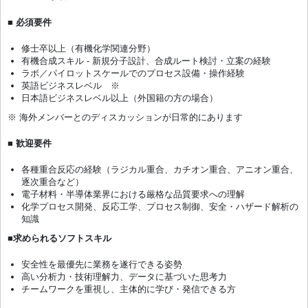
■ 必須要件
修士卒以上（有機化学関連分野）
有機合成スキル ‐ 新規分子設計、合成ルート検討・立案の経験
ラボ／パイロットスケールでのプロセス設備・操作経験
英語ビジネスレベル ※
日本語ビジネスレベル以上（外国籍の方の場合）
※ 海外メンバーとのディスカッションが日常的にあります
■ 歓迎要件
各種重合反応の経験（ラジカル重合、カチオン重合、アニオン重合、
逐次重合など）
電子材料・半導体業界における厳格な品質要求への理解
化学プロセス開発、反応工学、プロセス制御、安全・ハザード解析の
知識
■求められるソフトスキル
安全性を最優先に業務を遂行できる姿勢
高い分析力・技術理解力、データに基づいた思考力
チームワークを重視し、主体的に学び・発信できる方