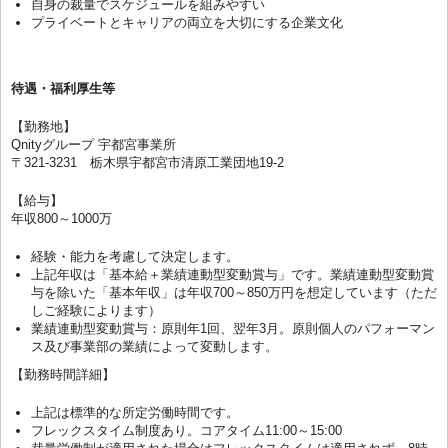
自身の裁量でスケジュールを組みやすい
プライベートとキャリアの両立を大切にする企業文化
待遇・福利厚生等
【勤務地】
Qnityグループ 宇都宮事業所
〒321-3231 栃木県宇都宮市清原工業団地19-2
【給与】
年収800～1000万
経験・能力を考慮して決定します。
上記年収は「基本給＋業績連動型変動賞与」です。業績連動型変動賞
与を除いた「基本年収」は年収700～850万円を想定しています（ただ
しご経験によります）
業績連動型変動賞与：原則年1回、翌年3月。原則個人のパフォーマン
ス及び事業部の業績によって変動します。
【勤務時間詳細】
上記は標準的な所定労働時間です。
フレックスタイム制度あり。コアタイム11:00～15:00