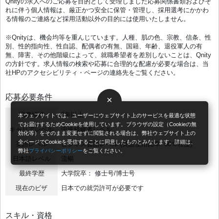
Qnityの求人へのご応募を目的として受理しました応募関係書類およびそ
れに伴う個人情報は、厳正かつ安全に保管・管理し、採用選考にかかわ
る情報のご連絡など採用活動以外の目的には使用いたしません。
※Qnityは、機会均等を重んじています。人種、肌の色、宗教、信条、性
別、性的指向性、性自認、配偶者の有無、国籍、年齢、退役軍人の有
無、障害、その他階級によって、就職希望者を差別しないことは、Qnity
の方針です。求人情報の検索や応募に合理的な配慮が必要な場合は、当
社HPのアクセシビリティ・ページの連絡先をご覧ください。
応募必要条件
×
職務経験
6年以上
本ウェブサイトでは、ユーザーにウェブサイト上のサービスを最適な状態
でお届けするためCookieを使用しています。ブラウザの設定（Cookieの無
キャリアレベル
中途経験者レベル
効化等）をそのまま変更せずに閲覧される場合は、弊社ウェブサイト上の
全ページでCookieを受信することに同意したものとみなします。詳細は、
英語レベル
ビジネス会話レベル (英語使用比率: 50％程度)
弊社
プライバシーポリシー
をご覧ください。
日本語レベル
流暢
最終学歴
大学院卒： 修士号/博士号
現在のビザ
日本での就労許可が必要です
スキル・資格