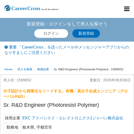
Toggl
navig
新規登録・ログインをして求人を探そう
ログイン
新規登録
重要:「CareerCross」を語ったメールやメッセンジャーアプリからの
なりすましにご注意ください
Home
求人を検索
検索結果
Sr. R&D Engineer (Photoresist Polymer) - 1589652
求人ID : 1589652
更新日 :
2026年08月06日
分子設計から商業化をリードする。有機・高分子合成エンジニア（グロ
ーバルR&D）
Sr. R&D Engineer (Photoresist Polymer)
採用企業
EKC アドバンスド・エレクトロニクス1ジャパン株式会社
勤務地
栃木県, 宇都宮市