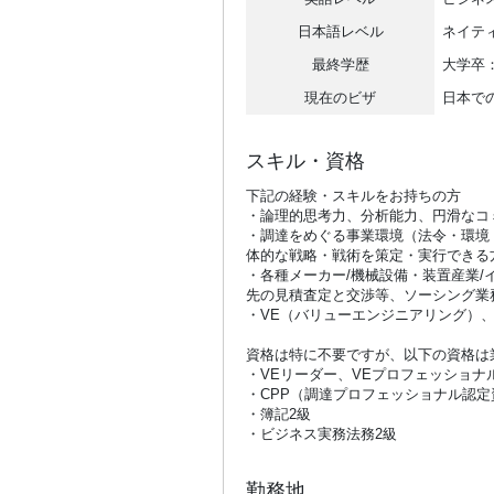
日本語レベル
ネイテ
最終学歴
大学卒：
現在のビザ
日本で
スキル・資格
下記の経験・スキルをお持ちの方
・論理的思考力、分析能力、円滑なコ
・調達をめぐる事業環境（法令・環境
体的な戦略・戦術を策定・実行できる
・各種メーカー/機械設備・装置産業/
先の見積査定と交渉等、ソーシング業
・VE（バリューエンジニアリング）
資格は特に不要ですが、以下の資格は
・VEリーダー、VEプロフェッショナ
・CPP（調達プロフェッショナル認定
・簿記2級
・ビジネス実務法務2級
勤務地