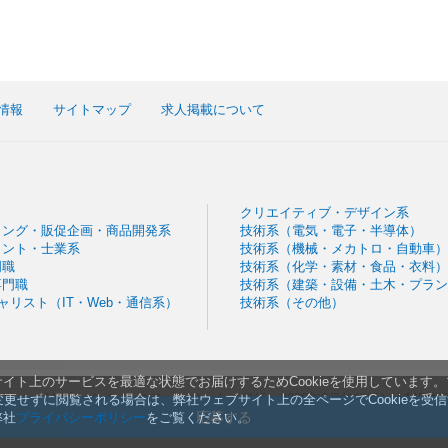
情報
サイトマップ
求人掲載について
クリエイティブ・デザイン系
ィング・販促企画・商品開発系
技術系（電気・電子・半導体）
タント・士業系
技術系（機械・メカトロ・自動車）
門職
技術系（化学・素材・食品・衣料）
専門職
技術系（建築・設備・土木・プラン
シャリスト（IT・Web・通信系）
技術系（その他）
イト上のサービスを最適な状態でお届けするためCookieを使用しています
 Reserved
|
プライバシーステートメント（
現行
・
2026年9月施行版
） | 利用
ま変更せずに閲覧される場合は、弊社ウェブサイト上の全ページでCookieを受
規約・プライバシー改定のお知らせ
応募する
弊社
プライバシーポリシー
をご覧ください。