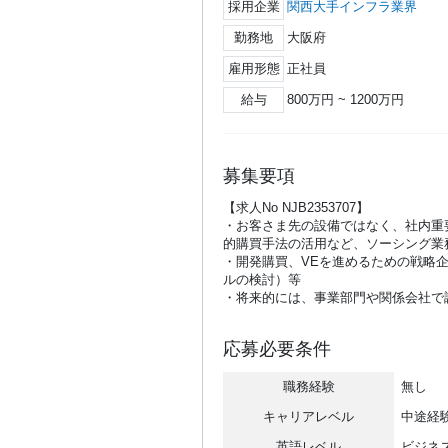
採用企業
関西大手インフラ業界
勤務地
大阪府
雇用形態
正社員
給与
800万円 ~ 1200万円
募集要項
【求人No NJB2353707】
・お客さま先の設備ではなく、社内重
的購買手法の活用など、ソーシング業
・開発購買、VEを進めるための戦略
ルの検討）等
・将来的には、事業部門や関係会社で
応募必要条件
職務経験
無し
キャリアレベル
中途経
英語レベル
ビジネ