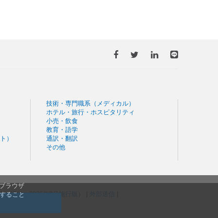
技術・専門職系（メディカル）
ホテル・旅行・ホスピタリティ
小売・飲食
教育・語学
ト）
通訳・翻訳
その他
。ブラウザ
規約（
現行
・
2026年9月施行版
） |
外部送信
|
信すること