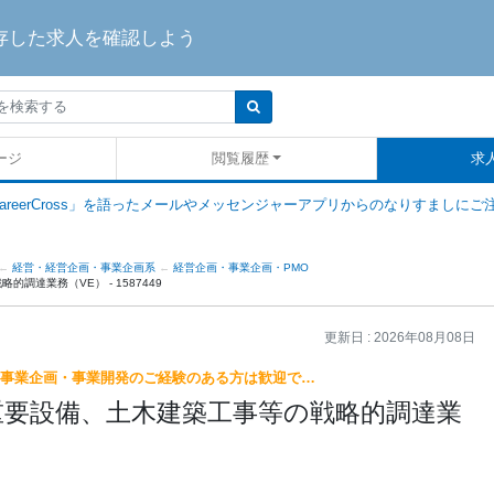
存した求人を確認しよう
ージ
閲覧履歴
求
areerCross」を語ったメールやメッセンジャーアプリからのなりすましにご
経営・経営企画・事業企画系
経営企画・事業企画・PMO
調達業務（VE） - 1587449
更新日 :
2026年08月08日
 事業企画・事業開発のご経験のある方は歓迎で…
円】重要設備、土木建築工事等の戦略的調達業