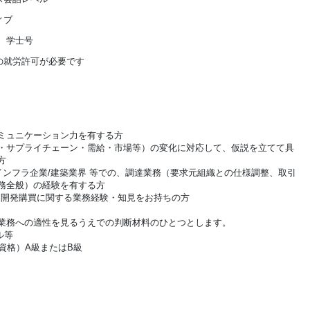
ィブ
 学士号
の就労許可が必要です
ミュニケーション力を有する方
・サプライチェーン・需給・市場等）の変化に対応して、仮説を立てて具
方
インフラ企業/建築業界 等での、調達業務（要求元組織との仕様調整、取引
務全般）の経験を有する方
、開発購買に関する業務経験・知見をお持ちの方
業務への適性を見るうえでの判断材料のひとつとします。
ル等
資格）A級またはB級