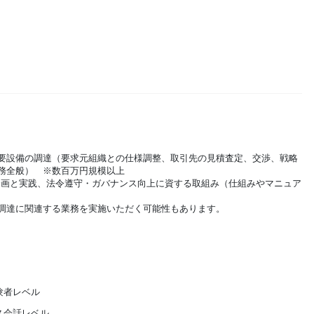
要設備の調達（要求元組織との仕様調整、取引先の見積査定、交渉、戦略
務全般） ※数百万円規模以上
企画と実践、法令遵守・ガバナンス向上に資する取組み（仕組みやマニュア
調達に関連する業務を実施いただく可能性もあります。
験者レベル
ス会話レベル