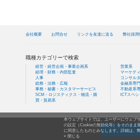
会社概要
お問合せ
リンクを友達に送る
弊社採用
職種カテゴリーで検索
経営・経営企画・事業企画系
営業系
経理・財務・内部監査
マーケテ
人事
コンサル
総務・法務・広報
金融系専
事務・秘書・カスタマーサービス
不動産系
SCM・ロジスティクス・物流・購
ICTスペ
買・貿易系
本ウェブサイトでは、ユーザーにウェブサ
© 2026
CareerCross Co., Ltd
. All Rights
の設定（Cookieの無効化等）をそのま
に同意したものとみなします。詳細は、
× 閉じる