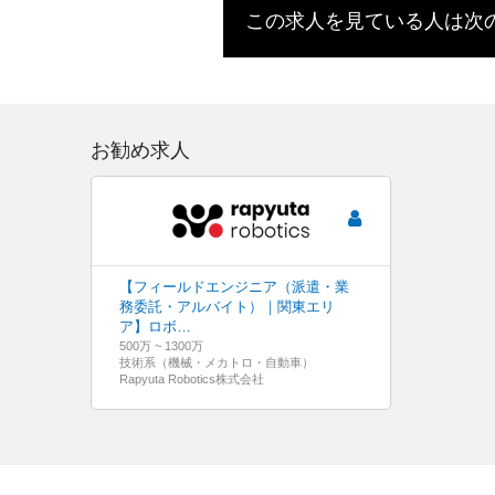
この求人を見ている人は次
お勧め求人
【フィールドエンジニア（派遣・業
務委託・アルバイト）｜関東エリ
ア】ロボ…
500万 ~ 1300万
技術系（機械・メカトロ・自動車）
Rapyuta Robotics株式会社