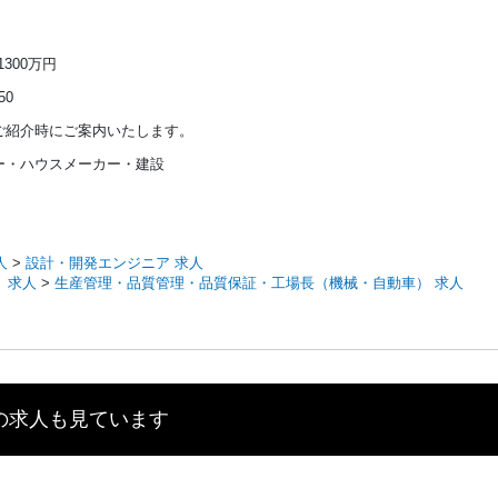
 1300万円
50
ご紹介時にご案内いたします。
ー・ハウスメーカー・建設
人
>
設計・開発エンジニア 求人
 求人
>
生産管理・品質管理・品質保証・工場長（機械・自動車） 求人
の求人も見ています