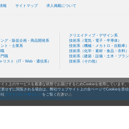
情報
サイトマップ
求人掲載について
クリエイティブ・デザイン系
ィング・販促企画・商品開発系
技術系（電気・電子・半導体）
タント・士業系
技術系（機械・メカトロ・自動車）
門職
技術系（化学・素材・食品・衣料）
専門職
技術系（建築・設備・土木・プラン
シャリスト（IT・Web・通信系）
技術系（その他）
イト上のサービスを最適な状態でお届けするためCookieを使用しています
 Reserved
|
プライバシーステートメント（
現行
・
2026年9月施行版
） | 利用
ま変更せずに閲覧される場合は、弊社ウェブサイト上の全ページでCookieを受
規約・プライバシー改定のお知らせ
応募する
弊社
プライバシーポリシー
をご覧ください。