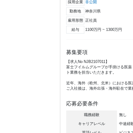
採用企業
非公開
勤務地
神奈川県
雇用形態
正社員
給与
1100万円 ~ 1300万円
募集要項
【求人No NJB2107011】
富士フイルムグループが手掛ける医薬
ト業務を担当いただきます。
近年、海外（欧州、北米）における医
ご入社後は、海外出張・海外駐在で業
応募必要条件
職務経験
無し
キャリアレベル
中途経
英語レベル
ビジネ