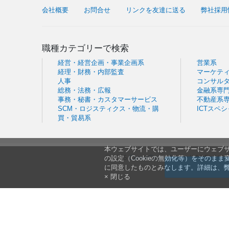
会社概要
お問合せ
リンクを友達に送る
弊社採用
職種カテゴリーで検索
経営・経営企画・事業企画系
営業系
経理・財務・内部監査
マーケテ
人事
コンサル
総務・法務・広報
金融系専
事務・秘書・カスタマーサービス
不動産系
SCM・ロジスティクス・物流・購
ICTスペ
買・貿易系
本ウェブサイトでは、ユーザーにウェブサ
© 2026
CareerCross Co., Ltd
. All Rights
の設定（Cookieの無効化等）をそのま
に同意したものとみなします。詳細は、
× 閉じる