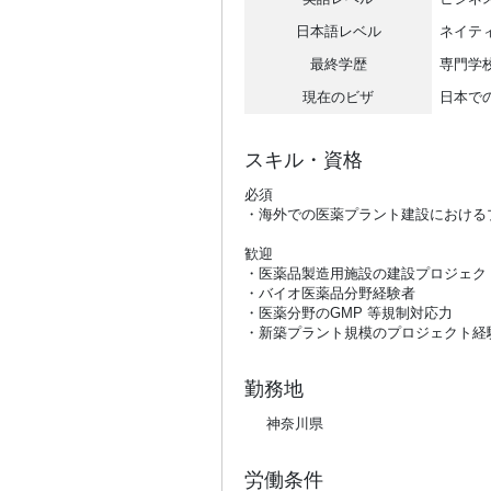
日本語レベル
ネイテ
最終学歴
専門学
現在のビザ
日本で
スキル・資格
必須
・海外での医薬プラント建設における
歓迎
・医薬品製造用施設の建設プロジェク
・バイオ医薬品分野経験者
・医薬分野のGMP 等規制対応力
・新築プラント規模のプロジェクト経
勤務地
神奈川県
労働条件