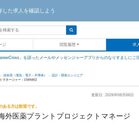
存した求人を確認しよう
ージ
閲覧履歴
求
areerCross」を語ったメールやメッセンジャーアプリからのなりすましにご
技術系（電気・電子・半導体）
設計・開発エンジニア
ネージャー - 1586962
更新日 :
2026年08月08日
のある方は歓迎です。
万円】海外医薬プラントプロジェクトマネージ