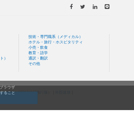
技術・専門職系（メディカル）
ホテル・旅行・ホスピタリティ
小売・飲食
教育・語学
ト）
通訳・翻訳
その他
。ブラウザ
規約（
現行
・
2026年9月施行版
） |
外部送信
|
信すること