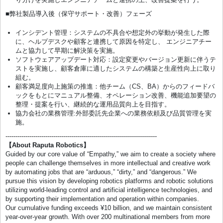
■弊社製品導入後（保守サポート・改善）フェーズ
インシデント管理：システムの不具合や想定外の挙動が発生した際
に、ヘルプデスクや顧客と連携して原因を特定し、 エンジニアチー
ムと協力して早期に解決策を実施。
ソフトウェアアップデート対応：設定変更やバージョン更新に伴うテ
ストを実施し、顧客倉庫に適したシステムの構築と生産性向上に取り
組む。
顧客満足度向上施策の推進：他チーム（CS、BA）からのフィードバ
ックをもとにマニュアル整備、オペレーション改善、機能追加要望の
整理・提案を行い、継続的な運用品質向上を目指す。
協力会社の業務管理:外部委託先企業への業務依頼及び品質管理を実
施。
----------------------------------------------------------------------------
【About Raputa Robotics】
Guided by our core value of “Empathy,” we aim to create a society where
people can challenge themselves in more intellectual and creative work
by automating jobs that are “arduous,” “dirty,” and “dangerous.” We
pursue this vision by developing robotics platforms and robotic solutions
utilizing world-leading control and artificial intelligence technologies, and
by supporting their implementation and operation within companies.
Our cumulative funding exceeds ¥10 billion, and we maintain consistent
year-over-year growth. With over 200 multinational members from more