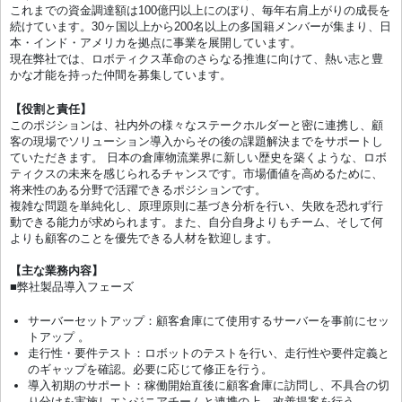
これまでの資金調達額は100億円以上にのぼり、毎年右肩上がりの成長を
続けています。30ヶ国以上から200名以上の多国籍メンバーが集まり、日
本・インド・アメリカを拠点に事業を展開しています。
現在弊社では、ロボティクス革命のさらなる推進に向けて、熱い志と豊
かな才能を持った仲間を募集しています。
【役割と責任】
このポジションは、社内外の様々なステークホルダーと密に連携し、顧
客の現場でソリューション導入からその後の課題解決までをサポートし
ていただきます。 日本の倉庫物流業界に新しい歴史を築くような、ロボ
ティクスの未来を感じられるチャンスです。市場価値を高めるために、
将来性のある分野で活躍できるポジションです。
複雑な問題を単純化し、原理原則に基づき分析を行い、失敗を恐れず行
動できる能力が求められます。また、自分自身よりもチーム、そして何
よりも顧客のことを優先できる人材を歓迎します。
【主な業務内容】
■弊社製品導入フェーズ
サーバーセットアップ：顧客倉庫にて使用するサーバーを事前にセッ
トアップ 。
走行性・要件テスト：ロボットのテストを行い、走行性や要件定義と
のギャップを確認。必要に応じて修正を行う。
導入初期のサポート：稼働開始直後に顧客倉庫に訪問し、不具合の切
り分けを実施しエンジニアチームと連携の上、改善提案を行う。