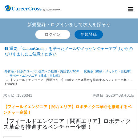
Toggl
navig
新規登録・ログインをして求人を探そう
ログイン
新規登録
重要:「CareerCross」を語ったメールやメッセンジャーアプリからの
なりすましにご注意ください
外資系・日系グローバル企業への転職・英語求人TOP
技術系（機械・メカトロ・自動車）
サポートエンジニア（機械・自動車）
【フィールドエンジニア｜関西エリア】ロボティクス革命を推進するベンチャー企業！ -
1586341
求人ID : 1586341
更新日 :
2026年08月01日
【フィールドエンジニア｜関西エリア】ロボティクス革命を推進するベ
ンチャー企業！
【フィールドエンジニア｜関西エリア】ロボティク
ス革命を推進するベンチャー企業！