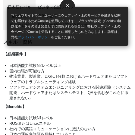
×
日本語レベル
ビジネス会話レベル
本ウェブサイトでは、ユーザーにウェブサイト上のサービスを最適な状態
最終学歴
高等学校卒
でお届けするためCookieを使用しています。ブラウザの設定（Cookieの無
現在のビザ
日本での就労許可が必要です
効化等）をそのまま変更せずに閲覧される場合は、弊社ウェブサイト上の
全ページでCookieを受信することに同意したものとみなします。詳細は、
弊社
プライバシーポリシー
をご覧ください。
スキル・資格
【必須要件 】
日本語能力試験N2レベル以上
国内出張が可能な方
物流業界、製造業、DX/ICT分野におけるハードウェアまたはソフト
ウェアのトラブルシューティング経験
ソフトウェアシステムエンジニアリングにおける関連経験（システム
開発、ハードウェアまたはシステムテスト、QAを含むがこれらに限
定されない）
【Benefits】
日本語能力試験N1レベル
ROSまたはLinuxスキル
社内での英語コミュニケーションに抵抗のない方
日本の運転免許証を所持していること