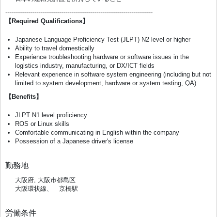
----------------------------------------------------------------------------
【Required Qualifications】
Japanese Language Proficiency Test (JLPT) N2 level or higher
Ability to travel domestically
Experience troubleshooting hardware or software issues in the
logistics industry, manufacturing, or DX/ICT fields
Relevant experience in software system engineering (including but not
limited to system development, hardware or system testing, QA)
【Benefits】
JLPT N1 level proficiency
ROS or Linux skills
Comfortable communicating in English within the company
Possession of a Japanese driver's license
勤務地
大阪府, 大阪市都島区
大阪環状線、 京橋駅
労働条件