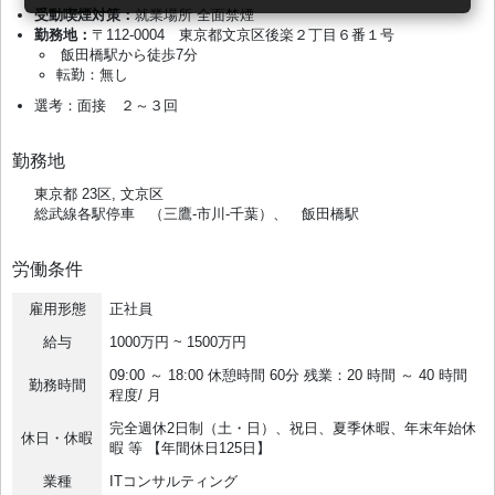
受動喫煙対策：
就業場所 全面禁煙
勤務地：
〒112-0004 東京都文京区後楽２丁目６番１号
飯田橋駅から徒歩7分
転勤：無し
選考：面接 ２～３回
勤務地
東京都 23区, 文京区
総武線各駅停車 （三鷹-市川-千葉）、 飯田橋駅
労働条件
雇用形態
正社員
給与
1000万円 ~ 1500万円
09:00 ～ 18:00 休憩時間 60分 残業：20 時間 ～ 40 時間
勤務時間
程度/ 月
完全週休2日制（土・日）、祝日、夏季休暇、年末年始休
休日・休暇
暇 等 【年間休日125日】
業種
ITコンサルティング