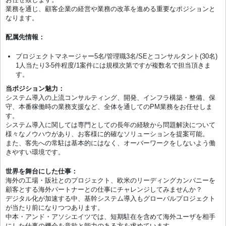
業務を通じ、顧客企業の経営や業務の改革を進める重要なポジションと
なります。
配属先情報：
プロジェクトマネージャー5名/管理職3名/SEとコンサルタント(30名)
1人当たり3-5件程度/1案件には規模次第ですが複数名で担当頂きま
す。
当ポジション魅力：
システム導入の上流コンサルティング、開発、インフラ構築・整備、保
守、本番稼働時の業務支援など、全体を通してのPM業務をお任せしま
す。
システム導入に関しては専門としての長年の経験から問題解決について
様々なノウハウがあり、お客様に的確なソリューションを提案可能。
また、客先への常駐は基本的にはなく、オーバーワークをしないよう働
きやすい環境です。
世界を舞台にした仕事：
海外の工場・販社とのプロジェクト、欧米のリーディングカンパニーを
顧客とする海外パートナーとの仕事にチャレンジしてみませんか？
デジタル化が加速する中、基幹システム導入もグローバルプロジェクト
が当たり前になりつつあります。
中本・アンド・アソシエイツでは、短期駐在を含めて海外ユーザを相手
にした仕事の機会を意欲と能力のある方を求めています。