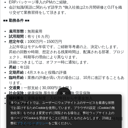
ERPパッケージ導入のPMのご経験。
会計知識
/
英語に関わらず語学力 *御入社後は2カ月間研修とOJTを織
り交ぜて業務習得をして頂きます。
■■ 勤務条件 ■■
雇用形態：
無期雇用
試用期間：
有り (６カ月)
想定年収
：
1000万円～1500万円
上記年収はモデル年収です。ご経験等考慮の上、決定いたします。
昇給の回数や時期、想定される残業時間は、配属される部署、プロジ
ェクト、時期等の理由により異なります。
詳細につきましては、オファー時に通知します。
昇給：
年1回
定期昇給：
4月スキルと役職の評価
臨時昇給：
業務の評価が高い方の場合には、10月に改訂することもあ
ります。
交通費：
一部支給 ( 30,000円/月上限 )
×
社会保険：
健康保険 厚生年金 雇用保険 労災保険
福利厚生：
退職金制度：入社2年目から中退金加入
本ウェブサイトでは、ユーザーにウェブサイト上のサービスを最適な状態
休日・休暇：
でお届けするためCookieを使用しています。ブラウザの設定（Cookieの無
年間休日125日
効化等）をそのまま変更せずに閲覧される場合は、弊社ウェブサイト上の
完全週休2日制（休日は土日祝日）夏季休暇 年末年始
全ページでCookieを受信することに同意したものとみなします。詳細は、
年間有給休暇10日～20日（下限日数は、入社半年経過後の付与日
弊社
プライバシーポリシー
をご覧ください。
数となります）