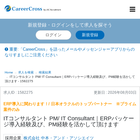
Toggl
navig
新規登録・ログインをして求人を探そう
ログイン
新規登録
重要:「CareerCross」を語ったメールやメッセンジャーアプリからの
なりすましにご注意ください
Home
求人を検索
検索結果
ITコンサルタント PM/ IT Consultant｜ERPパッケージ導入経験及び、PM経験を活かして
頂けます - 1582275
求人ID : 1582275
更新日 :
2026年08月03日
ERP導入に関わります！/ 日本オラクルのトップパートナー ※プライム
案件のみ
ITコンサルタント PM/ IT Consultant｜ERPパッケー
ジ導入経験及び、PM経験を活かして頂けます
採用企業
株式会社 中本・アンド・アソシエイツ