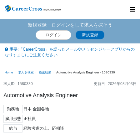
Toggl
navig
新規登録・ログインをして求人を探そう
ログイン
新規登録
重要:「CareerCross」を語ったメールやメッセンジャーアプリからの
なりすましにご注意ください
Home
求人を検索
検索結果
Automotive Analysis Engineer - 1580330
求人ID : 1580330
更新日 :
2026年08月03日
Automotive Analysis Engineer
勤務地
日本 全国各地
雇用形態
正社員
給与
経験考慮の上、応相談