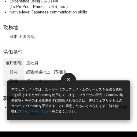
Experience using LS-DYNA
(Ls-PrePost, Primer, T/HIS, ​​etc.)
Native-level Japanese communication skills
勤務地
日本 全国各地
労働条件
雇用形態
正社員
給与
経験考慮の上、応相談
×
業種
ITコンサルティング
本ウェブサイトでは、ユーザーにウェブサイト上のサービスを最適な状態
でお届けするためCookieを使用しています。ブラウザの設定（Cookieの無
職種
効化等）をそのまま変更せずに閲覧される場合は、弊社ウェブサイト上の
全ページでCookieを受信することに同意したものとみなします。詳細は、
技術系（機械・メカトロ・自動車） 求人
>
その他、技術系（機械・
弊社
プライバシーポリシー
をご覧ください。
メカトロ・自動車）