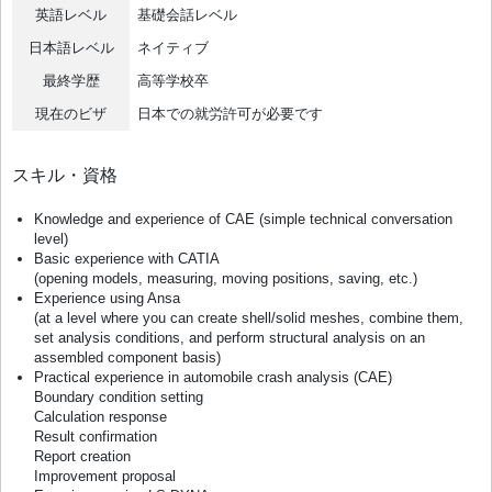
英語レベル
基礎会話レベル
日本語レベル
ネイティブ
最終学歴
高等学校卒
現在のビザ
日本での就労許可が必要です
スキル・資格
Knowledge and experience of CAE (simple technical conversation
level)
Basic experience with CATIA
(opening models, measuring, moving positions, saving, etc.)
Experience using Ansa
(at a level where you can create shell/solid meshes, combine them,
set analysis conditions, and perform structural analysis on an
assembled component basis)
Practical experience in automobile crash analysis (CAE)
Boundary condition setting
Calculation response
Result confirmation
Report creation
Improvement proposal