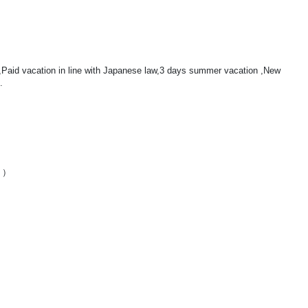
,Paid vacation in line with Japanese law,3 days summer vacation ,New
.
り）