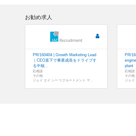
お勧め求人
PR/160404 | Growth Marketing Lead
PR/160
｜CEO直下で事業成長をドライブす
engine
る中核…
plant
応相談
応相談
その他
その他
ジェイ エイ シー リクルートメント マレーシア