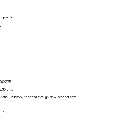
upper limit)
y
1000万円
5:30 p.m.
tional Holidays, Year-end through New Year holidays
ービス）