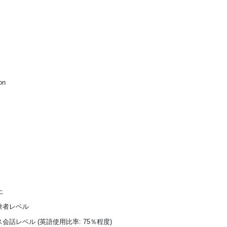
on
上
験者レベル
会話レベル (英語使用比率: 75％程度)