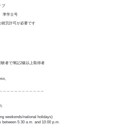
ィブ
： 準学士号
の就労許可が必要です
験者で簿記2級以上取得者
ess,
＿＿＿＿＿＿＿＿＿＿＿＿
0）
ng weekends/national holidays)
n 5:30 a.m. and 10:00 p.m.