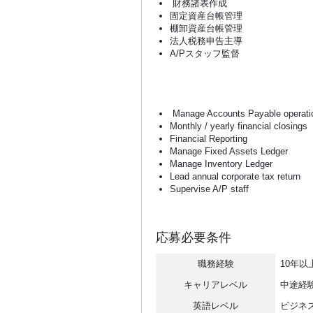
財務諸表作成
固定資産台帳管理
棚卸資産台帳管理
法人税務申告主導
A/Pスタッフ監督
Manage Accounts Payable operati
Monthly / yearly financial closings
Financial Reporting
Manage Fixed Assets Ledger
Manage Inventory Ledger
Lead annual corporate tax return
Supervise A/P staff
応募必要条件
職務経験
10年以
キャリアレベル
中途経
英語レベル
ビジネス