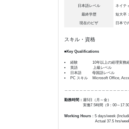
日本語レベル
ネイテ
最終学歴
短大卒
現在のビザ
日本で
スキル・資格
■Key Qualifications
• 経験 10年以上の経理実務経
• 英語 上級レベル
• 日本語 母国語レベル
• PC スキル Microsoft Office, Acc
＿＿＿＿＿＿＿＿＿＿＿＿＿＿＿＿＿
勤務時間：
週5日（月～金）
実働7.5時間（9：00～17:3
Working Hours
：5 days/week (Includi
Actual 37.5 hrs/week betwee