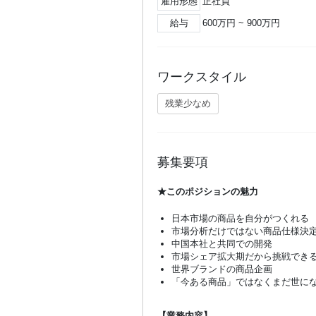
雇用形態
正社員
給与
600万円 ~ 900万円
ワークスタイル
残業少なめ
募集要項
★このポジションの魅力
日本市場の商品を自分がつくれる
市場分析だけではない商品仕様決
中国本社と共同での開発
市場シェア拡大期だから挑戦でき
世界ブランドの商品企画
「今ある商品」ではなくまだ世に
【業務内容】