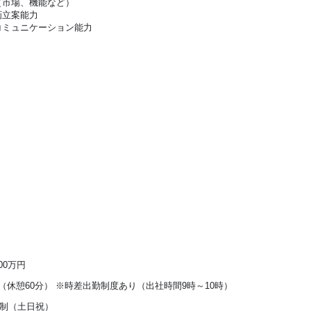
（市場、機能など）
画立案能力
コミュニケーション能力
900万円
:45（休憩60分） ※時差出勤制度あり（出社時間9時～10時）
日制（土日祝）