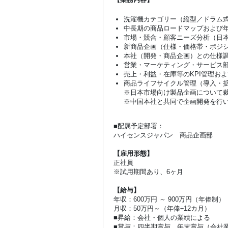
洗濯機カテゴリー（縦型／ドラム
中長期の商品ロードマップおよび
市場・競合・顧客ニーズ分析（日
新商品企画（仕様・価格帯・ポジ
本社（開発・商品企画）との仕様
営業・マーケティング・サービス
売上・利益・在庫等のKPI管理お
商品ライフサイクル管理（導入・
※日本市場向け製品企画について
※中国本社と共同で企画開発を行
■配属予定部署：
ハイセンスジャパン 商品企画部
【雇用形態】
正社員
※試用期間あり、6ヶ月
【給与】
年収：600万円 ～ 900万円（年俸制
月収：50万円～（年俸÷12カ月）
■昇給：会社・個人の業績による
■賞与：四半期賞与、年末賞与（会社業