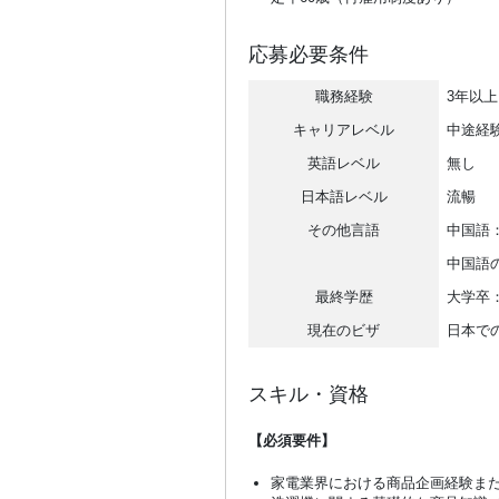
応募必要条件
職務経験
3年以上
キャリアレベル
中途経
英語レベル
無し
日本語レベル
流暢
その他言語
中国語：
中国語
最終学歴
大学卒：
現在のビザ
日本で
スキル・資格
【必須要件】
家電業界における商品企画経験また