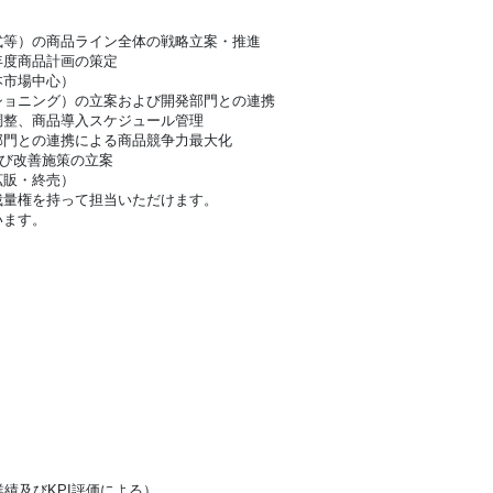
式等）の商品ライン全体の戦略立案・推進
年度商品計画の策定
本市場中心）
ショニング）の立案および開発部門との連携
調整、商品導入スケジュール管理
部門との連携による商品競争力最大化
よび改善施策の立案
拡販・終売）
裁量権を持って担当いただけます。
います。
）
績及びKPI評価による）