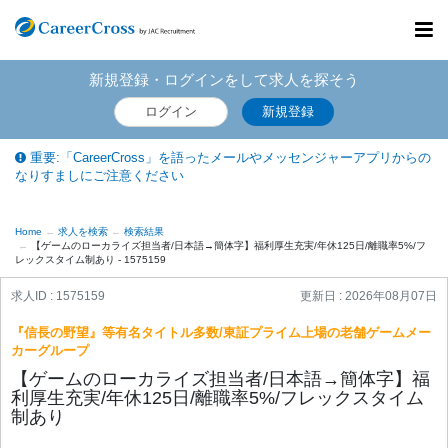
Toggl
navig
新規登録・ログインをして求人を探そう
ログイン
新規登録
重要:「CareerCross」を語ったメールやメッセンジャーアプリからの
なりすましにご注意ください
Home
求人を検索
検索結果
【ゲームのローカライズ担当者/日本語→簡体字】福利厚生充実/年休125日/離職率5%/フ
レックスタイム制あり - 1575159
求人ID : 1575159
更新日 :
2026年08月07日
『信長の野望』等有名タイトル多数/東証プライム上場の老舗ゲームメー
カーグループ
【ゲームのローカライズ担当者/日本語→簡体字】福
利厚生充実/年休125日/離職率5%/フレックスタイム
制あり