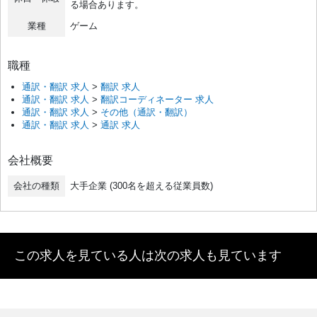
る場合あります。
業種
ゲーム
職種
通訳・翻訳 求人
>
翻訳 求人
通訳・翻訳 求人
>
翻訳コーディネーター 求人
通訳・翻訳 求人
>
その他（通訳・翻訳）
通訳・翻訳 求人
>
通訳 求人
会社概要
会社の種類
大手企業 (300名を超える従業員数)
この求人を見ている人は次の求人も見ています