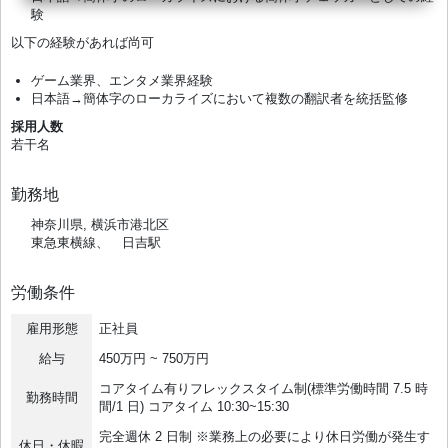
験
以下の経験があれば尚可
ゲーム業界、エンタメ業界経験
日本語→簡体字のローカライズにおいて複数の翻訳者を統括監修
採用人数
若干名
勤務地
神奈川県, 横浜市港北区
東急東横線、 日吉駅
労働条件
雇用形態
正社員
給与
450万円 ~ 750万円
コアタイム有りフレックスタイム制(標準労働時間 7.5 時
勤務時間
間/1 日) コアタイム 10:30~15:30
完全週休 2 日制 ※業務上の必要により休日労働が発生す
休日・休暇