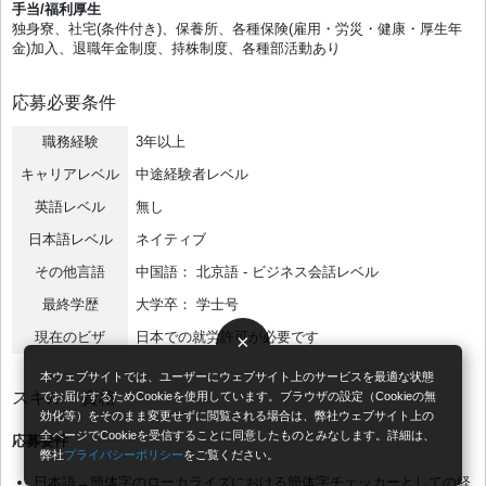
手当/福利厚生
独身寮、社宅(条件付き)、保養所、各種保険(雇用・労災・健康・厚生年
金)加入、退職年金制度、持株制度、各種部活動あり
応募必要条件
職務経験
3年以上
キャリアレベル
中途経験者レベル
英語レベル
無し
日本語レベル
ネイティブ
その他言語
中国語： 北京語 - ビジネス会話レベル
最終学歴
大学卒： 学士号
現在のビザ
日本での就労許可が必要です
×
本ウェブサイトでは、ユーザーにウェブサイト上のサービスを最適な状態
スキル・資格
でお届けするためCookieを使用しています。ブラウザの設定（Cookieの無
効化等）をそのまま変更せずに閲覧される場合は、弊社ウェブサイト上の
全ページでCookieを受信することに同意したものとみなします。詳細は、
応募要件
弊社
プライバシーポリシー
をご覧ください。
日本語→簡体字のローカライズにおける簡体字チェッカーとしての経