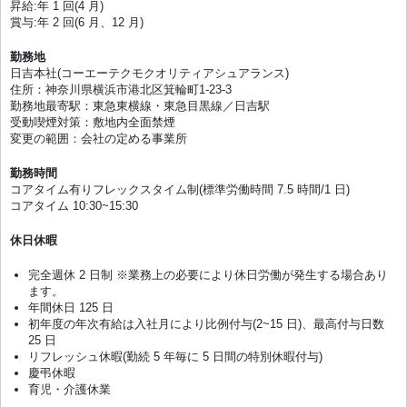
昇給:年 1 回(4 月)
賞与:年 2 回(6 月、12 月)
勤務地
日吉本社(コーエーテクモクオリティアシュアランス)
住所：神奈川県横浜市港北区箕輪町1-23-3
勤務地最寄駅：東急東横線・東急目黒線／日吉駅
受動喫煙対策：敷地内全面禁煙
変更の範囲：会社の定める事業所
勤務時間
コアタイム有りフレックスタイム制(標準労働時間 7.5 時間/1 日)
コアタイム 10:30~15:30
休日休暇
完全週休 2 日制 ※業務上の必要により休日労働が発生する場合あり
ます。
年間休日 125 日
初年度の年次有給は入社月により比例付与(2~15 日)、最高付与日数
25 日
リフレッシュ休暇(勤続 5 年毎に 5 日間の特別休暇付与)
慶弔休暇
育児・介護休業