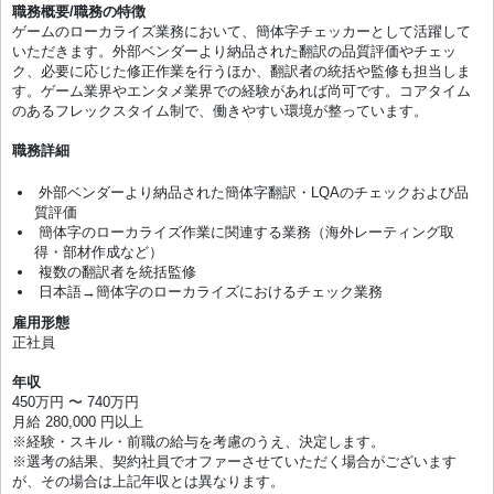
職務概要/職務の特徴
ゲームのローカライズ業務において、簡体字チェッカーとして活躍して
いただきます。外部ベンダーより納品された翻訳の品質評価やチェッ
ク、必要に応じた修正作業を行うほか、翻訳者の統括や監修も担当しま
す。ゲーム業界やエンタメ業界での経験があれば尚可です。コアタイム
のあるフレックスタイム制で、働きやすい環境が整っています。
職務詳細
外部ベンダーより納品された簡体字翻訳・LQAのチェックおよび品
質評価
簡体字のローカライズ作業に関連する業務（海外レーティング取
得・部材作成など）
複数の翻訳者を統括監修
日本語→簡体字のローカライズにおけるチェック業務
雇用形態
正社員
年収
450万円 〜 740万円
月給 280,000 円以上
※経験・スキル・前職の給与を考慮のうえ、決定します。
※選考の結果、契約社員でオファーさせていただく場合がございます
が、その場合は上記年収とは異なります。