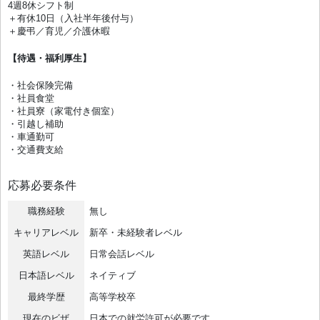
4週8休シフト制
＋有休10日（入社半年後付与）
＋慶弔／育児／介護休暇
【待遇・福利厚生】
・社会保険完備
・社員食堂
・社員寮（家電付き個室）
・引越し補助
・車通勤可
・交通費支給
応募必要条件
職務経験
無し
キャリアレベル
新卒・未経験者レベル
英語レベル
日常会話レベル
日本語レベル
ネイティブ
最終学歴
高等学校卒
現在のビザ
日本での就労許可が必要です