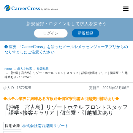
Toggl
navig
新規登録・ログインをして求人を探そう
ログイン
新規登録
重要:「CareerCross」を語ったメールやメッセンジャーアプリからの
なりすましにご注意ください
Home
求人を検索
検索結果
【沖縄｜宮古島】リゾートホテル フロントスタッフ｜語学×接客キャリア｜個室寮・引越
補助あり - 1572525
求人ID : 1572525
更新日 :
2026年08月06日
◆ホテル業界に興味ある方歓迎◆個室寮完備＆引越費用補助あり◆
【沖縄｜宮古島】リゾートホテル フロントスタッフ
｜語学×接客キャリア｜個室寮・引越補助あり
採用企業
株式会社南西楽園リゾート