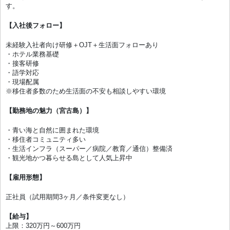
す。
【入社後フォロー】
未経験入社者向け研修＋OJT＋生活面フォローあり
・ホテル業務基礎
・接客研修
・語学対応
・現場配属
※移住者多数のため生活面の不安も相談しやすい環境
【勤務地の魅力（宮古島）】
・青い海と自然に囲まれた環境
・移住者コミュニティ多い
・生活インフラ（スーパー／病院／教育／通信）整備済
・観光地かつ暮らせる島として人気上昇中
【雇用形態】
正社員（試用期間3ヶ月／条件変更なし）
【給与】
上限：320万円～600万円