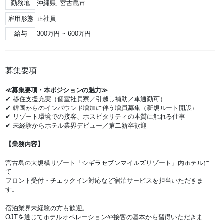
勤務地
沖縄県, 宮古島市
雇用形態
正社員
給与
300万円 ~ 600万円
募集要項
≪募集要項・本ポジションの魅力≫
✔ 移住支援充実（個室社員寮／引越し補助／車通勤可）
✔ 韓国からのインバウンド増加に伴う増員募集（新規ルート開設）
✔ リゾート環境での接客、ホスピタリティの本質に触れる仕事
✔ 未経験からホテル業界デビュー／第二新卒歓迎
【業務内容】
宮古島の大規模リゾート「シギラセブンマイルズリゾート」内ホテルに
て
フロント受付・チェックイン対応など宿泊サービスを担当いただきま
す。
宿泊業界未経験の方も歓迎。
OJTを通じてホテルオペレーションや接客の基本から習得いただきま