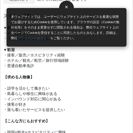
×
スキル・資格
本ウェブサイトでは、ユーザーにウェブサイト上のサービスを最適な状態
でお届けするためCookieを使用しています。ブラウザの設定（Cookieの無
効化等）をそのまま変更せずに閲覧される場合は、弊社ウェブサイト上の
▼必須
全ページでCookieを受信することに同意したものとみなします。詳細は、
・ホテル未経験OK
弊社
プライバシーポリシー
をご覧ください。
・正社員経験がなくても歓迎
▼歓迎
・接客／販売／ホスピタリティ経験
・ホテル／観光／航空／旅行領域経験
・普通自動車免許
【求める人物像】
・語学を活かして働きたい
・島暮らしや移住に興味がある
・インバウンド対応に関心がある
・接客が好き
・落ち着いたサービスを提供したい
【こんな方にもおすすめ】
・韓国×観光×ホスピタリティに興味