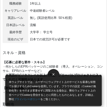
職務経験
1年以上
キャリアレベル
中途経験者レベル
英語レベル
無し (英語使用比率: 50％程度)
日本語レベル
流暢
最終学歴
大学卒： 学士号
現在のビザ
日本での就労許可が必要です
スキル・資格
【応募に必要な要件・スキル】
- 何かしらのEPRパッケージのご経験者 （導入、オペレーション、コン
サル、EPRのユーザーなど）
×
※英語がビジネスレベル以上の方は、グローバルプロジェクトに入っ
ていただく可能性があります
本ウェブサイトでは、ユーザーにウェブサイト上のサービスを最適な状態
でお届けするためCookieを使用しています。ブラウザの設定（Cookieの無
【歓迎する経験・スキル】
効化等）をそのまま変更せずに閲覧される場合は、弊社ウェブサイト上の
- SAPについての知見をお持ちの方
全ページでCookieを受信することに同意したものとみなします。詳細は、
弊社
プライバシーポリシー
をご覧ください。
勤務地