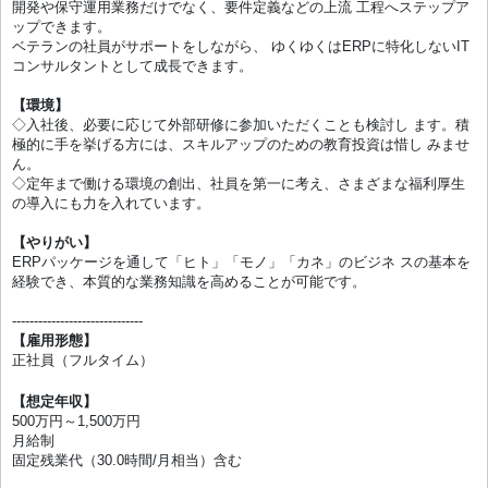
開発や保守運用業務だけでなく、要件定義などの上流 工程へステップア
ップできます。
ベテランの社員がサポートをしながら、 ゆくゆくはERPに特化しないIT
コンサルタントとして成長できます。
【環境】
◇入社後、必要に応じて外部研修に参加いただくことも検討し ます。積
極的に手を挙げる方には、スキルアップのための教育投資は惜し みませ
ん。
◇定年まで働ける環境の創出、社員を第一に考え、さまざまな福利厚生
の導入にも力を入れています。
【やりがい】
ERPパッケージを通して「ヒト」「モノ」「カネ」のビジネ スの基本を
経験でき、本質的な業務知識を高めることが可能です。
------------------------------
【雇用形態】
正社員（フルタイム）
【想定年収】
500万円～1,500万円
月給制
固定残業代（30.0時間/月相当）含む