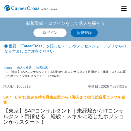
Toggl
navig
新規登録・ログインをして求人を探そう
ログイン
新規登録
重要:「CareerCross」を語ったメールやメッセンジャーアプリからの
なりすましにご注意ください
Home
求人を検索
検索結果
【東京】SAPコンサルタント｜未経験からITコンサルタント目指せる！経験・スキルに応
じたポジションからスタート！ - 1565219
求人ID : 1565219
更新日 :
2026年08月03日
SAP・ERPに強みを持ち戦略立案からIT導入まで担う総合系コンサル企
業
【東京】SAPコンサルタント｜未経験からITコンサ
ルタント目指せる！経験・スキルに応じたポジショ
ンからスタート！