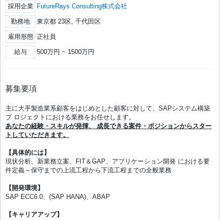
採用企業
FutureRays Consulting株式会社
勤務地
東京都 23区, 千代田区
雇用形態
正社員
給与
500万円 ~ 1500万円
募集要項
主に大手製造業系顧客をはじめとした顧客に対して、SAPシステム構築
プ ロジェクトにおける業務をお任せします。
あなたの経験・スキルが発揮、 成長できる案件・ポジションからスター
トしていただきます。
【具体的には】
現状分析、新業務立案、FIT＆GAP、アプリケーション開発 における要
件定義～保守までの上流工程から下流工程までの全般業務
【開発環境】
SAP ECC6.0、(SAP HANA)、ABAP
【キャリアアップ】