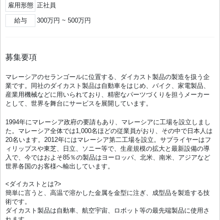
雇用形態
正社員
給与
300万円 ~ 500万円
募集要項
マレーシアのセランゴールに位置する、ダイカスト製品の製造を扱う企
業です。同社のダイカスト製品は自動車をはじめ、バイク、家電製品、
産業用機械などに用いられており、精密なパーツづくりを担うメーカー
として、世界を舞台にサービスを展開しています。
1994年にマレーシア政府の要請もあり、マレーシアに工場を設立しまし
た。マレーシア全体では1,000名ほどの従業員がおり、その中で日本人は
20名います。2012年にはマレーシア第二工場を設立。サプライヤーはフ
ィリップスや東芝、日立、ソニー等で、生産規模の拡大と最新設備の導
入で、今ではおよそ85％の製品はヨーロッパ、北米、南米、アジアなど
世界各国のお客様へ輸出しています。
<ダイカストとは?>
簡単に言うと、高温で溶かした金属を金型に注ぎ、成型品を製造する技
術です。
ダイカスト製品は自動車、航空宇宙、ロボット等の最先端製品に使用さ
れます。