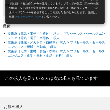
でお届けするためCookieを使用しています。ブラウザの設定（Cookieの無
休日・休暇
土日、マレーシア祝日
効化等）をそのまま変更せずに閲覧される場合は、弊社ウェブサイト上の
業種
電気・電子・半導体
全ページでCookieを受信することに同意したものとみなします。詳細は、
弊社
プライバシーポリシー
をご覧ください。
職種
技術系（電気・電子・半導体） 求人
>
プリセールス・セールスエン
ジニア（電気・電子・半導体） 求人
技術系（機械・メカトロ・自動車） 求人
>
プリセールス・セールス
エンジニア（機械・自動車） 求人
技術系（化学・素材・食品・衣料） 求人
>
プリセールス・セールス
エンジニア（化学・素材・食品・衣料） 求人
この求人を見ている人は次の求人も見ています
お勧め求人