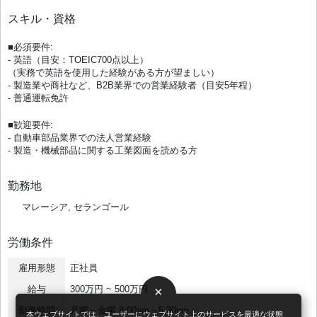
スキル・資格
■必須要件:
- 英語（目安：TOEIC700点以上）
（実務で英語を使用した経験がある方が望ましい）
- 製造業や商社など、B2B業界での営業経験者（目安5年程）
- 普通運転免許
■歓迎要件:
- 自動車部品業界での法人営業経験
- 製造・機械部品に関する工業図面を読める方
勤務地
マレーシア, セランゴール
労働条件
雇用形態
正社員
給与
300万円 ~ 500万円
×
勤務時間
月曜～金曜 8:00am～5:30pm
本ウェブサイトでは、ユーザーにウェブサイト上のサービスを最適な状態