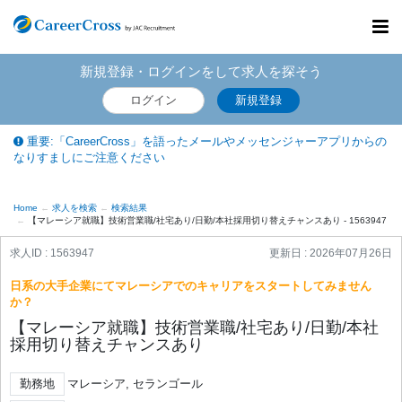
Toggl
navig
新規登録・ログインをして求人を探そう
ログイン
新規登録
重要:「CareerCross」を語ったメールやメッセンジャーアプリからの
なりすましにご注意ください
Home
求人を検索
検索結果
【マレーシア就職】技術営業職/社宅あり/日勤/本社採用切り替えチャンスあり - 1563947
求人ID : 1563947
更新日 :
2026年07月26日
日系の大手企業にてマレーシアでのキャリアをスタートしてみません
か？
【マレーシア就職】技術営業職/社宅あり/日勤/本社
採用切り替えチャンスあり
勤務地
マレーシア, セランゴール