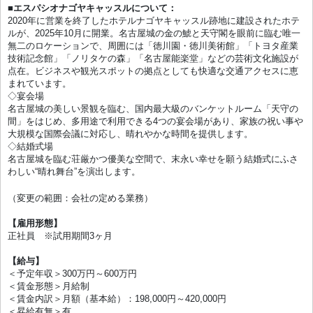
■エスパシオナゴヤキャッスルについて：
2020年に営業を終了したホテルナゴヤキャッスル跡地に建設されたホテ
ルが、2025年10月に開業。名古屋城の金の鯱と天守閣を眼前に臨む唯一
無二のロケーションで、周囲には「徳川園・徳川美術館」「トヨタ産業
技術記念館」「ノリタケの森」「名古屋能楽堂」などの芸術文化施設が
点在。ビジネスや観光スポットの拠点としても快適な交通アクセスに恵
まれています。
◇宴会場
名古屋城の美しい景観を臨む、国内最大級のバンケットルーム「天守の
間」をはじめ、多用途で利用できる4つの宴会場があり、家族の祝い事や
大規模な国際会議に対応し、晴れやかな時間を提供します。
◇結婚式場
名古屋城を臨む荘厳かつ優美な空間で、末永い幸せを願う結婚式にふさ
わしい“晴れ舞台”を演出します。
（変更の範囲：会社の定める業務）
【雇用形態】
正社員 ※試用期間3ヶ月
【給与】
＜予定年収＞300万円～600万円
＜賃金形態＞月給制
＜賃金内訳＞月額（基本給）：198,000円～420,000円
＜昇給有無＞有