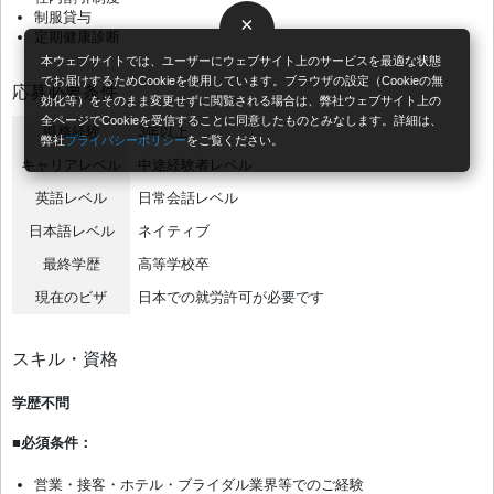
制服貸与
×
定期健康診断
本ウェブサイトでは、ユーザーにウェブサイト上のサービスを最適な状態
でお届けするためCookieを使用しています。ブラウザの設定（Cookieの無
応募必要条件
効化等）をそのまま変更せずに閲覧される場合は、弊社ウェブサイト上の
全ページでCookieを受信することに同意したものとみなします。詳細は、
職務経験
3年以上
弊社
プライバシーポリシー
をご覧ください。
キャリアレベル
中途経験者レベル
英語レベル
日常会話レベル
日本語レベル
ネイティブ
最終学歴
高等学校卒
現在のビザ
日本での就労許可が必要です
スキル・資格
学歴不問
■必須条件：
営業・接客・ホテル・ブライダル業界等でのご経験