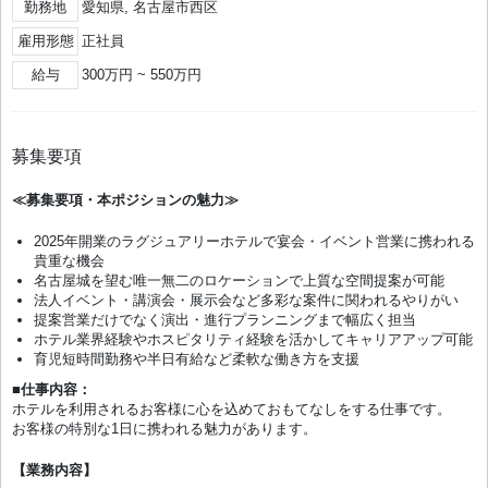
勤務地
愛知県, 名古屋市西区
雇用形態
正社員
給与
300万円 ~ 550万円
募集要項
≪募集要項・本ポジションの魅力≫
2025年開業のラグジュアリーホテルで宴会・イベント営業に携われる
貴重な機会
名古屋城を望む唯一無二のロケーションで上質な空間提案が可能
法人イベント・講演会・展示会など多彩な案件に関われるやりがい
提案営業だけでなく演出・進行プランニングまで幅広く担当
ホテル業界経験やホスピタリティ経験を活かしてキャリアアップ可能
育児短時間勤務や半日有給など柔軟な働き方を支援
■仕事内容：
ホテルを利用されるお客様に心を込めておもてなしをする仕事です。
お客様の特別な1日に携われる魅力があります。
【業務内容】