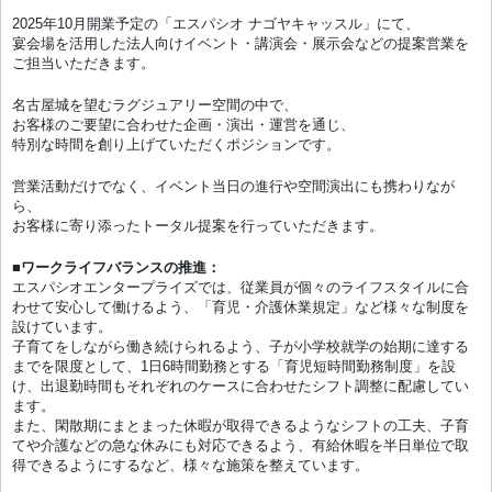
2025年10月開業予定の「エスパシオ ナゴヤキャッスル」にて、
宴会場を活用した法人向けイベント・講演会・展示会などの提案営業を
ご担当いただきます。
名古屋城を望むラグジュアリー空間の中で、
お客様のご要望に合わせた企画・演出・運営を通じ、
特別な時間を創り上げていただくポジションです。
営業活動だけでなく、イベント当日の進行や空間演出にも携わりなが
ら、
お客様に寄り添ったトータル提案を行っていただきます。
■ワークライフバランスの推進：
エスパシオエンタープライズでは、従業員が個々のライフスタイルに合
わせて安心して働けるよう、「育児・介護休業規定」など様々な制度を
設けています。
子育てをしながら働き続けられるよう、子が小学校就学の始期に達する
までを限度として、1日6時間勤務とする「育児短時間勤務制度」を設
け、出退勤時間もそれぞれのケースに合わせたシフト調整に配慮してい
ます。
また、閑散期にまとまった休暇が取得できるようなシフトの工夫、子育
てや介護などの急な休みにも対応できるよう、有給休暇を半日単位で取
得できるようにするなど、様々な施策を整えています。