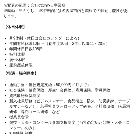
※変更の範囲：会社の定める事業所
※転勤：当面なし ※将来的には名古屋市内と箱根での転勤可能性があ
ります。
【休日休暇】
月9休制（休日は会社カレンダーによる）
年間有給休暇10日～（初年度10日、2年目以降11～20日）
年間休日日数108日
特別休暇
慶弔休暇
産前産後休暇
【待遇・福利厚生】
通勤手当：当社規定支給（50,000円／月まで）
社会保険：健康保険、厚生年金保険、雇用保険、労災保険
資格取得報奨制度
新入社員研修（ビジネスマナー、食品衛生、防火・防災訓練、テーブ
ルマナーなど）、若手社員フォローアップ研修、全社員研修、階層別
研修、専門コース研修 など
従業員食堂
競技・大会・コンクール参加支援制度（当社の定めた競技・大会・コ
ンクールのみ）
社内割引制度