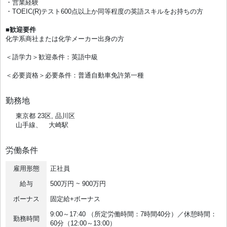
・営業経験
・TOEIC(R)テスト600点以上か同等程度の英語スキルをお持ちの方
■歓迎要件
化学系商社または化学メーカー出身の方
＜語学力＞歓迎条件：英語中級
＜必要資格＞必要条件：普通自動車免許第一種
勤務地
東京都 23区, 品川区
山手線、 大崎駅
労働条件
雇用形態
正社員
給与
500万円 ~ 900万円
ボーナス
固定給+ボーナス
9:00～17:40 （所定労働時間：7時間40分）／休憩時間：
勤務時間
60分（12:00～13:00）