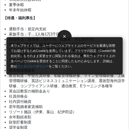
夏季休暇
年末年始休暇
【待遇・福利厚生】
通勤手当：規定内支給
家族手当：子…1人毎1万3千円
×
住宅手当：独身者…月4千円、既婚者…月1万6千円
寮社宅：30歳以下独身者が対象（月1万7千円）
本ウェブサイトでは、ユーザーにウェブサイト上のサービスを最適な状態
社会保険：健康保険、厚生年金保険、雇用保険、労災保険
でお届けするためCookieを使用しています。ブラウザの設定（Cookieの無
退職金制度：確定給付企業年金および確定拠出企業年金
効化等）をそのまま変更せずに閲覧される場合は、弊社ウェブサイト上の
定年：60歳
全ページでCookieを受信することに同意したものとみなします。詳細は、
副業：可
弊社
プライバシーポリシー
をご覧ください。
育休取得実績有
教育制度：中堅社員研修、初級管理職研修、ライン管理職研修、上級
管理職研修、英語ビジネスコミュニケーション講座、選抜型海外語学
研修、コンプライアンス研修、通信教育、Eラーニング各種等
英会話教室の補助金あり
社員持株会
社内貸付融資
若年既婚者家賃補助
リゾート施設（伊東、葉山、紀伊田辺）
永年勤続表彰
財形貯蓄制度
奨学金制度