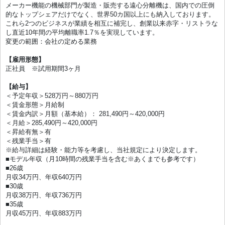
メーカー機能の機械部門が製造・販売する遠心分離機は、国内での圧倒
的なトップシェアだけでなく、世界50カ国以上にも納入しております。
これら2つのビジネスが業績を相互に補完し、創業以来赤字・リストラな
し直近10年間の平均離職率1.7％を実現しています。
変更の範囲：会社の定める業務
【雇用形態】
正社員 ※試用期間3ヶ月
【給与】
＜予定年収＞528万円～880万円
＜賃金形態＞月給制
＜賃金内訳＞月額（基本給）： 281,490円～420,000円
＜月給＞285,490円～420,000円
＜昇給有無＞有
＜残業手当＞有
※給与詳細は経験・能力等を考慮し、当社規定により決定します。
■モデル年収（月10時間の残業手当を含む※あくまでも参考です）
■26歳
月収34万円、年収640万円
■30歳
月収38万円、年収736万円
■35歳
月収45万円、年収883万円