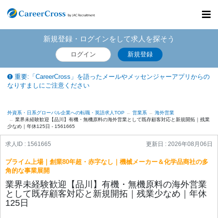
Toggl
navig
新規登録・ログインをして求人を探そう
ログイン
新規登録
重要:「CareerCross」を語ったメールやメッセンジャーアプリからの
なりすましにご注意ください
外資系・日系グローバル企業への転職・英語求人TOP
営業系
海外営業
業界未経験歓迎【品川】有機・無機原料の海外営業として既存顧客対応と新規開拓｜残業
少なめ｜年休125日 - 1561665
求人ID : 1561665
更新日 :
2026年08月06日
プライム上場｜創業80年超・赤字なし｜機械メーカー＆化学品商社の多
角的な事業展開
業界未経験歓迎【品川】有機・無機原料の海外営業
として既存顧客対応と新規開拓｜残業少なめ｜年休
125日