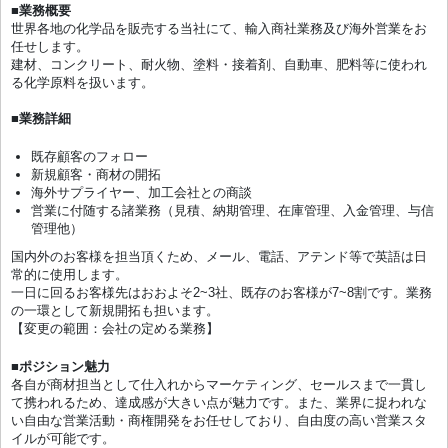
■業務概要
世界各地の化学品を販売する当社にて、輸入商社業務及び海外営業をお
任せします。
建材、コンクリート、耐火物、塗料・接着剤、自動車、肥料等に使われ
る化学原料を扱います。
■業務詳細
既存顧客のフォロー
新規顧客・商材の開拓
海外サプライヤー、加工会社との商談
営業に付随する諸業務（見積、納期管理、在庫管理、入金管理、与信
管理他）
国内外のお客様を担当頂くため、メール、電話、アテンド等で英語は日
常的に使用します。
一日に回るお客様先はおおよそ2~3社、既存のお客様が7~8割です。業務
の一環として新規開拓も担います。
【変更の範囲：会社の定める業務】
■ポジション魅力
各自が商材担当として仕入れからマーケティング、セールスまで一貫し
て携われるため、達成感が大きい点が魅力です。また、業界に捉われな
い自由な営業活動・商権開発をお任せしており、自由度の高い営業スタ
イルが可能です。