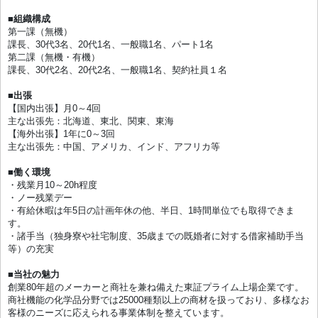
■組織構成
第一課（無機）
課長、30代3名、20代1名、一般職1名、パート1名
第二課（無機・有機）
課長、30代2名、20代2名、一般職1名、契約社員１名
■出張
【国内出張】月0～4回
主な出張先：北海道、東北、関東、東海
【海外出張】1年に0～3回
主な出張先：中国、アメリカ、インド、アフリカ等
■働く環境
・残業月10～20h程度
・ノー残業デー
・有給休暇は年5日の計画年休の他、半日、1時間単位でも取得できま
す。
・諸手当（独身寮や社宅制度、35歳までの既婚者に対する借家補助手当
等）の充実
■当社の魅力
創業80年超のメーカーと商社を兼ね備えた東証プライム上場企業です。
商社機能の化学品分野では25000種類以上の商材を扱っており、多様なお
客様のニーズに応えられる事業体制を整えています。