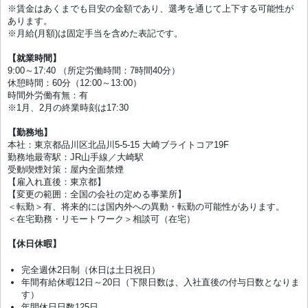
※賃金はあくまでも目安の金額であり、選考を通じて上下する可能性が
あります。
※月給(月額)は固定手当を含めた表記です。
【就業時間】
9:00～17:40 （所定労働時間：7時間40分）
休憩時間：60分（12:00～13:00）
時間外労働有無：有
※1月、2月の終業時刻は17:30
【勤務地】
本社：東京都品川区北品川5-5-15 大崎ブライトコア19F
勤務地最寄駅：JR山手線／大崎駅
受動喫煙対策：屋内全面禁煙
【雇入れ直後：東京都】
【変更の範囲：全国の会社の定める事業所】
＜転勤＞有、将来的には国内外への異動・転勤の可能性があります。
＜在宅勤務・リモートワーク＞相談可（在宅）
【休日休暇】
完全週休2日制（休日は土日祝日）
年間有給休暇12日～20日（下限日数は、入社直後の付与日数となりま
す）
年間休日日数125日