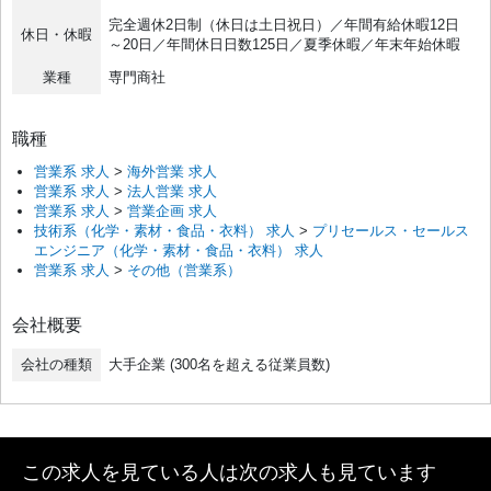
完全週休2日制（休日は土日祝日）／年間有給休暇12日
休日・休暇
～20日／年間休日日数125日／夏季休暇／年末年始休暇
業種
専門商社
職種
営業系 求人
>
海外営業 求人
営業系 求人
>
法人営業 求人
営業系 求人
>
営業企画 求人
技術系（化学・素材・食品・衣料） 求人
>
プリセールス・セールス
エンジニア（化学・素材・食品・衣料） 求人
営業系 求人
>
その他（営業系）
会社概要
会社の種類
大手企業 (300名を超える従業員数)
この求人を見ている人は次の求人も見ています