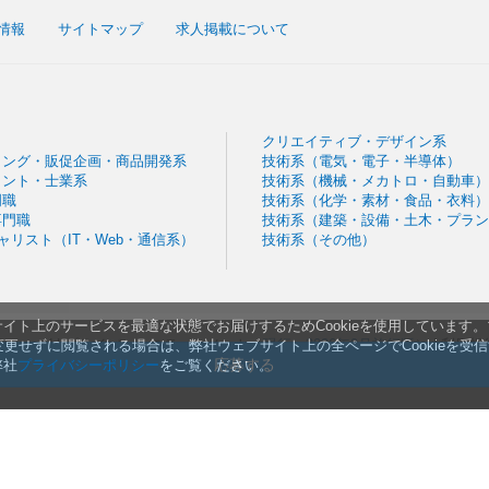
情報
サイトマップ
求人掲載について
クリエイティブ・デザイン系
ィング・販促企画・商品開発系
技術系（電気・電子・半導体）
タント・士業系
技術系（機械・メカトロ・自動車）
門職
技術系（化学・素材・食品・衣料）
専門職
技術系（建築・設備・土木・プラン
シャリスト（IT・Web・通信系）
技術系（その他）
イト上のサービスを最適な状態でお届けするためCookieを使用しています
 Reserved
|
プライバシーステートメント（
現行
・
2026年9月施行版
） | 利用
ま変更せずに閲覧される場合は、弊社ウェブサイト上の全ページでCookieを受
規約・プライバシー改定のお知らせ
応募する
弊社
プライバシーポリシー
をご覧ください。