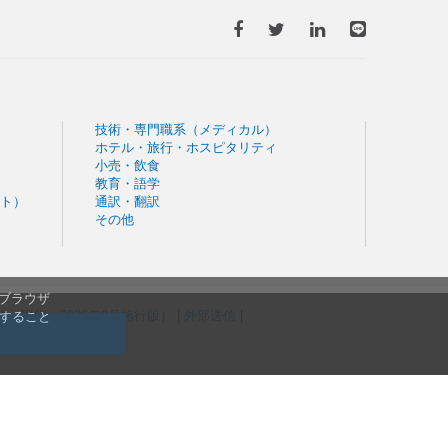
技術・専門職系（メディカル）
ホテル・旅行・ホスピタリティ
小売・飲食
教育・語学
ト）
通訳・翻訳
その他
。ブラウザ
規約（
現行
・
2026年9月施行版
） |
外部送信
|
信すること