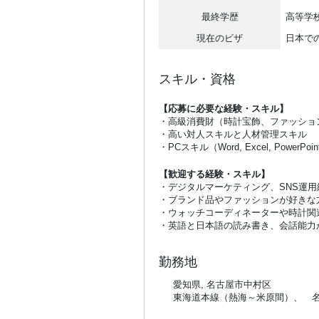
最終学歴
高等学
現在のビザ
日本で
スキル・資格
【応募に必要な経験・スキル】
・高級消費財（時計宝飾、ファッショ
・高い対人スキルと人材管理スキル
・PCスキル（Word, Excel, PowerPoi
【歓迎する経験・スキル】
・デジタルマーケティング、SNS運用
・ブランド品やファッションが好きな
・ウォッチコーディネーターや時計関
・英語と日本語の読み書き、会話能力
勤務地
愛知県, 名古屋市中村区
東海道本線（熱海～米原間）、 