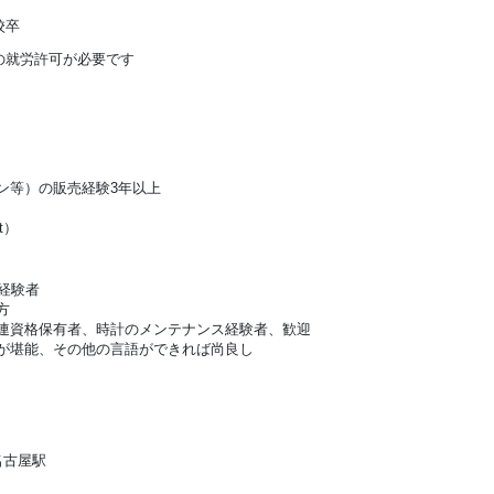
校卒
の就労許可が必要です
ン等）の販売経験3年以上
nt）
経験者
方
連資格保有者、時計のメンテナンス経験者、歓迎
が堪能、その他の言語ができれば尚良し
名古屋駅