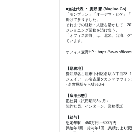
■当社代表 ： 麦野 豪 (Mugino Go)
「モンブラン」「オーデマ・ピゲ」「
掛けて参りました。
それまでの経験・人脈を活かして、2
ジショニング業務を請け負う。
「オフィス麦野」は、北米、台湾、グ
ています。
オフィス麦野HP：https://www.officemu
【勤務地】
愛知県名古屋市中村区名駅３丁目28−1
ジェイアール名古屋タカシマヤウォッ
- 名古屋駅から徒歩3分
【雇用形態】
正社員（試用期間3ヶ月）
契約社員、インターン、業務委託
【給与】
想定年収 450万円～600万円
昇給年1回・賞与年1回（業績により変