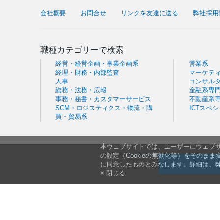
会社概要
お問合せ
リンクを友達に送る
弊社採用
職種カテゴリーで検索
経営・経営企画・事業企画系
営業系
経理・財務・内部監査
マーケテ
人事
コンサル
総務・法務・広報
金融系専
事務・秘書・カスタマーサービス
不動産系
SCM・ロジスティクス・物流・購
ICTスペ
買・貿易系
本ウェブサイトでは、ユーザーにウェブサ
© 2026
CareerCross Co., Ltd
. All Rights
の設定（Cookieの無効化等）をそのま
に同意したものとみなします。詳細は、
× 閉じる