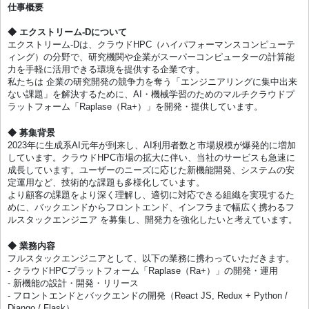
仕事概要
◆ エクストリーム-Dについて
エクストリーム-Dは、クラウドHPC（ハイパフォーマンスコンピューテ
ィング）の分野で、研究機関や企業がスーパーコンピューターの計算能
力を手軽に活用できる環境を提供する企業です。
私たちは 企業の研究開発の競争力を奪う「エンジニアリングに集中出来
ない課題」を解決するために、AI・機械学習のためのマルチクラウドプ
ラットフォーム「Raplase（Ra+）」を開発・提供しています。
◆ 募集背景
2023年に生成系AI元年が到来し、AI利用者数と市場規模が爆発的に増加
しています。クラウドHPC市場の拡大に伴い、当社のサービスも急速に
成長しています。ユーザーのニーズに応じた新機能開発、システムの安
定運用など、技術的な課題も多様化しています。
より顧客の課題をより深く理解し、適切に対応できる組織を実現するた
めに、バックエンドからフロントエンド、インフラまで幅広く携わるフ
ルスタックエンジニア を募集し、開発力を強化したいと考えています。
◆ 業務内容
フルスタックエンジニアとして、以下の業務に携わっていただきます。
- クラウドHPCプラットフォーム「Raplase（Ra+）」の開発・運用
- 新機能の設計・開発・リリース
- フロントエンドとバックエンドの開発（React JS, Redux + Python /
Django / Flask）