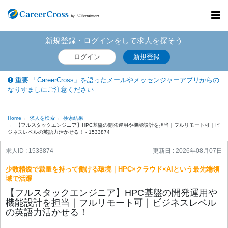
Toggl
navig
新規登録・ログインをして求人を探そう
ログイン
新規登録
重要:「CareerCross」を語ったメールやメッセンジャーアプリからの
なりすましにご注意ください
Home
求人を検索
検索結果
【フルスタックエンジニア】HPC基盤の開発運用や機能設計を担当｜フルリモート可｜ビ
ジネスレベルの英語力活かせる！ - 1533874
求人ID : 1533874
更新日 :
2026年08月07日
少数精鋭で裁量を持って働ける環境｜HPC×クラウド×AIという最先端領
域で活躍
【フルスタックエンジニア】HPC基盤の開発運用や
機能設計を担当｜フルリモート可｜ビジネスレベル
の英語力活かせる！