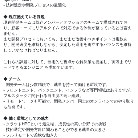
- 技術選定や開発プロセスの最適化
◆ 現在抱えている課題
現在開発チームは既存メンバーとオフショアのチームで構成されてお
り、顧客ニーズにリアルタイムで対応できる体制が整っているとは言え
ません。
また開発プロセスにおいても、まだまだ改善すべきポイントは複数あ
り、開発速度を維持しながら、安定した運用を両立するバランスを維持
していかなければなりません。
これらの課題に対して、技術的な視点から解決策を提案し、実装までリ
ードできるエンジニア を求めています。
◆ チーム
- 開発チームは少数精鋭で、裁量を持って働ける環境です。
- フロントエンド、バックエンド、インフラなど専門領域はありますが、
フルスタックに関われる自由度の高い組織。
- リモートワークも可能で、開発メンバー同士のオンラインでのやり取り
も活発です。
◆ 働く環境としての魅力
- クラウドHPCという最先端、成長性の高い分野での挑戦
- 技術選定や開発方針に関わることができる裁量の大きさ
- フルリモートで柔軟な働き方