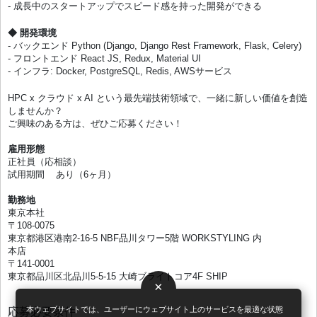
- 成長中のスタートアップでスピード感を持った開発ができる
◆ 開発環境
- バックエンド Python (Django, Django Rest Framework, Flask, Celery)
- フロントエンド React JS, Redux, Material UI
- インフラ: Docker, PostgreSQL, Redis, AWSサービス
HPC x クラウド x AI という最先端技術領域で、一緒に新しい価値を創造
しませんか？
ご興味のある方は、ぜひご応募ください！
雇用形態
正社員（応相談）
試用期間 あり（6ヶ月）
勤務地
東京本社
〒108-0075
東京都港区港南2-16-5 NBF品川タワー5階 WORKSTYLING 内
本店
〒141-0001
東京都品川区北品川5-5-15 大崎ブライトコア4F SHIP
×
本ウェブサイトでは、ユーザーにウェブサイト上のサービスを最適な状態
応募必要条件