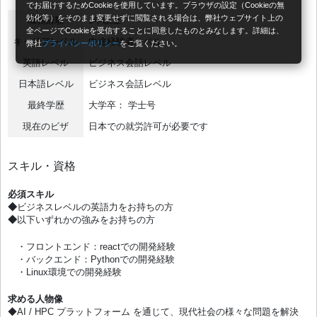
でお届けするためCookieを使用しています。ブラウザの設定（Cookieの無
効化等）をそのまま変更せずに閲覧される場合は、弊社ウェブサイト上の
職務経験
1年以上
全ページでCookieを受信することに同意したものとみなします。詳細は、
キャリアレベル
中途経験者レベル
弊社
プライバシーポリシー
をご覧ください。
英語レベル
ビジネス会話レベル
日本語レベル
ビジネス会話レベル
最終学歴
大学卒： 学士号
現在のビザ
日本での就労許可が必要です
スキル・資格
必須スキル
◆
ビジネスレベルの英語力をお持ちの方
◆
以下いずれかの強みをお持ちの方
・フロントエンド：reactでの開発経験
・バックエンド：Pythonでの開発経験
・Linux環境での開発経験
求める人物像
◆AI / HPC プラットフォーム を通じて、現代社会の様々な問題を解決