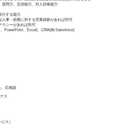
質問力、交渉能力、対人折衝能力
実行する能力
人事・総務に対する営業経験があれば尚可
ラシーがあれば尚可
PowerPoint、Excel)、CRM(例:Salesforce)
上、応相談
ーナス
ービス）