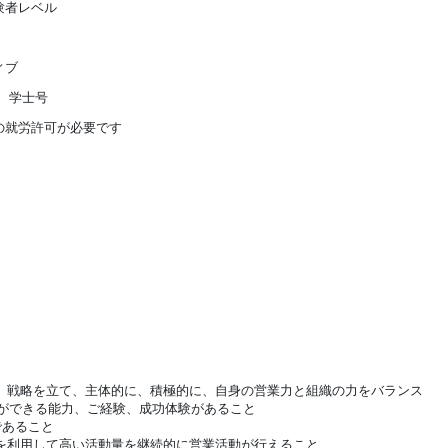
験者レベル
ィブ
 学士号
の就労許可が必要です
戦略を立て、主体的に、積極的に、自身の営業力と組織の力をバランス
ができる能力、ご経験、成功体験があること
であること
利用して高い活動量を継続的に営業活動が行えること