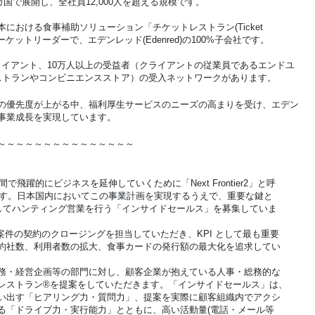
カ国で展開し、全社員12,000人を超える規模です。
における食事補助ソリューション「チケットレストラン(Ticket
びマーケットリーダーで、エデンレッド(Edenred)の100%子会社です。
クライアント、10万人以上の受益者（クライアントの従業員であるエンドユ
（レストランやコンビニエンスストア）の受入ネットワークがあります。
の優先度が上がる中、福利厚生サービスのニーズの高まりを受け、エデン
事業成長を実現しています。
～～～～～～～～～～～～～～～
で飛躍的にビジネスを延伸していくために「Next Frontier2」と呼
います。日本国内においてこの事業計画を実現するうえで、重要な鍵と
対してハンティング営業を行う「インサイドセールス」を募集していま
案件の契約のクロージングを担当していただき、KPI として最も重要
約社数、利用者数の拡大、食事カードの発行額の最大化を追求してい
務・経営企画等の部門に対し、顧客企業が抱えている人事・総務的な
レストラン®を提案をしていただきます。「インサイドセールス」は、
い出す「ヒアリング力・質問力」、提案を実際に顧客組織内でアクシ
る「ドライブ力・実行能力」とともに、高い活動量(電話・メール等