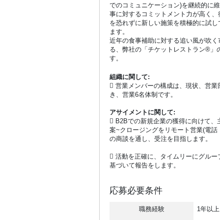
でのコミュニケーション)を継続的に
事に対するコミットメント力が高く、
を恐れずに新しい施策を積極的に試し
ます。
近年の食事補助に対する追い風が吹く
る、弊社の「チケットレストラン®」
す。
組織に関して:
 営業メンバーの構成は、現状、営
き、営業6名体制です。
アサイメントに関して:
 B2Bでの新規企業の獲得に向けて
案~クロージングをリモート営業(電話・
の商談を通し、受注を目指します。
 活動を正確に、タイムリーにグループで
基づいて報告をします。
応募必要条件
職務経験
1年以上