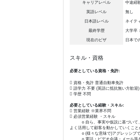
キャリアレベル
中途経
英語レベル
無し
日本語レベル
ネイテ
最終学歴
大学卒：
現在のビザ
日本で
スキル・資格
必要としている資格・免許:
 資格・免許 普通自動車免許
 語学力 不要 (英語に抵抗無い方歓迎)
 学歴 不問
必要としている経験・スキル:
 営業経験 ※業界不問
 必須営業経験 ・スキル
o 自ら、事実や仮説に基づいて、
よく活用して顧客を動かしていくこと
o (様々な意味で)アグレッシブ
o 電話・ビデオ会議・メール等を