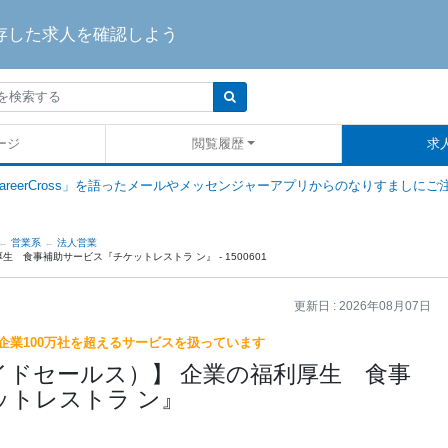
存した求人を確認しよう
ージ
閲覧履歴
求
areerCross」を語ったメールやメッセンジャーアプリからのなりすましにご
営業系
法人営業
 食事補助サービス『チケットレストラ ン』 - 1500601
更新日 :
2026年08月07日
企業100万社を超えるサービスを扱っています
イドセールス）】 企業の福利厚生 食事
ットレストラ ン』