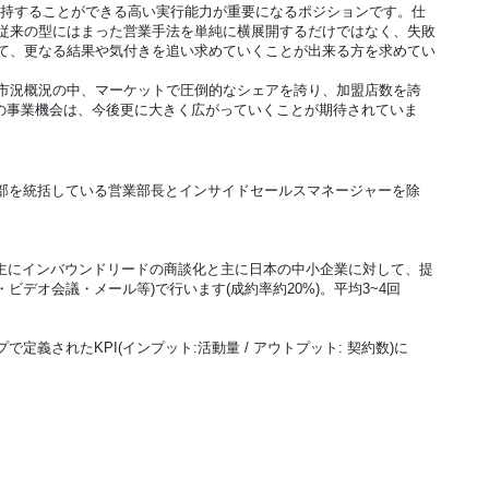
維持することができる高い実行能力が重要になるポジションです。仕
従来の型にはまった営業手法を単純に横展開するだけではなく、失敗
て、更なる結果や気付きを追い求めていくことが出来る方を求めてい
市況概況の中、マーケットで圧倒的なシェアを誇り、加盟店数を誇
の事業機会は、今後更に大きく広がっていくことが期待されていま
業部を統括している営業部長とインサイドセールスマネージャーを除
、主にインバウンドリードの商談化と主に日本の中小企業に対して、提
ビデオ会議・メール等)で行います(成約率約20%)。平均3~4回
定義されたKPI(インプット:活動量 / アウトプット: 契約数)に