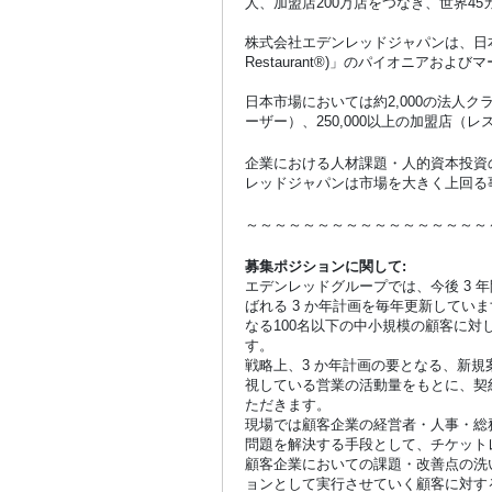
人、加盟店200万店をつなぎ、世界45
株式会社エデンレッドジャパンは、日本
Restaurant®)」のパイオニアおよ
日本市場においては約2,000の法人
ーザー）、250,000以上の加盟店
企業における人材課題・人的資本投資
レッドジャパンは市場を大きく上回る
～～～～～～～～～～～～～～～～～
募集ポジションに関して:
エデンレッドグループでは、今後 3 年間
ばれる 3 か年計画を毎年更新して
なる100名以下の中小規模の顧客に
す。
戦略上、3 か年計画の要となる、新規
視している営業の活動量をもとに、契
ただきます。
現場では顧客企業の経営者・人事・総
問題を解決する手段として、チケット
顧客企業においての課題・改善点の洗
ョンとして実行させていく顧客に対す