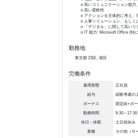
o 高いコミュニケーション能力、
o 高い柔軟性
o アクションを主体的に考え、
o 人事ソリューション、もしくは
o 「デジタル」に関して高いリテ
o IT 能力: Microsoft Office (特に、
勤務地
東京都 23区, 港区
労働条件
雇用形態
正社員
給与
経験考慮の
ボーナス
固定給+ボ
勤務時間
9:30～17:30
休日・休暇
土日祝休み
業種
その他（サ