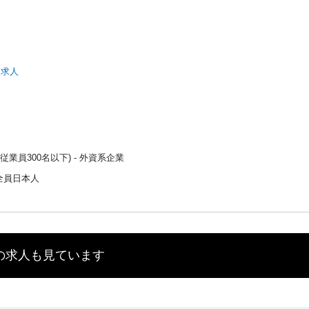
 求人
従業員300名以下) - 外資系企業
全員日本人
の求人も見ています