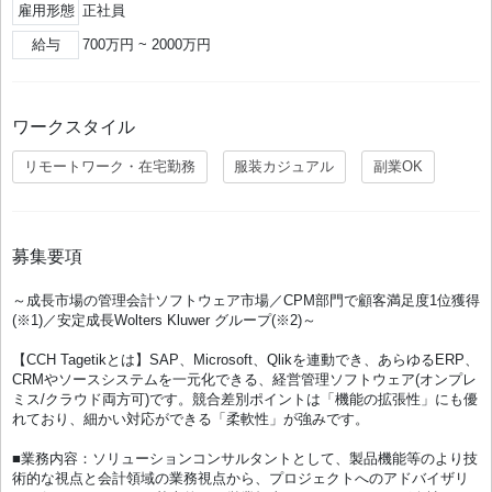
雇用形態
正社員
給与
700万円 ~ 2000万円
ワークスタイル
リモートワーク・在宅勤務
服装カジュアル
副業OK
募集要項
～成長市場の管理会計ソフトウェア市場／CPM部門で顧客満足度1位獲得
(※1)／安定成長Wolters Kluwer グループ(※2)～
【CCH Tagetikとは】SAP、Microsoft、Qlikを連動でき、あらゆるERP、
CRMやソースシステムを一元化できる、経営管理ソフトウェア(オンプレ
ミス/クラウド両方可)です。競合差別ポイントは「機能の拡張性」にも優
れており、細かい対応ができる「柔軟性」が強みです。
■業務内容：ソリューションコンサルタントとして、製品機能等のより技
術的な視点と会計領域の業務視点から、プロジェクトへのアドバイザリ