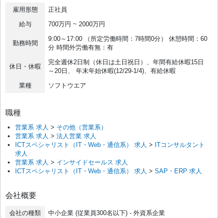
雇用形態
正社員
給与
700万円 ~ 2000万円
9:00～17:00 （所定労働時間：7時間0分） 休憩時間：60
勤務時間
分 時間外労働有無：有
完全週休2日制（休日は土日祝日）、年間有給休暇15日
休日・休暇
～20日、 年末年始休暇(12/29-1/4)、有給休暇
業種
ソフトウエア
職種
営業系 求人
>
その他（営業系）
営業系 求人
>
法人営業 求人
ICTスペシャリスト（IT・Web・通信系） 求人
>
ITコンサルタント
求人
営業系 求人
>
インサイドセールス 求人
ICTスペシャリスト（IT・Web・通信系） 求人
>
SAP・ERP 求人
会社概要
会社の種類
中小企業 (従業員300名以下) - 外資系企業