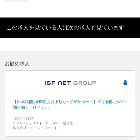
この求人を見ている人は次の求人も見ています
お勧め求人
【日本語能力N2程度以上歓迎×ビザサポート】31ヶ国以上の仲
間と働く！ITイン…
450万 ~ 500万
ICTスペシャリスト（IT・Web・通信系）
株式会社アイエスエフネット