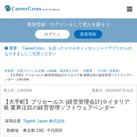
Toggl
navig
新規登録・ログインをして求人を探そう
ログイン
新規登録
重要:「CareerCross」を語ったメールやメッセンジャーアプリからの
なりすましにご注意ください
外資系・日系グローバル企業への転職・英語求人TOP
営業系
その他（営業系）
【大手町】プリセールス (経営管理会計)※イタリア発 業界注目の経営管理ソフトウェアベ
ンダー - 1391888
求人ID : 1391888
更新日 :
2026年07月31日
【大手町】プリセールス (経営管理会計)※イタリア
発 業界注目の経営管理ソフトウェアベンダー
採用企業
Tagetik Japan 株式会社
勤務地
東京都 23区, 千代田区