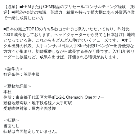
【必須】■EPMまたはCPM製品のプリセール/コンサルティング経験 【歓
迎】■簿記や会計の知識、英語力、裁量を持って拡大期にある外資系企業
で一緒に成長したい方
■日本の売上TOP10のうち5社にはすでに導入いただいており、昨対比
400％成長をしております。ヘッドクォーターから見ても日本は注目地域
となっている為、これからもどんどん伸びていくフェーズです。 ■オラ
クル出身の代表、大手コンサル/日系大手SIer/外資ITベンダー出身優秀な
方方々が集まり、切磋琢磨しながら成長する事が可能です。入社1年後リ
ーダーに抜擢など、成果を出せば、評価される環境があります。
＜語学力＞
歓迎条件：英語中級
＜勤務地詳細＞
本社
住所：東京都千代田区大手町1-2-1 Otemachi Oneタワー
勤務地最寄駅：地下鉄各線／大手町駅
受動喫煙対策：屋内全面禁煙
＜転勤＞
当面なし
転勤は当面想定していません。