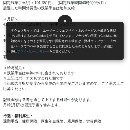
固定残業手当/月：101,351円～（固定残業時間40時間0分/月）
超過した時間外労働の残業手当は追加支給
＜月額＞
×
416,667円～（12分割）（一律手当を含む）
本ウェブサイトでは、ユーザーにウェブサイト上のサービスを最適な状態
＜昇給有無＞
でお届けするためCookieを使用しています。ブラウザの設定（Cookieの無
有
効化等）をそのまま変更せずに閲覧される場合は、弊社ウェブサイト上の
全ページでCookieを受信することに同意したものとみなします。詳細は、
＜残業手当＞
弊社
プライバシーポリシー
をご覧ください。
有
＜給与補足＞
※残業手当は年俸の中に含まれております
※上記はボーナスも含まれた額です
※記載の年収や制度から変更の可能性がございますので、ご了承の上ご
応募ください
記載金額は選考を通じて上下する可能性があります。
月給(月額)は固定手当を含みます。
待遇・福利厚生：
通勤手当、健康保険、厚生年金保険、雇用保険、労災保険