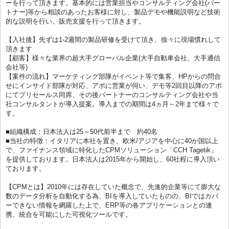
ーを行って頂きます。基本的には営業担当やコンサルティング会社(パー
トナー)等から相談のあったお客様に対し、製品デモや機能説明など技術
的な説明を行い、販売支援を行って頂きます。
【入社後】先ずは1-2週間の製品研修を受けて頂き、徐々に現場慣れして
頂きます
【顧客】様々な業界の超大手グローバル企業(大手自動車会社、大手通信
会社等)
【案件の流れ】マーケティング部隊がイベント等で集客、HPからの問合
せにインサイド部隊が対応、アポに営業が伺い、デモ等2回目以降のアポ
にてプリセールス同席、その後パートナーのコンサルティング会社や当
社コンサルタントが導入提案。導入までの期間は4ヵ月～2年まで様々で
す。
■組織構成：日本法人は25～50代前半まで 約40名
■当社の特徴：イタリアに本社を置き、欧米/アジアを中心に40か国以上
で、ファイナンス領域に特化したCPMソリューション「CCH Tagetik」
を提供しております。日本法人は2015年から開始し、60社程に導入頂い
ております。
【CPMとは】2010年には存在していた概念で、先進的企業等にて膨大な
数のデータ分析を自動化する為、BIを導入していたものの、BIではカバ
ーできない情報を網羅した上で、ERP等の各アプリケーションとの連
携、統合を可能にした可視化ツールです。