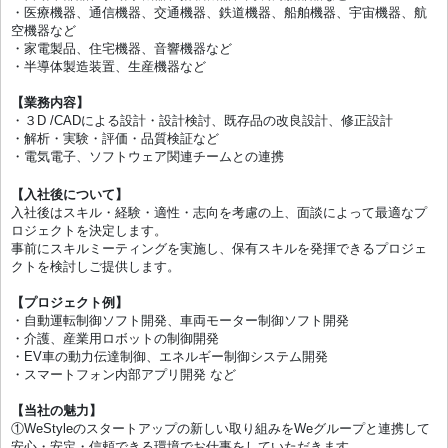
・医療機器、通信機器、交通機器、鉄道機器、船舶機器、宇宙機器、航
空機器など
・家電製品、住宅機器、⾳響機器など
・半導体製造装置、⽣産機器など
【業務内容】
・３D /CADによる設計・設計検討、既存品の改良設計、修正設計
・解析・実験・評価・品質検証など
・電気電⼦、ソフトウェア関連チームとの連携
【⼊社後について】
⼊社後はスキル・経験・適性・志向を考慮の上、⾯談によって最適なプ
ロジェクトを決定します。
事前にスキルミーティングを実施し、保有スキルを発揮できるプロジェ
クトを検討しご提供します。
【プロジェクト例】
・⾃動運転制御ソフト開発、⾞両モーター制御ソフト開発
・介護、産業⽤ロボットの制御開発
・EV⾞の動⼒伝達制御、エネルギー制御システム開発
・スマートフォン内部アプリ開発 など
【当社の魅⼒】
①WeStyleのスタートアップの新しい取り組みをWeグループと連携して
安⼼・安定・信頼できる環境でお仕事をしていただきます。