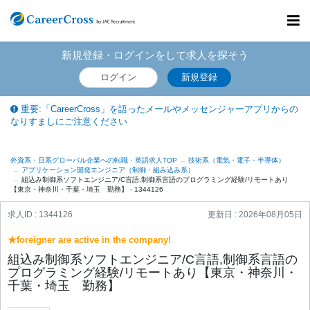
Toggl
navig
新規登録・ログインをして求人を探そう
ログイン
新規登録
重要:「CareerCross」を語ったメールやメッセンジャーアプリからの
なりすましにご注意ください
外資系・日系グローバル企業への転職・英語求人TOP
技術系（電気・電子・半導体）
アプリケーション開発エンジニア（制御・組み込み系）
組込み制御系ソフトエンジニア/C⾔語,制御系⾔語のプログラミング経験/リモートあり
【東京・神奈川・千葉・埼玉 勤務】 - 1344126
求人ID : 1344126
更新日 :
2026年08月05日
★foreigner are active in the company!
組込み制御系ソフトエンジニア/C⾔語,制御系⾔語の
プログラミング経験/リモートあり【東京・神奈川・
千葉・埼玉 勤務】