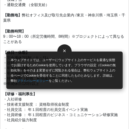
・通勤交通費 （全額⽀給）
【勤務地】
弊社オフィス及び取引先企業内 /東京・神奈川県・埼玉県・千
葉県
【勤務時間】
9：00〜18：00（所定労働時間、8時間）※プロジェクトによって異なる
ことがある
×
【休日・休暇】
・完全週休2⽇制（⼟・⽇）
本ウェブサイトでは、ユーザーにウェブサイト上のサービスを最適な状態
・祝日
でお届けするためCookieを使用しています。ブラウザの設定（Cookieの無
・年末年始休暇
効化等）をそのまま変更せずに閲覧される場合は、弊社ウェブサイト上の
・年次有給休暇
全ページでCookieを受信することに同意したものとみなします。詳細は、
・特別休暇（結婚、配偶者出産、忌引等）
弊社
プライバシーポリシー
をご覧ください。
※年間休⽇120⽇以上
【研修・福利厚⽣】
・⼊社研修
・技術者⽀援制度 ： 資格取得祝⾦制度
・社員交流 ： 年１回程度の社員交流イベント実施
・社員研修 ： 年１回程度のビジネス・コミュニケーション研修実施
・社員紹介協⼒制度