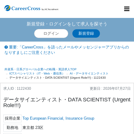
Toggl
navig
新規登録・ログインをして求人を探そう
ログイン
新規登録
重要:「CareerCross」を語ったメールやメッセンジャーアプリからの
なりすましにご注意ください
外資系・日系グローバル企業への転職・英語求人TOP
ICTスペシャリスト（IT・Web・通信系）
AI・データサイエンティスト
データサイエンティスト・DATA SCIENTIST (Urgent Role!!!) - 1122430
求人ID : 1122430
更新日 :
2026年07月27日
データサイエンティスト・DATA SCIENTIST (Urgent
Role!!!)
採用企業
Top European Financial, Insurance Group
勤務地
東京都 23区