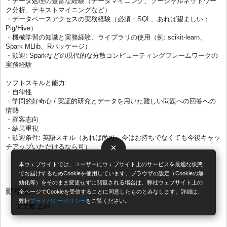
・データ処理の豊富な経験（データマイニング、ソーシャルネットワー
ク分析、テキストマイニングなど）
・データベースアクセスの実務経験（必須：SQL、あれば望ましい：
Pig/Hive）
・機械学習の知識と実務経験、ライブラリの使用（例: scikit-learn、
Spark MLlib、Rパッケージ）
・歓迎: Sparkなどの現代的な分散コンピューティングフレームワークの
実務経験
ソフトスキルと能力:
・自律性
・学問的好奇心 / 実証的研究とデータを用いた難しい問題への回答への
情熱
・顧客志向
・結果重視
・歓迎条件: 英語スキル（あれば尚可、今はお持ちでなくても今後キャッ
×
チアップいただけるなら可）
本ウェブサイトでは、ユーザーにウェブサイト上のサービスを最適な状態
でお届けするためCookieを使用しています。ブラウザの設定（Cookieの無
効化等）をそのまま変更せずに閲覧される場合は、弊社ウェブサイト上の
勤務地
全ページでCookieを受信することに同意したものとみなします。詳細は、
弊社
プライバシーポリシー
をご覧ください。
東京都 23区