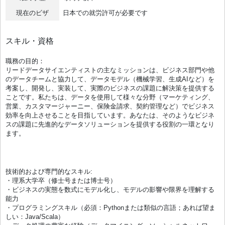
現在のビザ
日本での就労許可が必要です
スキル・資格
職務の目的：
リードデータサイエンティストの主なミッションは、ビジネス部門や他
のデータチームと協力して、データモデル（機械学習、生成AIなど）を
考案し、開発し、実装して、実際のビジネスの課題に解決策を提供する
ことです。私たちは、データを使用して様々な分野（マーケティング、
営業、カスタマージャーニー、保険金請求、契約管理など）でビジネス
効率を向上させることを目指しています。あなたは、そのようなビジネ
スの課題に先進的なデータソリューションを提供する役割の一環となり
ます。
技術的および専門的なスキル:
・理系大学卒（修士号または博士号）
・ビジネスの実態を数式にモデル化し、モデルの影響や限界を理解する
能力
・プログラミングスキル（必須：Pythonまたは類似の言語；あれば望ま
しい：Java/Scala）