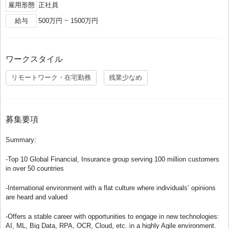
雇用形態
正社員
給与
500万円 ~ 1500万円
ワークスタイル
リモートワーク・在宅勤務
残業少なめ
募集要項
Summary:
-Top 10 Global Financial, Insurance group serving 100 million customers
in over 50 countries
-International environment with a flat culture where individuals’ opinions
are heard and valued
-Offers a stable career with opportunities to engage in new technologies:
AI, ML, Big Data, RPA, OCR, Cloud, etc. in a highly Agile environment.