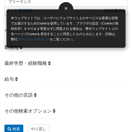
×
全てを選択解除
0
項目選択中
本ウェブサイトでは、ユーザーにウェブサイト上のサービスを最適な状態
でお届けするためCookieを使用しています。ブラウザの設定（Cookieの無
効化等）をそのまま変更せずに閲覧される場合は、弊社ウェブサイト上の
ワークスタイル
全ページでCookieを受信することに同意したものとみなします。詳細は、
弊社
プライバシーポリシー
をご覧ください。
勤務地
最終学歴・経験職種
給与
その他の言語
その他検索オプション
検索
やり直し