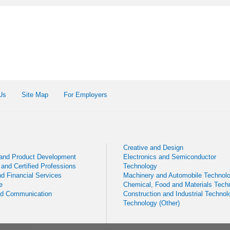
Us
Site Map
For Employers
Creative and Design
 and Product Development
Electronics and Semiconductor
 and Certified Professions
Technology
d Financial Services
Machinery and Automobile Technol
e
Chemical, Food and Materials Tech
nd Communication
Construction and Industrial Technol
Technology (Other)