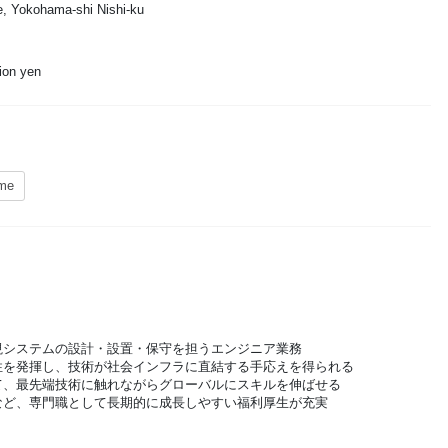
, Yokohama-shi Nishi-ku
lion yen
ime
視システムの設計・設置・保守を担うエンジニア業務
性を発揮し、技術が社会インフラに直結する手応えを得られる
て、最先端技術に触れながらグローバルにスキルを伸ばせる
など、専門職として長期的に成長しやすい福利厚生が充実