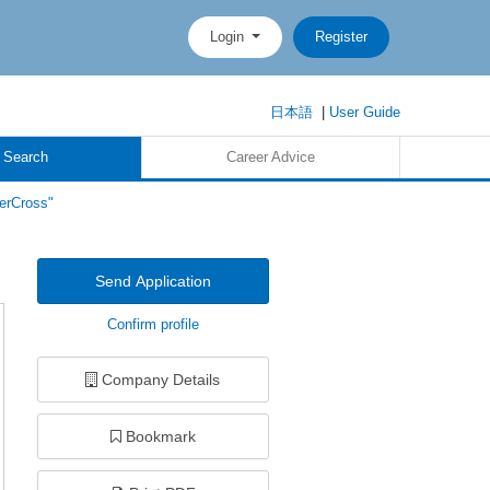
Login
Register
日本語
|
User Guide
 Search
Career Advice
erCross"
Send Application
Confirm profile
Company Details
Bookmark