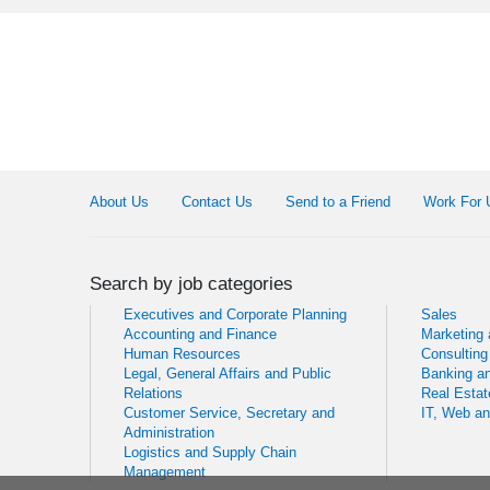
About Us
Contact Us
Send to a Friend
Work For 
Search by job categories
Executives and Corporate Planning
Sales
Accounting and Finance
Marketing
Human Resources
Consulting
Legal, General Affairs and Public
Banking an
Relations
Real Estat
Customer Service, Secretary and
IT, Web a
Administration
Logistics and Supply Chain
Management