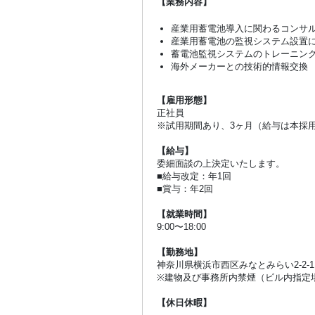
【業務内容】
産業用蓄電池導入に関わるコンサ
産業用蓄電池の監視システム設置
蓄電池監視システムのトレーニ
海外メーカーとの技術的情報交換
【雇用形態】
正社員
※試用期間あり、3ヶ月（給与は本採
【給与】
委細面談の上決定いたします。
■給与改定：年1回
■賞与：年2回
【就業時間】
9:00〜18:00
【勤務地】
神奈川県横浜市西区みなとみらい2-2-
※建物及び事務所内禁煙（ビル内指定
【休日休暇】