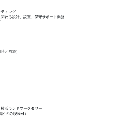
ルティング
に関わる設計、設置、保守サポート業務
ング
用時と同額）
1 横浜ランドマークタワー
場所のみ喫煙可）