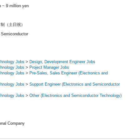
n ~ 9 million yen
日制（土日祝）
, Semiconductor
chnology Jobs
>
Design, Development Engineer Jobs
chnology Jobs
>
Project Manager Jobs
chnology Jobs
>
Pre-Sales, Sales Engineer (Electronics and
chnology Jobs
>
Support Engineer (Electronics and Semiconductor
chnology Jobs
>
Other (Electronics and Semiconductor Technology)
ional Company