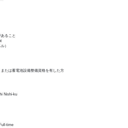
があること
t
ベル）
）または蓄電池設備整備資格を有した方
i Nishi-ku
ull-time