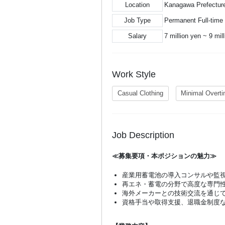
Location
Kanagawa Prefecture
Job Type
Permanent Full-time
Salary
7 million yen ~ 9 mil
Work Style
Casual Clothing
Minimal Overt
Job Description
≪募集要項・本ポジションの魅力≫
産業用蓄電池の導入コンサルや監
再エネ・蓄電の分野で高度な専門
海外メーカーとの技術交流を通じ
資格手当や取得支援、退職金制度