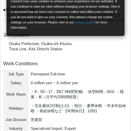
CareerCross uses cookies to enhance your experience on our websites. If
you continue to view our sites without changing your browser settings, then it
■尚可スキル・資格
is assumed that we have your consent to collect and utilise your cookies. If
・英語（TOEIC スコア600点以上）がビジネスレベルで使用可能な方
you do not want to give us your consent, then please change the cookie
・電気関係資格（電気工事士、電検、施工管理技士、等）をお持ちの方
settings on your browser. Please refer to our
privacy policy
for more
information.
Job Location
Osaka Prefecture, Osaka-shi Kita-ku
Tozai Line, Kita Shinchi Station
Work Conditions
Job Type
Permanent Full-time
Salary
4 million yen ~ 6 million yen
・9：00～17：30(7.5時間実働) ・休憩時間：60分 ・残
Work Hours
業：有（月平均15時間程度）
・完全週休2日制(土日) ・祝日 ・夏季休暇 ・年末年始休
Holidays
暇 ・有給休暇など 【年間休日】 128日
Job Division
営業部
Industry
Specialized Import, Export