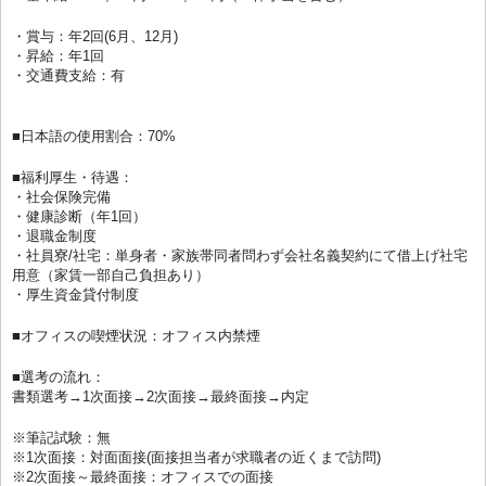
・賞与：年2回(6月、12月)
・昇給：年1回
・交通費支給：有
■日本語の使用割合：70%
■福利厚生・待遇：
・社会保険完備
・健康診断（年1回）
・退職金制度
・社員寮/社宅：単身者・家族帯同者問わず会社名義契約にて借上げ社宅
用意（家賃一部自己負担あり）
・厚生資金貸付制度
■オフィスの喫煙状況：オフィス内禁煙
■選考の流れ：
書類選考→1次面接→2次面接→最終面接→内定
※筆記試験：無
※1次面接：対面面接(面接担当者が求職者の近くまで訪問)
※2次面接～最終面接：オフィスでの面接