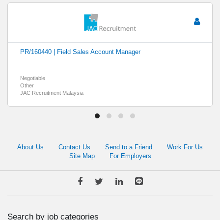
PR/160440 | Field Sales Account Manager
Negotiable
Other
JAC Recruitment Malaysia
About Us
Contact Us
Send to a Friend
Work For Us
Site Map
For Employers
Search by job categories