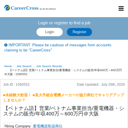
Toggl
navig
Login or register to find a job
Login
Register
IMPORTANT: Please be cautious of messages from accounts
claiming to be "CareerCross"
Home
Job Search
Job Search Results
【ベトナム語】営業/ベトナム事業担当/重電機器・システムの販売/年収400万～600万円
＠大阪 - 1560552
Job ID : 1560552
Date Updated :
July 26th, 2026
■未経験大歓迎！ ■某大手総合電機メーカーの協力商社でキャリアアップ
しませんか？
【ベトナム語】営業/ベトナム事業担当/重電機器・シ
ステムの販売/年収400万～600万円＠大阪
Hiring Company
重電機器取扱商社