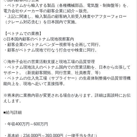
・ベトナムから輸入する製品（各種機械部品、電気盤・制御盤等）を、
電力会社やメーカー等の顧客企業に紹介～販売。
・上記に関連し、輸入製品の顧客納入前受入検査やアフターフォロー
（クレーム対応含む）を日本国内で実施。
【ベトナムでの業務】
◇日本国内顧客のベトナム現地視察案内
・顧客企業のベトナムベンダー視察等を企画して同行。
・顧客がベトナム現地で行なう打合せや検査に同行。
◇海外子会社の営業活動支援と現地工場の品質管理
・ベトナム現地法人のベトナム国内での営業活動を、日本から出張して
サポート。（新規顧客開拓、同行営業、社員教育、等）
・ベトナムの仕入先工場（サプライヤー）の生産体制整備や品質管理機
能向上を、現地へ赴いて直接指導。
※将来的に業務内容が変更される場合があります。詳細は面談時にお伝
えします。
■給与詳細
・年収400万円～600万円
・基本給：234,000円～393,000円（一律手当を含む）