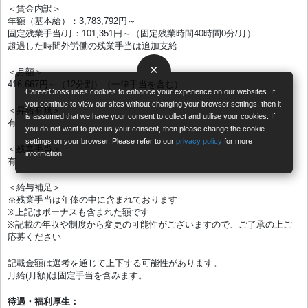
＜賃金内訳＞
年額（基本給）：3,783,792円～
固定残業手当/月：101,351円～（固定残業時間40時間0分/月）
超過した時間外労働の残業手当は追加支給
×
＜月額＞
416,667円～（12分割）（一律手当を含む）
CareerCross uses cookies to enhance your experience on our websites. If
you continue to view our sites without changing your browser settings, then it
＜昇給有無＞
is assumed that we have your consent to collect and utilise your cookies. If
有
you do not want to give us your consent, then please change the cookie
settings on your browser. Please refer to our
privacy policy
for more
＜残業手当＞
information.
有
＜給与補足＞
※残業手当は年俸の中に含まれております
※上記はボーナスも含まれた額です
※記載の年収や制度から変更の可能性がございますので、ご了承の上ご
応募ください
記載金額は選考を通じて上下する可能性があります。
月給(月額)は固定手当を含みます。
待遇・福利厚生：