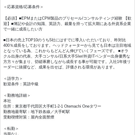
＜応募資格/応募条件＞
【必須】■EPMまたはCPM製品のプリセール/コンサルティング経験 【歓
迎】■簿記や会計の知識、英語力、裁量を持って拡大期にある外資系企業
で一緒に成長したい方
■日本の売上TOP10のうち5社にはすでに導入いただいており、昨対比
400％成長をしております。ヘッドクォーターから見ても日本は注目地域
となっている為、これからもどんどん伸びていくフェーズです。 ■オラ
クル出身の代表、大手コンサル/日系大手SIer/外資ITベンダー出身優秀な
方方々が集まり、切磋琢磨しながら成長する事が可能です。入社1年後リ
ーダーに抜擢など、成果を出せば、評価される環境があります。
＜語学力＞
歓迎条件：英語中級
＜勤務地詳細＞
本社
住所：東京都千代田区大手町1-2-1 Otemachi Oneタワー
勤務地最寄駅：地下鉄各線／大手町駅
受動喫煙対策：屋内全面禁煙
＜転勤＞
当面なし