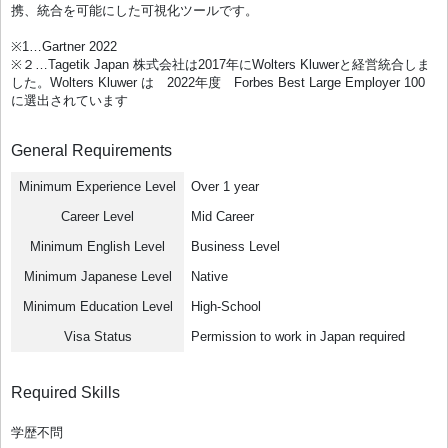
携、統合を可能にした可視化ツールです。
※1…Gartner 2022
※２…Tagetik Japan 株式会社は2017年にWolters Kluwerと経営統合しま
した。Wolters Kluwer は 2022年度 Forbes Best Large Employer 100
に選出されています
General Requirements
Minimum Experience Level
Over 1 year
Career Level
Mid Career
Minimum English Level
Business Level
Minimum Japanese Level
Native
Minimum Education Level
High-School
Visa Status
Permission to work in Japan required
Required Skills
学歴不問