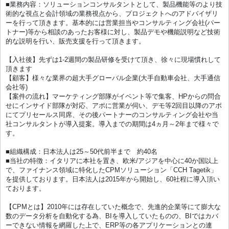
■業務内容：ソリューションコンサルタントとして、製品機能等のより技
術的な視点と会計領域の業務視点から、プロジェクトへのアドバイザリ
ーを行って頂きます。基本的には営業担当やコンサルティング会社(パー
トナー)等から相談のあったお客様に対し、製品デモや機能説明など技術
的な説明を行い、販売支援を行って頂きます。
【入社後】先ずは1-2週間の製品研修を受けて頂き、徐々に現場慣れして
頂きます
【顧客】様々な業界の超大手グローバル企業(大手自動車会社、大手通信
会社等)
【案件の流れ】マーケティング部隊がイベント等で集客、HPからの問合
せにインサイド部隊が対応、アポに営業が伺い、デモ等2回目以降のアポ
にてプリセールス同席、その後パートナーのコンサルティング会社や当
社コンサルタントが導入提案。導入までの期間は4ヵ月～2年まで様々で
す。
■組織構成：日本法人は25～50代前半まで 約40名
■当社の特徴：イタリアに本社を置き、欧米/アジアを中心に40か国以上
で、ファイナンス領域に特化したCPMソリューション「CCH Tagetik」
を提供しております。日本法人は2015年から開始し、60社程に導入頂い
ております。
【CPMとは】2010年には存在していた概念で、先進的企業等にて膨大な
数のデータ分析を自動化する為、BIを導入していたものの、BIではカバ
ーできない情報を網羅した上で、ERP等の各アプリケーションとの連