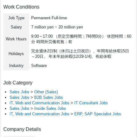
Work Conditions
Job Type
Permanent Full-time
Salary
7 million yen ~ 20 million yen
9:00～17:00 （所定労働時間：7時間0分） 休憩時間：60
Work Hours
分 時間外労働有無：有
完全週休2日制（休日は土日祝日）、年間有給休暇15日
Holidays
～20日、 年末年始休暇(12/29-1/4)、有給休暇
Industry
Software
Job Category
Sales Jobs
>
Other (Sales)
Sales Jobs
>
B2B Sales Jobs
IT, Web and Communication Jobs
>
IT Consultant Jobs
Sales Jobs
>
Inside Sales Jobs
IT, Web and Communication Jobs
>
ERP, SAP Specialist Jobs
Company Details