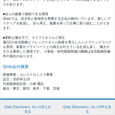
スがあります。
■自らの裁量で挑戦できる環境
Qnityでは、自主性と創造性を尊重する文化が根付いています。新しいア
イディアを歓迎し、自ら考え、裁量を持って仕事に取り組むことができ
ます。
■柔軟な働き方で、ライフスタイルと両立
週2日の在宅勤務とフレックスタイム制度を導入したハイブリッドワーク
を実現。家庭やプライベートとの両立を叶えている社員も多く、働きや
すさを重視した環境です。 ※製造・研究開発関連の職種は在宅勤務対象
外の場合があります。
Qnity会社概要
関連事業：エレクトロニクス事業
設立：2025年11月
代表取締役社長：小林 重紀
拠点：東京、新潟、栃木、千葉、茨城
Qnity Electronics, Inc.の求人を
Qnity Electronics, Inc.のHPを見
見る
る