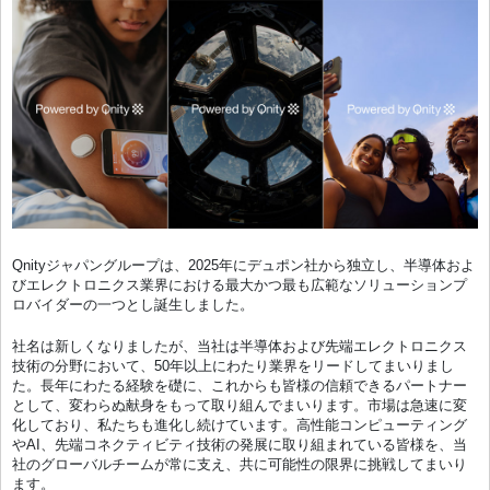
Qnityジャパングループは、2025年にデュポン社から独立し、半導体およ
びエレクトロニクス業界における最大かつ最も広範なソリューションプ
ロバイダーの一つとし誕生しました。
社名は新しくなりましたが、当社は半導体および先端エレクトロニクス
技術の分野において、50年以上にわたり業界をリードしてまいりまし
た。長年にわたる経験を礎に、これからも皆様の信頼できるパートナー
として、変わらぬ献身をもって取り組んでまいります。市場は急速に変
化しており、私たちも進化し続けています。高性能コンピューティング
やAI、先端コネクティビティ技術の発展に取り組まれている皆様を、当
社のグローバルチームが常に支え、共に可能性の限界に挑戦してまいり
ます。