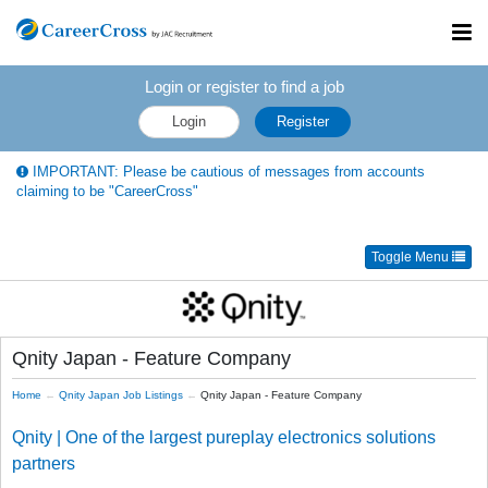
Toggl
navig
Login or register to find a job
Login
Register
IMPORTANT: Please be cautious of messages from accounts
claiming to be "CareerCross"
Toggle Menu
Qnity Japan - Feature Company
Home
Qnity Japan Job Listings
Qnity Japan - Feature Company
Qnity | One of the largest pureplay electronics solutions
partners