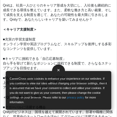
Qnitは、社員一人ひとりのキャリア形成を大切にし、入社後も継続的に
成長できる環境を整えています。また、柔軟な働き方と高い裁量、そし
て成長を支える制度を通じて、あなたの可能性を最大限に引き出しま
す。Qnityで、あなたらしいキャリアを築いてみませんか？
＜キャリア支援制度＞
■充実の学習支援制度
オンライン学習や英語プログラムなど、スキルアップを後押しする多彩
なコンテンツを提供しています。
■キャリアに挑戦できる「自己応募制度」
自ら手を挙げて新たなポジションに挑戦できる制度で、さらなるステッ
プアップを目指せます。
×
■My Why – 自分らしいキャリアの言語化
CareerCross uses cookies to enhance your experience on our websites. If
上司との対話を通じて、「仕事を通じて実現したい自分らしいキャリ
you continue to view our sites without changing your browser settings, then it
ア」を一緒に描いていきます。
is assumed that we have your consent to collect and utilise your cookies. If
you do not want to give us your consent, then please change the cookie
＜Qnityの働き方・活躍の仕方＞
settings on your browser. Please refer to our
privacy policy
for more
information.
■グローバルに活躍する機会
Qnityのビジネスは、国境を越えて展開されています。部署や職種に関係
なく、世界中のネットワークを活かしてグローバルに活躍できるチャン